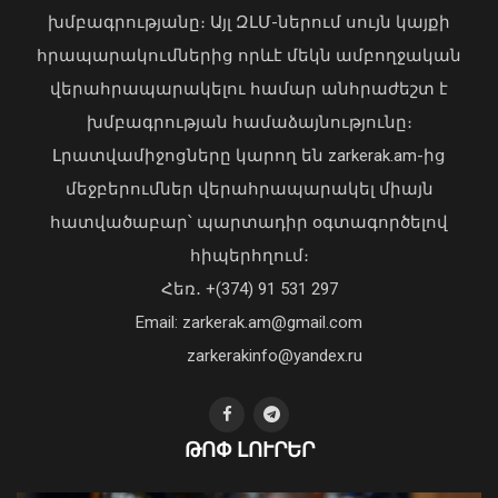
խմբագրությանը։ Այլ ԶԼՄ-ներում սույն կայքի
հրապարակումներից որևէ մեկն ամբողջական
վերահրապարակելու համար անհրաժեշտ է
խմբագրության համաձայնությունը։
Լրատվամիջոցները կարող են zarkerak.am-ից
Վահագն Խաչատուրյանն ընդունել է
մեջբերումներ վերահրապարակել միայն
Picsart ընկերության հիմնադիր և
հատվածաբար՝ պարտադիր օգտագործելով
գործադիր տնօրեն Հովհաննես
հիպերհղում։
Ավոյանին
Վարչապետ Փաշինյանն այցելել է
Հեռ․ +(374) 91 531 297
06 Օգոստոս, 2026 22:51
«ԷԼԵՎԵՅԹ ԷՅԱՅ» արհեստական
բանականության գործարան
Email: zarkerak.am@gmail.com
01 Օգոստոս, 2026 14:39
zarkerakinfo@yandex.ru
ԹՈՓ ԼՈՒՐԵՐ