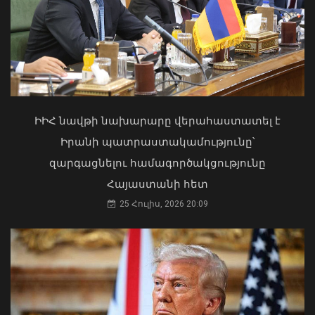
«Ուժեղ Հայաստան»-ը դեմ է
քվեարկելու ԱԺ նախագահի
պաշտոնում Ռուբեն Ռուբինյանի
Փոփոխություններ են կատարվել
թեկնածությանը
Երևանի ավտոբուսային
երթուղիներում
ԻԻՀ նավթի նախարարը վերահաստատել է
03 Օգոստոս, 2026 13:13
06 Օգոստոս, 2026 21:47
Իրանի պատրաստակամությունը՝
զարգացնելու համագործակցությունը
Հայաստանի հետ
25 Հուլիս, 2026 20:09