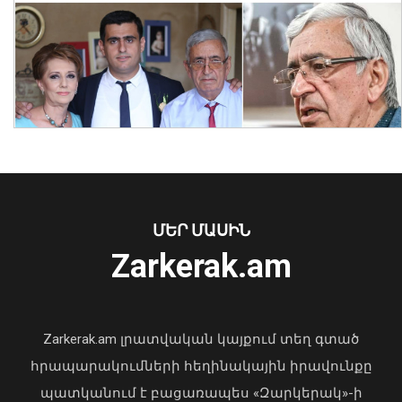
Նուբարաշենում աղբակույտից դուրս
բերված քաղաքացին հիվանդանոցում
մահացել է․ ՆԳՆ
ՄԵՐ ՄԱՍԻՆ
06 Օգոստոս, 2026 23:14
Zarkerak.am
«Պարտվեցինք դաժան հիվանդության
դեմ ծանր պայքարում»․ կյանքից
հեռացել է Արսեն Ասլանյանը
Zarkerak.am լրատվական կայքում տեղ գտած
04 Օգոստոս, 2026 19:12
հրապարակումների հեղինակային իրավունքը
պատկանում է բացառապես «Զարկերակ»-ի