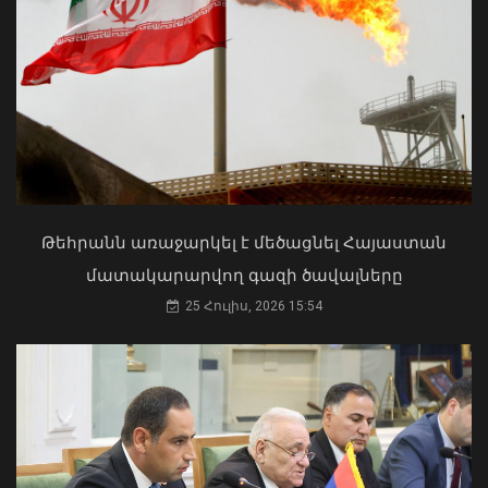
Մկրտության արարողությունից հետո
Արտաշատում 14 մարդ թունավորման
ախտանիշներով դիմել է ԲԿ. ՀՎԿԱԿ
Վթար Լոռու մարզում․ փրկարարները
02 Օգոստոս, 2026 15:06
վարորդին դուրս են բերել
արգելափակումից
Թեհրանն առաջարկել է մեծացնել Հայաստան
06 Օգոստոս, 2026 22:09
մատակարարվող գազի ծավալները
25 Հուլիս, 2026 15:54