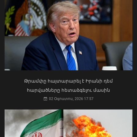
Խոշոր հրդեհ է բռնկվել Երևանի
Սիլիկյան թաղամասի
Ի՞նչ ուղերձ էր ոտքի չկանգնելը.
հարևանությամբ գտնվող
Աղաջանյանը` ընդդիմությանը
աղբավայրում
02 Օգոստոս, 2026 15:22
Թրամփը հայտարարել է Իրանի դեմ
06 Օգոստոս, 2026 22:33
հարվածները հետաձգելու մասին
02 Օգոստոս, 2026 17:57