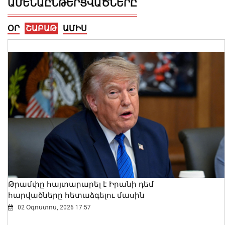
ԱՄԵՆԱԸՆԹԵՐՑՎԱԾՆԵՐԸ
ՕՐ
ՇԱԲԱԹ
ԱՄԻՍ
Ալեքսանդրա Քոուլը շարունակում է
բացահայտել Հայաստանը․ Մեծ
Բրիտանիայի դեսպանը հայերեն է
խոսում․ տեսանյութ
06 Օգոստոս, 2026 23:30
Թրամփը հայտարարել է Իրանի դեմ
հարվածները հետաձգելու մասին
02 Օգոստոս, 2026 17:57