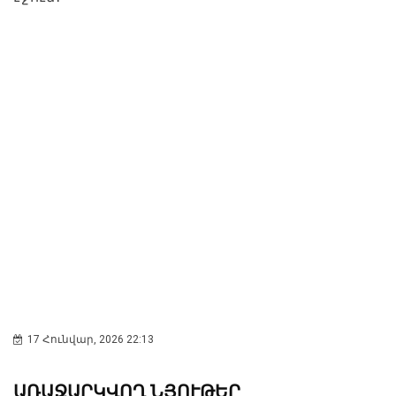
17 Հունվար, 2026 22:13
ԱՌԱՋԱՐԿՎՈՂ ՆՅՈՒԹԵՐ