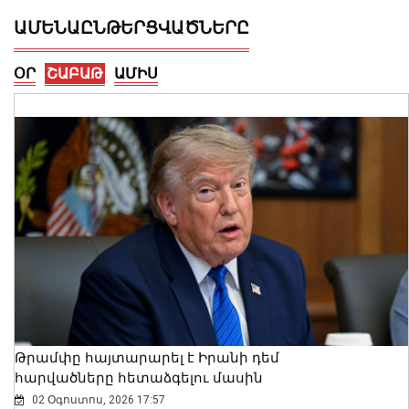
ԱՄԵՆԱԸՆԹԵՐՑՎԱԾՆԵՐԸ
ՕՐ
ՇԱԲԱԹ
ԱՄԻՍ
2026 թվականի հունիսն ու հուլիսը
Եվրոպայում դարձել են
դիտարկումների պատմության
ամենաշոգ ամիսները․ Լևոն Ազիզյան
08 Օգոստոս, 2026 21:24
Թրամփը հայտարարել է Իրանի դեմ
հարվածները հետաձգելու մասին
02 Օգոստոս, 2026 17:57