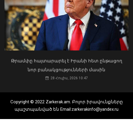
Կաթողիկոսը պետք է օրենքի առաջ
կանգնի, եթե հանցանք է գործել, կամ
արտաքին ազդեցության գործակալ
դարձել. աստվածաբան
Հրդեհի ահազանգ Սայաթ-Նովա
պողոտայում. շենքից տարհանվել է 5
07 Օգոստոս, 2026 17:03
բնակիչ
08 Օգոստոս, 2026 19:34
Թրամփը հայտարարել է Իրանի հետ ընթացող
նոր բանակցությունների մասին
28 Հուլիս, 2026 10:47
Copyright © 2022 Zarkerak.am. Բոլոր իրավունքները
պաշտպանված են Email:zarkerakinfo@yandex.ru