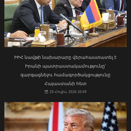
Մկրտության արարողությունից հետո
Արտաշատում 14 մարդ թունավորման
ախտանիշներով դիմել է ԲԿ. ՀՎԿԱԿ
02 Օգոստոս, 2026 15:06
Անգլիայի բոլոր ջրային ավազաններն
աղտոտված են թnւնավոր քիմիական
նյութերով. Լևոն Ազիզյան
ԻԻՀ նավթի նախարարը վերահաստատել է
08 Օգոստոս, 2026 19:56
Իրանի պատրաստակամությունը՝
զարգացնելու համագործակցությունը
Հայաստանի հետ
25 Հուլիս, 2026 20:09