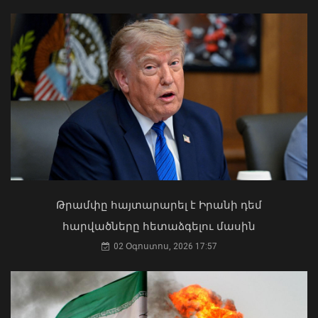
Ուկրաինայի Գերագույն Ռադայի
Իլհամ Ալիևն ու Դոնալդ Թրամփը
նախագահը շնորհավորել է ՀՀ ԱԺ
հեռախոսազրույց են ունեցել
նախագահին
08 Օգոստոս, 2026 20:29
04 Օգոստոս, 2026 17:41
Թրամփը հայտարարել է Իրանի դեմ
հարվածները հետաձգելու մասին
02 Օգոստոս, 2026 17:57