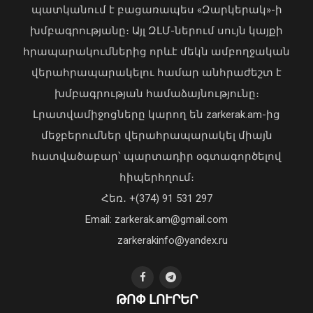
պատկանում է բացառապես «Զարկերակ»-ի
խմբագրությանը։ Այլ ԶԼՄ-ներում սույն կայքի
հրապարակումներից որևէ մեկն ամբողջական
վերահրապարակելու համար անհրաժեշտ է
խմբագրության համաձայնությունը։
Լրատվամիջոցները կարող են zarkerak.am-ից
մեջբերումներ վերահրապարակել միայն
հատվածաբար՝ պարտադիր օգտագործելով
Սայաթ-Նովայի փողոցում բռնկված
«Պարտվեցինք դաժան հիվանդության
հիպերհղում։
հրդեհը մարվել է. ՆԳՆ ՓԾ
դեմ ծանր պայքարում»․ կյանքից
Հեռ․ +(374) 91 531 297
հեռացել է Արսեն Ասլանյանը
08 Օգոստոս, 2026 20:50
04 Օգոստոս, 2026 19:12
Email: zarkerak.am@gmail.com
zarkerakinfo@yandex.ru
ԹՈՓ ԼՈՒՐԵՐ