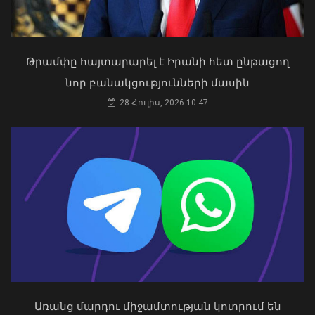
Թրամփը հայտարարել է Իրանի հետ ընթացող
«Ուժեղ Հայաստան»-ը դեմ է
նոր բանակցությունների մասին
քվեարկելու ԱԺ նախագահի
պաշտոնում Ռուբեն Ռուբինյանի
28 Հուլիս, 2026 10:47
թեկնածությանը
03 Օգոստոս, 2026 13:13
Արտակարգ դեպք Երևանում․ կոտրել
են «Հույս բոլոր մարդկանց»
հիմնադրամի շենքի մի քանի
պատուհաններն ու դռները
08 Օգոստոս, 2026 21:46
Առանց մարդու միջամտության կոտրում են