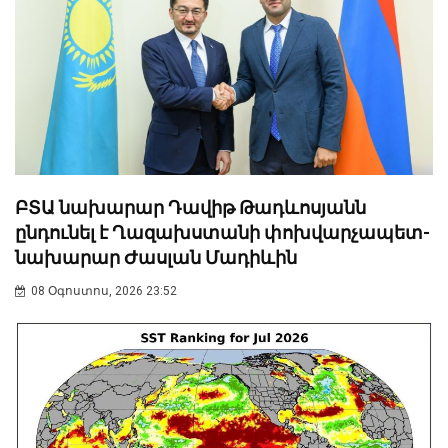
ԲՏԱ նախարար Դավիթ Թադևոսյանն
ընդունել է Ղազախստանի փոխվարչապետ-
նախարար Ժասլան Մադիևին
08 Օգոստոս, 2026 23:52