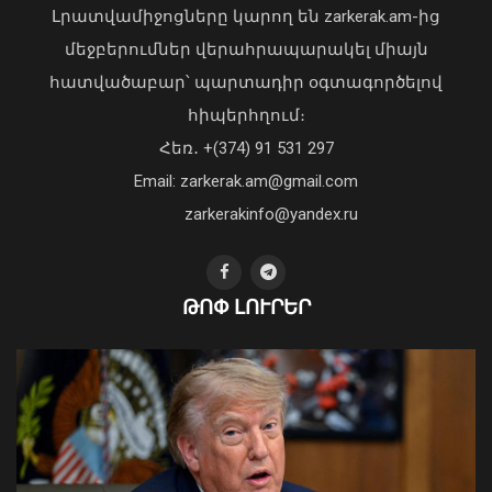
Լրատվամիջոցները կարող են zarkerak.am-ից
մեջբերումներ վերահրապարակել միայն
հատվածաբար՝ պարտադիր օգտագործելով
հիպերհղում։
«Պարտվեցինք դաժան հիվանդության
Հեռ․ +(374) 91 531 297
դեմ ծանր պայքարում»․ կյանքից
Email: zarkerak.am@gmail.com
հեռացել է Արսեն Ասլանյանը
04 Օգոստոս, 2026 19:12
zarkerakinfo@yandex.ru
Օգոստոսի 16-ին «Երազ Այգի»-ում
ԹՈՓ ԼՈՒՐԵՐ
կանցկացվի Ազգային տարազի
փառատոնը
08 Օգոստոս, 2026 22:41