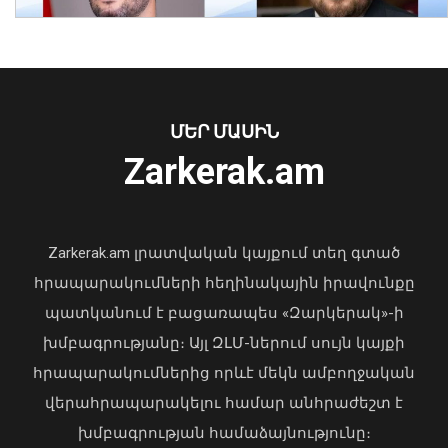
Երևանում մեկ օրում պահպանվող
հատուկ տարածք է տեղափոխվել 34
մոտոցիկլետ
08 Օգոստոս, 2026 23:01
ՄԵՐ ՄԱՍԻՆ
Ուկրաինայի Գերագույն Ռադայի
Zarkerak.am
նախագահը շնորհավորել է ՀՀ ԱԺ
նախագահին
04 Օգոստոս, 2026 17:41
Zarkerak.am լրատվական կայքում տեղ գտած
հրապարակումների հեղինակային իրավունքը
պատկանում է բացառապես «Զարկերակ»-ի
խմբագրությանը։ Այլ ԶԼՄ-ներում սույն կայքի
հրապարակումներից որևէ մեկն ամբողջական
վերահրապարակելու համար անհրաժեշտ է
խմբագրության համաձայնությունը։