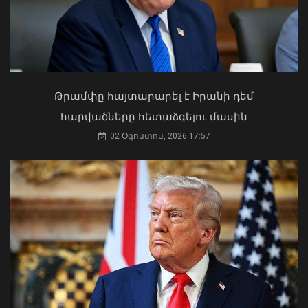
Կաթողիկոսը պետք է օրենքի առաջ
կանգնի, եթե հանցանք է գործել, կամ
Թրամփը հայտարարել է Իրանի դեմ
արտաքին ազդեցության գործակալ
հարվածները հետաձգելու մասին
դարձել. աստվածաբան
02 Օգոստոս, 2026 17:57
07 Օգոստոս, 2026 17:03
ՀՀ-ն և Ադրբեջանը ճանապարհ են
բացել կայուն և անդառնալի
խաղաղության համար. Հրվ.
Կովկասում ԵՄ հատուկ
ներկայացուցիչ
08 Օգոստոս, 2026 22:11