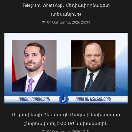
Telegram, WhatsApp․ մեդիափորձագետ
(տեսանյութ)
04 Օգոստոս, 2026 23:34
Դուք 5 տարի ինձնից փախած եք ման
եկել. Կոնջորյանը՝ «Հայաստան»
դաշինքի պատգամավորներին
04 Օգոստոս, 2026 15:53
2026 թվականի հունիսն ու հուլիսը
Եվրոպայում դարձել են
դիտարկումների պատմության
ամենաշոգ ամիսները․ Լևոն Ազիզյան
08 Օգոստոս, 2026 21:24
Ուկրաինայի Գերագույն Ռադայի նախագահը
շնորհավորել է ՀՀ ԱԺ նախագահին
04 Օգոստոս, 2026 17:41