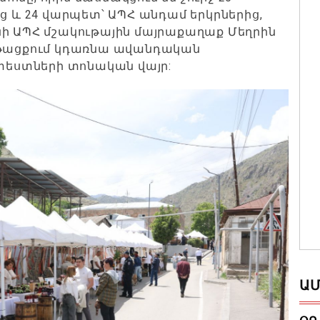
և 24 վարպետ՝ ԱՊՀ անդամ երկրներից,
նի ԱՊՀ մշակութային մայրաքաղաք Մեղրին
ընթացքում կդառնա ավանդական
ւտեստների տոնական վայր:
ԱՄ