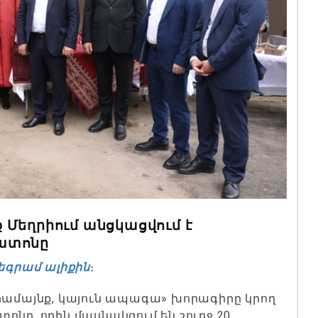
 Մեղրիում անցկացվում է
ատոնը
եգրամ ալիքին
։
համայնք, կայուն ապագա» խորագիրը կրող
ոնը, որին մասնակցում են շուրջ 20