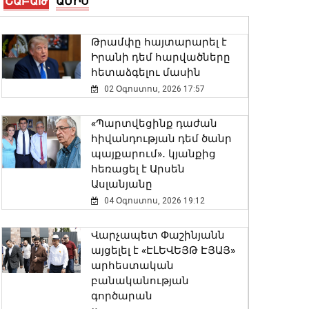
ՇԱԲԱԹ
ԱՄԻՍ
Ծովինար Թադևոսյանը
պարգևատրել է
Թրամփը հայտարարել է
ծառայողական
Իրանի դեմ հարվածները
պարտականությունները
հետաձգելու մասին
բարեխղճորեն կատարած
02 Օգոստոս, 2026 17:57
ծառայողներին
06 Օգոստոս, 2026 20:17
«Պարտվեցինք դաժան
հիվանդության դեմ ծանր
Երևանում անցկացվեց
պայքարում»․ կյանքից
հաշմանդամություն
հեռացել է Արսեն
ունեցող անձանց
Ասլանյանը
միջազգային մարզական
04 Օգոստոս, 2026 19:12
փառատոնը
06 Օգոստոս, 2026 20:00
Վարչապետ Փաշինյանն
այցելել է «ԷԼԵՎԵՅԹ ԷՅԱՅ»
Քաղաքացիությունը չի
արհեստական
կարող լինել «ներդրման
բանականության
դիմաց արագ ստացվող
գործարան
ծառայություն». ՆԳ