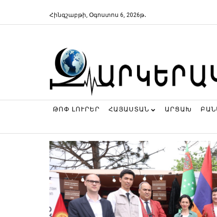
Հինգշաբթի, Օգոստոս 6, 2026թ․
ԹՈՓ ԼՈՒՐԵՐ
ՀԱՅԱՍՏԱՆ
ԱՐՑԱԽ
ԲԱ