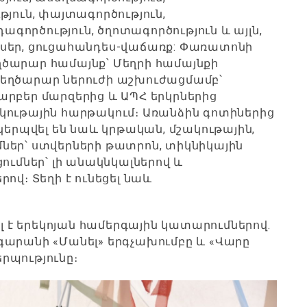
թյուն, փայտագործություն,
դագործություն, ծղոտագործություն և այլն,
ասեր, ցուցահանդես-վաճառք: Փառատոնի
ծարար համայնք՝ Մեղրի համայնքի
տեղծարար ներուժի աշխուժացմամբ՝
արբեր մարզերից և ԱՊՀ երկրներից
կութային հարթակում։ Առանձին գոտիներից
րպվել են նաև կրթական, մշակութային,
ներ՝ ստվերների թատրոն, տիկնիկային
ումներ՝ լի անակնկալներով և
ով։ Տեղի է ունեցել նաև
է երեկոյան համերգային կատարումներով.
անգարանի «Մանել» երգչախումբը և «Վարը
րպությունը։