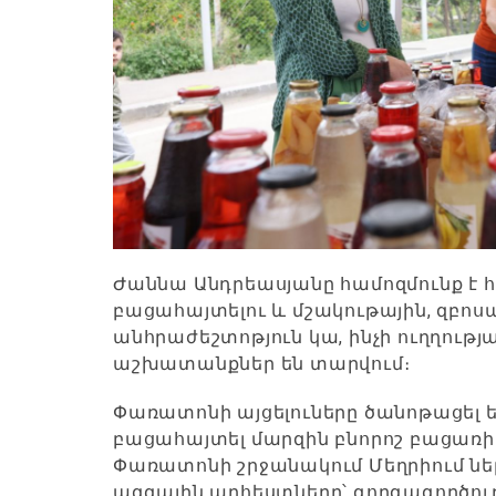
Ժաննա Անդրեասյանը համոզմունք է հ
բացահայտելու և մշակութային, զբոսա
անհրաժեշտոթյուն կա, ինչի ուղղութ
աշխատանքներ են տարվում։
Փառատոնի այցելուները ծանոթացել 
բացահայտել մարզին բնորոշ բացառի
Փառատոնի շրջանակում Մեղրիում ներ
ազգային արհեստները՝ գորգագործութ