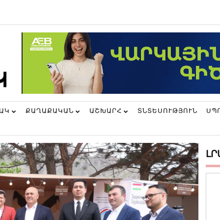
ՆԱԿ
ՔԱՂԱՔԱԿԱՆ
ԱՇԽԱՐՀ
ՏՆՏԵՍՈՒԹՅՈՒՆ
ՍՊ
ԼՐ