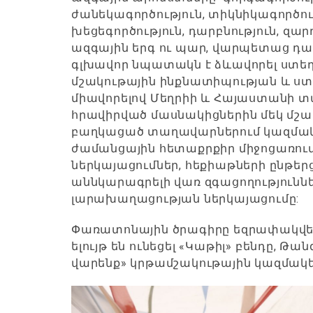
ժանեկագործություն, տիկնիկագործու
խեցեգործություն, դարբնություն, զար
ազգային երգ ու պար, վարպետաց դ
գլխավոր նպատակն է ձևավորել ստեղ
մշակութային ինքնատիպության և ս
միավորելով Մեղրիի և Հայաստանի տ
հրավիրված մասնակիցներին մեկ մշա
բաղկացած տաղավարներում կազմակե
ժամանցային հետաքրքիր միջոցառում
ներկայացումներ, հեքիաթների ընթերց
աննկարագրելի վառ զգացողություններ
լարախաղացության ներկայացումը:
Փառատոնային ծրագիրը եզրափակվել 
ելույթ են ունեցել «Կաթիլ» բենդը, Թ
վարենք» կրթամշակութային կազմակե