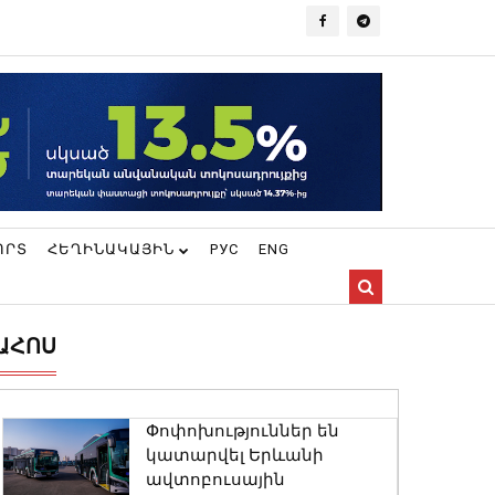
ՈՐՏ
ՀԵՂԻՆԱԿԱՅԻՆ
РУС
ENG
ԱՀՈՍ
Փոփոխություններ են
կատարվել Երևանի
ավտոբուսային