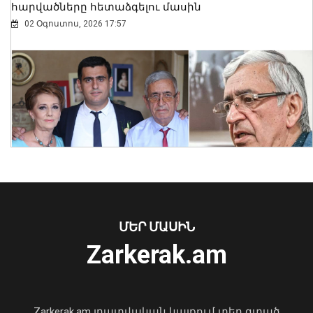
հարվածները հետաձգելու մասին
02 Օգոստոս, 2026 17:57
Ծաղկաձորը կընդունի շախմատի
աշխարհի դպրոցական թիմերի
առաջնության եվրոպական փուլը
06 Օգոստոս, 2026 20:58
ՄԵՐ ՄԱՍԻՆ
Zarkerak.am
«Պարտվեցինք դաժան հիվանդության
դեմ ծանր պայքարում»․ կյանքից
հեռացել է Արսեն Ասլանյանը
Zarkerak.am լրատվական կայքում տեղ գտած