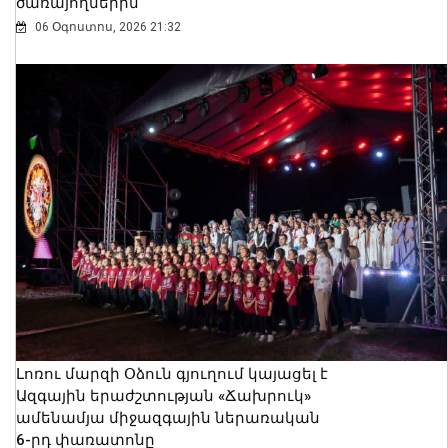
ծառայողներին
06 Օգոստոս, 2026 21:32
Լոռու մարզի Օձուն գյուղում կայացել է
Ազգային երաժշտության «Ճախրուկ»
ամենամյա միջազգային ներառական
6-րդ փառատոնը