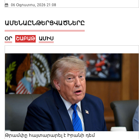
06 Օգոստոս, 2026 21:08
ԱՄԵՆԱԸՆԹԵՐՑՎԱԾՆԵՐԸ
ՕՐ
ՇԱԲԱԹ
ԱՄԻՍ
Թրամփը հայտարարել է Իրանի դեմ