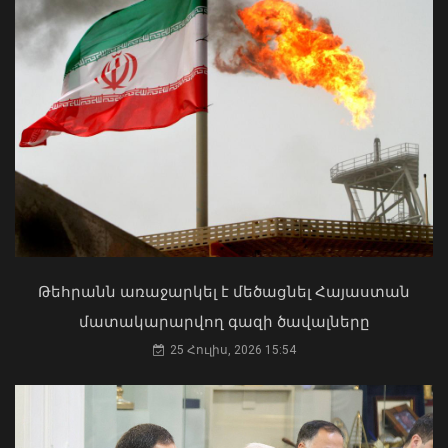
Ծովինար Թադևոսյանը պարգևատրել
է ծառայողական
պարտականությունները
բարեխղճորեն կատարած
ծառայողներին
06 Օգոստոս, 2026 20:17
ՀՀ երկաթուղին ազգային
ռազմավարական սեփականություն է
և պետք է կառավարվի ՀՀ
ինքնիշխանության ներքո.
Թեհրանն առաջարկել է մեծացնել Հայաստան
Բաբաջանյան
մատակարարվող գազի ծավալները
31 Հուլիս, 2026 12:08
25 Հուլիս, 2026 15:54