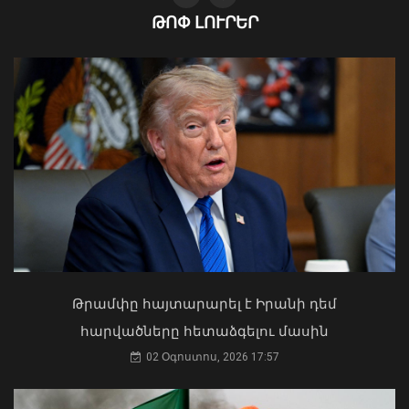
ԹՈՓ ԼՈՒՐԵՐ
Ռուստամ Բաքոյանը հանդիպել է ՀՀ-
ում Իրաքի գործերի ժամանակավոր
հավատարմատարի հետ
06 Օգոստոս, 2026 20:29
Ի՞նչ ուղերձ էր ոտքի չկանգնելը.
Աղաջանյանը` ընդդիմությանը
02 Օգոստոս, 2026 15:22
Թրամփը հայտարարել է Իրանի դեմ
հարվածները հետաձգելու մասին
02 Օգոստոս, 2026 17:57