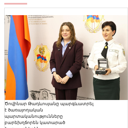
Ծովինար Թադևոսյանը պարգևատրել
է ծառայողական
պարտականությունները
բարեխղճորեն կատարած