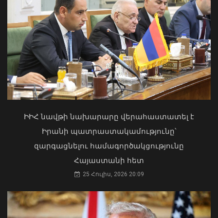
Երևանում անցկացվեց
հաշմանդամություն ունեցող անձանց
միջազգային մարզական փառատոնը
06 Օգոստոս, 2026 20:00
Մկրտության արարողությունից հետո
Արտաշատում 14 մարդ թունավորման
ախտանիշներով դիմել է ԲԿ. ՀՎԿԱԿ
ԻԻՀ նավթի նախարարը վերահաստատել է
02 Օգոստոս, 2026 15:06
Իրանի պատրաստակամությունը՝
զարգացնելու համագործակցությունը
Հայաստանի հետ
25 Հուլիս, 2026 20:09