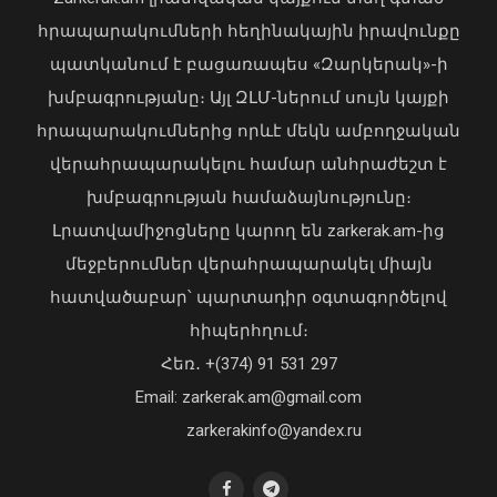
04 Օգոստոս, 2026 19:12
հրապարակումների հեղինակային իրավունքը
պատկանում է բացառապես «Զարկերակ»-ի
խմբագրությանը։ Այլ ԶԼՄ-ներում սույն կայքի
հրապարակումներից որևէ մեկն ամբողջական
վերահրապարակելու համար անհրաժեշտ է
խմբագրության համաձայնությունը։
Ճապոնիայում ՀՀ դեսպանը
մասնակցել է Հիրոշիմայի զոհերի
Լրատվամիջոցները կարող են zarkerak.am-ից
ոգեկոչման տարելիցին նվիրված
մեջբերումներ վերահրապարակել միայն
հիշատակի արարողությանը
հատվածաբար՝ պարտադիր օգտագործելով
06 Օգոստոս, 2026 20:56
հիպերհղում։
Վարչապետ Փաշինյանն այցելել է
Հեռ․ +(374) 91 531 297
«ԷԼԵՎԵՅԹ ԷՅԱՅ» արհեստական
բանականության գործարան
Email: zarkerak.am@gmail.com
01 Օգոստոս, 2026 14:39
zarkerakinfo@yandex.ru