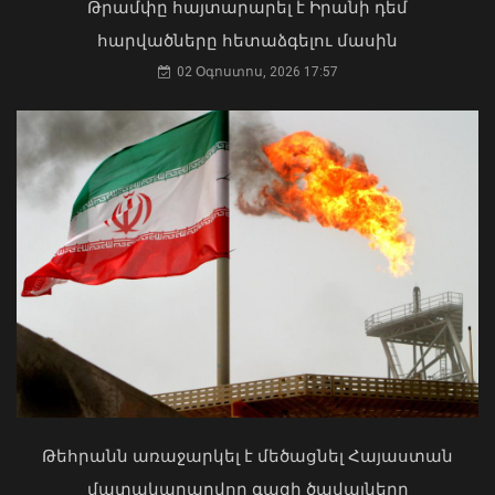
Թրամփը հայտարարել է Իրանի դեմ
06 Օգոստոս, 2026 22:33
հարվածները հետաձգելու մասին
02 Օգոստոս, 2026 17:57
Մկրտության արարողությունից հետո
Արտաշատում 14 մարդ թունավորման
ախտանիշներով դիմել է ԲԿ. ՀՎԿԱԿ
Վթար Լոռու մարզում․ փրկարարները
02 Օգոստոս, 2026 15:06
վարորդին դուրս են բերել
արգելափակումից
Թեհրանն առաջարկել է մեծացնել Հայաստան
06 Օգոստոս, 2026 22:09
մատակարարվող գազի ծավալները