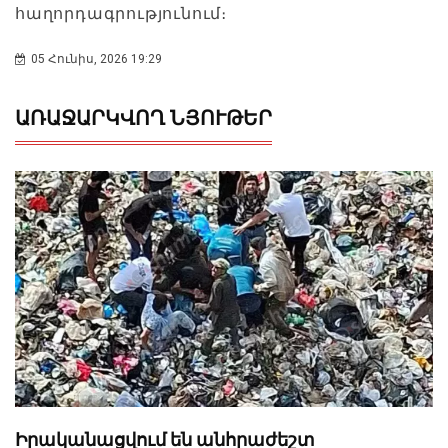
հաղորդագրությունում։
05 Հունիս, 2026 19:29
ԱՌԱՋԱՐԿՎՈՂ ՆՅՈՒԹԵՐ
Իրականացվում են անհրաժեշտ