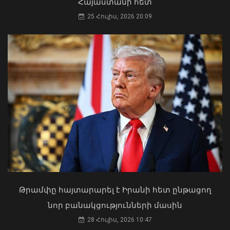
Հայաստանի հետ
25 Հուլիս, 2026 20:09
«Ուժեղ Հայաստան»-ը դեմ է
քվեարկելու ԱԺ նախագահի
պաշտոնում Ռուբեն Ռուբինյանի
թեկնածությանը
ԱԳ փոխնախարարը Նայրոբիում
03 Օգոստոս, 2026 13:13
ներկայացրել է COP17-ի
կազմակերպման Հայաստանի
Թրամփը հայտարարել է Իրանի հետ ընթացող
առաջնահերթությունները
նոր բանակցությունների մասին
06 Օգոստոս, 2026 21:44
28 Հուլիս, 2026 10:47