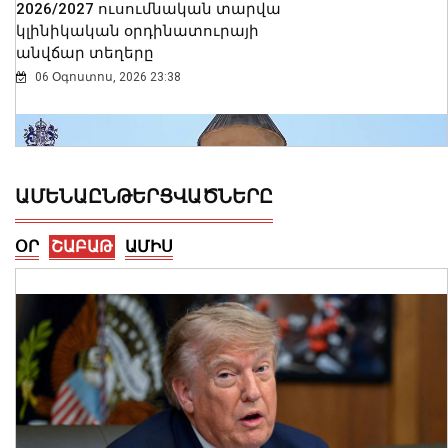
2026/2027 ուսումնական տարվա
կլինիկական օրդինատուրայի
անվճար տեղերը
06 Օգոստոս, 2026 23:38
ԱՄԵՆԱԸՆԹԵՐՑՎԱԾՆԵՐԸ
ՕՐ
ՇԱԲԱԹ
ԱՄԻՍ
Ալեքսանդրա Քոուլը շարունակում է
բացահայտել Հայաստանը․ Մեծ