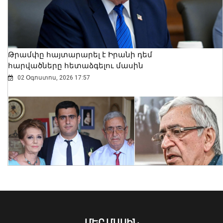
Բրիտանիայի դեսպանը հայերեն է
խոսում․ տեսանյութ
06 Օգոստոս, 2026 23:30
Թրամփը հայտարարել է Իրանի դեմ
հարվածները հետաձգելու մասին
02 Օգոստոս, 2026 17:57
Նուբարաշենում աղբակույտից դուրս
բերված քաղաքացին հիվանդանոցում
մահացել է․ ՆԳՆ
ՄԵՐ ՄԱՍԻՆ