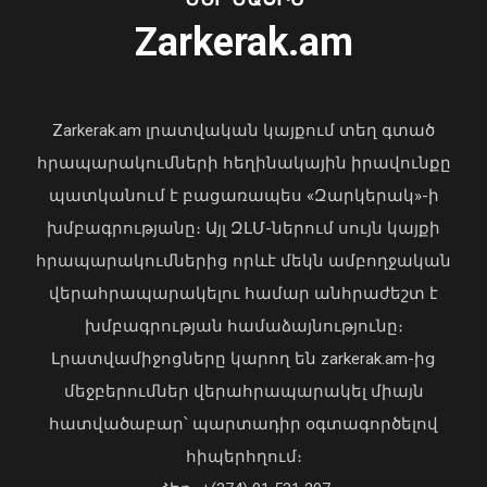
06 Օգոստոս, 2026 23:14
Zarkerak.am
«Պարտվեցինք դաժան հիվանդության
դեմ ծանր պայքարում»․ կյանքից
հեռացել է Արսեն Ասլանյանը
Zarkerak.am լրատվական կայքում տեղ գտած
04 Օգոստոս, 2026 19:12
հրապարակումների հեղինակային իրավունքը
պատկանում է բացառապես «Զարկերակ»-ի
խմբագրությանը։ Այլ ԶԼՄ-ներում սույն կայքի
հրապարակումներից որևէ մեկն ամբողջական
վերահրապարակելու համար անհրաժեշտ է
խմբագրության համաձայնությունը։
Լրատվամիջոցները կարող են zarkerak.am-ից
Վահագն Խաչատուրյանն ընդունել է
մեջբերումներ վերահրապարակել միայն
Picsart ընկերության հիմնադիր և
հատվածաբար՝ պարտադիր օգտագործելով
գործադիր տնօրեն Հովհաննես
հիպերհղում։
Ավոյանին
Վարչապետ Փաշինյանն այցելել է