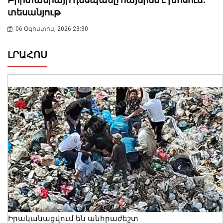
տեսանյութ
06 Օգոստոս, 2026 23:30
ԼՐԱՀՈՍ
Իրականացվում են անհրաժեշտ