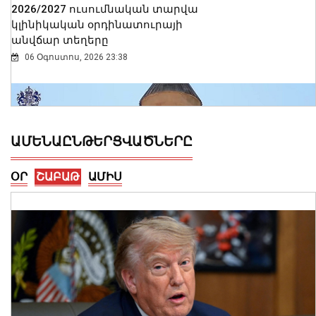
2026/2027 ուսումնական տարվա
կլինիկական օրդինատուրայի
անվճար տեղերը
06 Օգոստոս, 2026 23:38
ԱՄԵՆԱԸՆԹԵՐՑՎԱԾՆԵՐԸ
ՕՐ
ՇԱԲԱԹ
ԱՄԻՍ
Ալեքսանդրա Քոուլը շարունակում է
բացահայտել Հայաստանը․ Մեծ