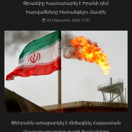
Թրամփը հայտարարել է Իրանի դեմ
06 Օգոստոս, 2026 22:33
հարվածները հետաձգելու մասին
02 Օգոստոս, 2026 17:57
Մկրտության արարողությունից հետո
Արտաշատում 14 մարդ թունավորման
ախտանիշներով դիմել է ԲԿ. ՀՎԿԱԿ
Վթար Լոռու մարզում․ փրկարարները
02 Օգոստոս, 2026 15:06
վարորդին դուրս են բերել
արգելափակումից
Թեհրանն առաջարկել է մեծացնել Հայաստան
06 Օգոստոս, 2026 22:09
մատակարարվող գազի ծավալները