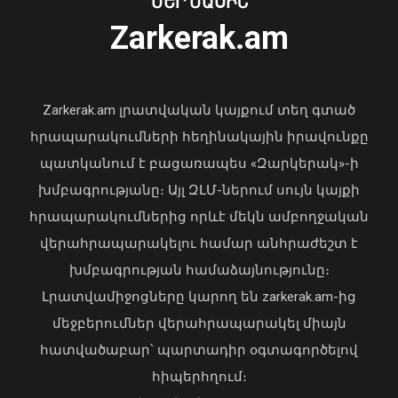
ՄԵՐ ՄԱՍԻՆ
06 Օգոստոս, 2026 23:14
Zarkerak.am
«Պարտվեցինք դաժան հիվանդության
դեմ ծանր պայքարում»․ կյանքից
հեռացել է Արսեն Ասլանյանը
Zarkerak.am լրատվական կայքում տեղ գտած
04 Օգոստոս, 2026 19:12
հրապարակումների հեղինակային իրավունքը
պատկանում է բացառապես «Զարկերակ»-ի
խմբագրությանը։ Այլ ԶԼՄ-ներում սույն կայքի
հրապարակումներից որևէ մեկն ամբողջական
վերահրապարակելու համար անհրաժեշտ է
խմբագրության համաձայնությունը։
Լրատվամիջոցները կարող են zarkerak.am-ից
Վահագն Խաչատուրյանն ընդունել է
մեջբերումներ վերահրապարակել միայն
Picsart ընկերության հիմնադիր և
հատվածաբար՝ պարտադիր օգտագործելով
գործադիր տնօրեն Հովհաննես
հիպերհղում։
Ավոյանին
Վարչապետ Փաշինյանն այցելել է