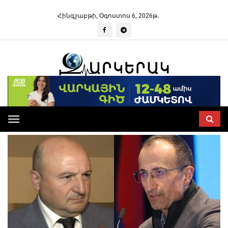
Հինգշաբթի, Օգոստոս 6, 2026թ․
Toggle
navigation