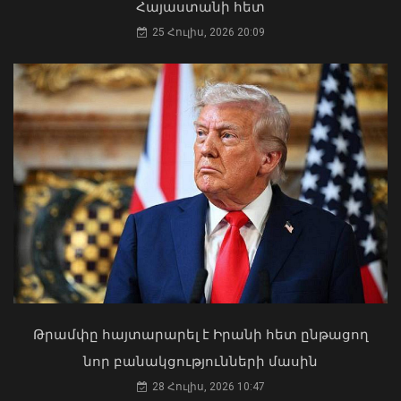
Հայաստանի հետ
25 Հուլիս, 2026 20:09
«Ուժեղ Հայաստան»-ը դեմ է
քվեարկելու ԱԺ նախագահի
պաշտոնում Ռուբեն Ռուբինյանի
թեկնածությանը
ԱԳ փոխնախարարը Նայրոբիում
03 Օգոստոս, 2026 13:13
ներկայացրել է COP17-ի
կազմակերպման Հայաստանի
Թրամփը հայտարարել է Իրանի հետ ընթացող
առաջնահերթությունները
նոր բանակցությունների մասին
06 Օգոստոս, 2026 21:44
28 Հուլիս, 2026 10:47