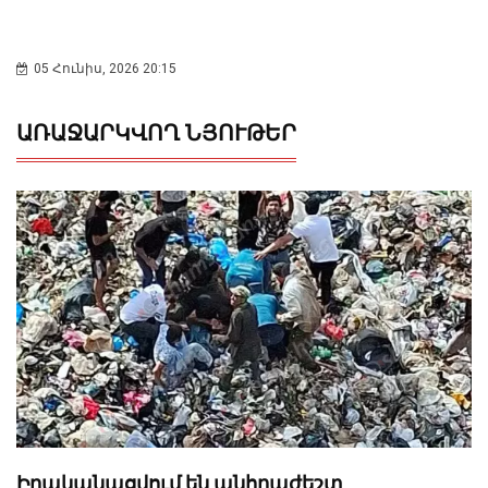
05 Հունիս, 2026 20:15
ԱՌԱՋԱՐԿՎՈՂ ՆՅՈՒԹԵՐ
Իրականացվում են անհրաժեշտ