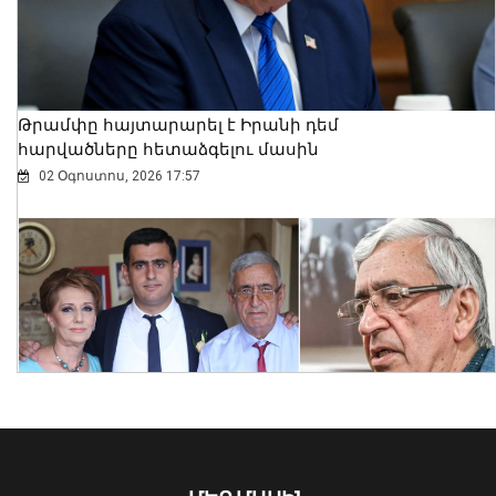
Բրիտանիայի դեսպանը հայերեն է
խոսում․ տեսանյութ
06 Օգոստոս, 2026 23:30
Թրամփը հայտարարել է Իրանի դեմ
հարվածները հետաձգելու մասին
02 Օգոստոս, 2026 17:57
Նուբարաշենում աղբակույտից դուրս
բերված քաղաքացին հիվանդանոցում
մահացել է․ ՆԳՆ