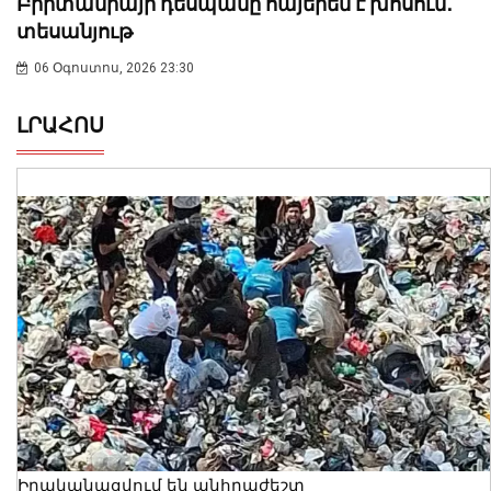
Բրիտանիայի դեսպանը հայերեն է խոսում․
տեսանյութ
06 Օգոստոս, 2026 23:30
ԼՐԱՀՈՍ
Իրականացվում են անհրաժեշտ