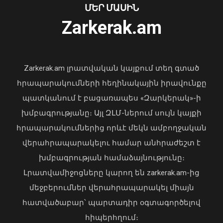
փողերի լվացման դեպք
ՄԵՐ ՄԱՍԻՆ
06 Օգոստոս, 2026 16:41
Zarkerak.am
«Պարտվեցինք դաժան հիվանդության
դեմ ծանր պայքարում»․ կյանքից
հեռացել է Արսեն Ասլանյանը
Zarkerak.am լրատվական կայքում տեղ գտած
04 Օգոստոս, 2026 19:12
հրապարակումների հեղինակային իրավունքը
պատկանում է բացառապես «Զարկերակ»-ի
խմբագրությանը։ Այլ ԶԼՄ-ներում սույն կայքի
հրապարակումներից որևէ մեկն ամբողջական
վերահրապարակելու համար անհրաժեշտ է
խմբագրության համաձայնությունը։
Լրատվամիջոցները կարող են zarkerak.am-ից
Մեր նկատմամբ կցուցաբերեն
մեջբերումներ վերահրապարակել միայն
հարգանք, կստանան տասնապատիկ
հատվածաբար՝ պարտադիր օգտագործելով
ավելի շատ հարգանք. Ալեքսանյան
հիպերհղում։
06 Օգոստոս, 2026 16:38