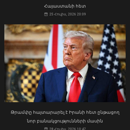
Հայաստանի հետ
25 Հուլիս, 2026 20:09
ՍԱՏՄ-ն կասեցրել է «Քաղցր հեքիաթ»
ըմպելիքների արտադրամասի
գործունեությունը
06 Օգոստոս, 2026 15:15
Երևանի Կենտրոնում պետության
սեփականության իրավունքն է
վերականգնվել 51,9 քմ նկուղային
տարածքի և հողամասի նկատմամբ
31 Հուլիս, 2026 15:26
Թրամփը հայտարարել է Իրանի հետ ընթացող
նոր բանակցությունների մասին
28 Հուլիս, 2026 10:47