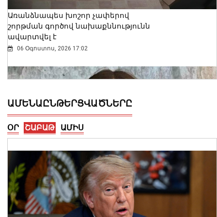
Առանձնապես խոշոր չափերով
շորթման գործով նախաքննությունն
ավարտվել է
06 Օգոստոս, 2026 17:02
ԱՄԵՆԱԸՆԹԵՐՑՎԱԾՆԵՐԸ
ՕՐ
ՇԱԲԱԹ
ԱՄԻՍ
Վարչապետի կոչի գործնական
արդյունքները. ԲՏԱ նոր