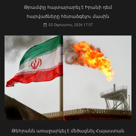
02 Օգոստոս, 2026 15:22
Թրամփը հայտարարել է Իրանի դեմ
հարվածները հետաձգելու մասին
02 Օգոստոս, 2026 17:57
ԳՇ պետը ժամկետային
զինծառայողների հետ քննարկել է
բանակում կարգապահության
բարձրացման հարցերը
06 Օգոստոս, 2026 16:09
ՀՀ երկաթուղին ազգային
ռազմավարական սեփականություն է
և պետք է կառավարվի ՀՀ
ինքնիշխանության ներքո.
Թեհրանն առաջարկել է մեծացնել Հայաստան
Բաբաջանյան