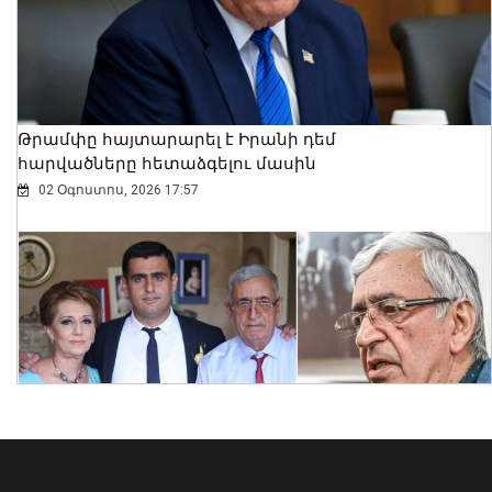
փոխնախարարը սովորել է
Նիդերլանդներում
06 Օգոստոս, 2026 16:59
Թրամփը հայտարարել է Իրանի դեմ
հարվածները հետաձգելու մասին
02 Օգոստոս, 2026 17:57
Բացահայտվել է Գագիկ Ծառուկյանի և
Սեդրակ Առուստամյանի կողմից 2.5 մլն
դոլար արժողության գույքի շորթման և
առանձնապես խոշոր չափերով