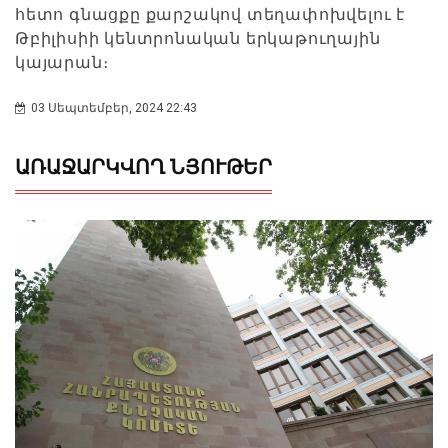
հետո գնացքը քարշակով տեղափոխվելու է
Թբիլիսիի կենտրոնական երկաթուղային
կայարան։
03 Սեպտեմբեր, 2024 22:43
ԱՌԱՋԱՐԿՎՈՂ ՆՅՈՒԹԵՐ