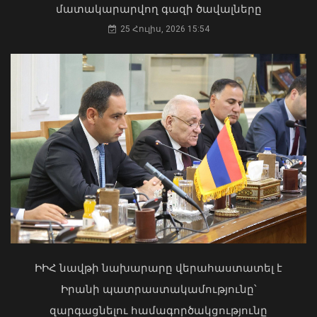
մատակարարվող գազի ծավալները
31 Հուլիս, 2026 12:08
25 Հուլիս, 2026 15:54
Կառավարությունը շուրջ 5.6 մլրդ դրամ
կուղղի 61 մանկապարտեզի
շինարարական ծրագրերին
06 Օգոստոս, 2026 15:34
Մկրտության արարողությունից հետո
Արտաշատում 14 մարդ թունավորման
ախտանիշներով դիմել է ԲԿ. ՀՎԿԱԿ
ԻԻՀ նավթի նախարարը վերահաստատել է
02 Օգոստոս, 2026 15:06
Իրանի պատրաստակամությունը՝
զարգացնելու համագործակցությունը