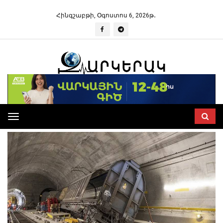
Հինգշաբթի, Օգոստոս 6, 2026թ․
Toggle
navigation