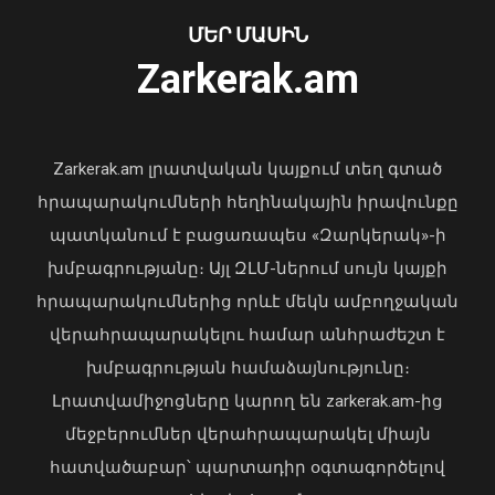
ՄԵՐ ՄԱՍԻՆ
Zarkerak.am
«Պարտվեցինք դաժան հիվանդության
դեմ ծանր պայքարում»․ կյանքից
հեռացել է Արսեն Ասլանյանը
Zarkerak.am լրատվական կայքում տեղ գտած
04 Օգոստոս, 2026 19:12
հրապարակումների հեղինակային իրավունքը
Ռաիսա Մկրտչյանի
պատկանում է բացառապես «Զարկերակ»-ի
հուղարկավորության հետ կապված
խմբագրությանը։ Այլ ԶԼՄ-ներում սույն կայքի
ծախսերը փոխհատուցելու
նպատակով ԿԳՄՍՆ-ին կհատկացվի
հրապարակումներից որևէ մեկն ամբողջական
1,697.0 հազար դրամ
վերահրապարակելու համար անհրաժեշտ է
05 Օգոստոս, 2026 23:01
խմբագրության համաձայնությունը։
Լրատվամիջոցները կարող են zarkerak.am-ից
մեջբերումներ վերահրապարակել միայն
հատվածաբար՝ պարտադիր օգտագործելով