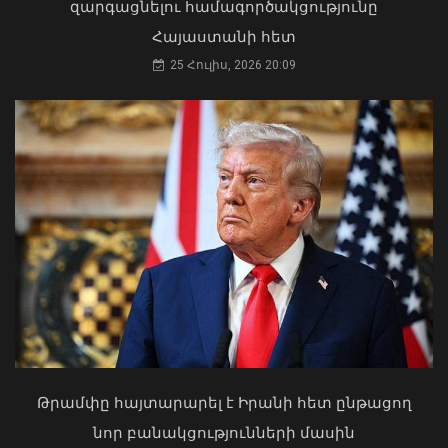
զարգացնելու համագործակցությունը
Մհեր Գրիգորյանը և Արյե Լայթսթոունը
Հայաստանի հետ
քննարկել են ԹՐԻՓՓ նախագիծը և
դրա իրականացման կարևորությունը
25 Հուլիս, 2026 20:09
05 Օգոստոս, 2026 21:49
Մկրտության արարողությունից հետո
Արտաշատում 14 մարդ թունավորման
ախտանիշներով դիմել է ԲԿ. ՀՎԿԱԿ
02 Օգոստոս, 2026 15:06
Սոցցանցերում սուպերմարկետներից
Թրամփը հայտարարել է Իրանի հետ ընթացող
մեկի անունից քաղաքացիներին
նոր բանակցությունների մասին
առաջարկվում է մասնակցել