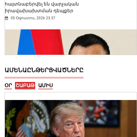
հայտնաբերվել են վարչական
իրավախախտման դեպքեր
05 Օգոստոս, 2026 23:37
ԱՄԵՆԱԸՆԹԵՐՑՎԱԾՆԵՐԸ
ՕՐ
ՇԱԲԱԹ
ԱՄԻՍ
Արմեն Մամաջանյանը նշանակվել է ԱԺ
նախագահի տեղակալի խորհրդական
05 Օգոստոս, 2026 23:31