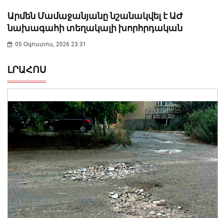
Արմեն Մամաջանյանը նշանակվել է ԱԺ
նախագահի տեղակալի խորհրդական
05 Օգոստոս, 2026 23:31
ԼՐԱՀՈՍ