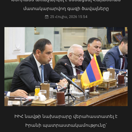
Բաբաջանյան
մատակարարվող գազի ծավալները
31 Հուլիս, 2026 12:08
25 Հուլիս, 2026 15:54
Բուլղարիայի ԱԳՆ-ն շնորհավորել է
Արարատ Միրզոյանին
05 Օգոստոս, 2026 22:13
Երևանի Կենտրոնում պետության
սեփականության իրավունքն է
վերականգնվել 51,9 քմ նկուղային
ԻԻՀ նավթի նախարարը վերահաստատել է
տարածքի և հողամասի նկատմամբ
Իրանի պատրաստակամությունը՝
31 Հուլիս, 2026 15:26