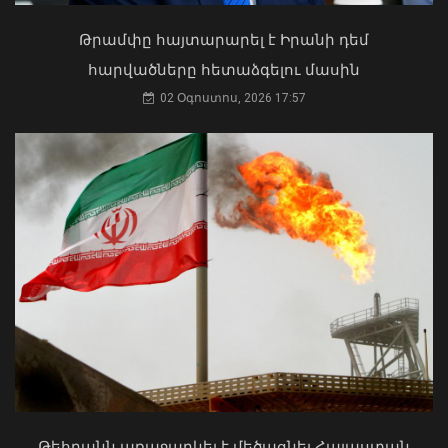
Աղաջանյանը` ընդդիմությանը
02 Օգոստոս, 2026 15:22
Թրամփը հայտարարել է Իրանի դեմ
հարվածները հետաձգելու մասին
02 Օգոստոս, 2026 17:57
Գեղարքունիքի մարզում բախվել են
«Jeep»-ն ու «Ford»-ը. կա 4 վիրավոր
05 Օգոստոս, 2026 22:23
ՀՀ երկաթուղին ազգային
ռազմավարական սեփականություն է
և պետք է կառավարվի ՀՀ
ինքնիշխանության ներքո.
Թեհրանն առաջարկել է մեծացնել Հայաստան