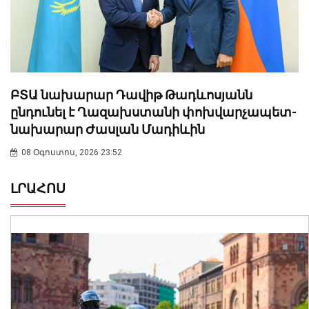
ԲՏԱ նախարար Դավիթ Թադևոսյանն
ընդունել է Ղազախստանի փոխվարչապետ-
նախարար Ժասլան Մադիևին
08 Օգոստոս, 2026 23:52
ԼՐԱՀՈՍ