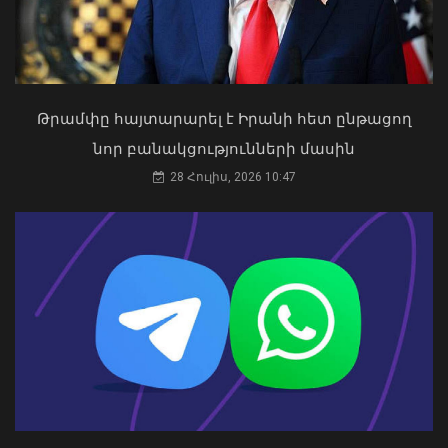
Թրամփը հայտարարել է Իրանի հետ ընթացող
«Ուժեղ Հայաստան»-ը դեմ է
նոր բանակցությունների մասին
քվեարկելու ԱԺ նախագահի
պաշտոնում Ռուբեն Ռուբինյանի
28 Հուլիս, 2026 10:47
Օգոստոսի 16-ին «Երազ Այգի»-ում
թեկնածությանը
կանցկացվի Ազգային տարազի
03 Օգոստոս, 2026 13:13
փառատոնը
08 Օգոստոս, 2026 22:41