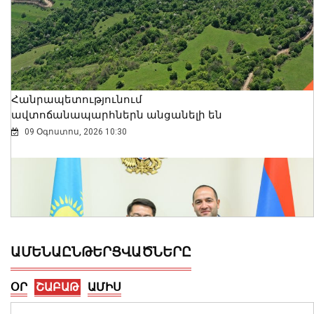
Հանրապետությունում
ավտոճանապարհներն անցանելի են
09 Օգոստոս, 2026 10:30
ԱՄԵՆԱԸՆԹԵՐՑՎԱԾՆԵՐԸ
ՕՐ
ՇԱԲԱԹ
ԱՄԻՍ