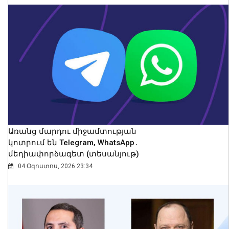
ԲՏԱ նախարար Դավիթ Թադևոսյանն
ընդունել է Ղազախստանի
փոխվարչապետ-նախարար Ժասլան
Մադիևին
08 Օգոստոս, 2026 23:52
Առանց մարդու միջամտության
կոտրում են Telegram, WhatsApp․
մեդիափորձագետ (տեսանյութ)
04 Օգոստոս, 2026 23:34