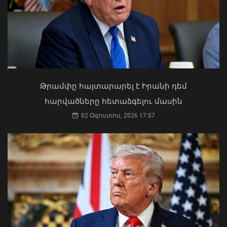
Կաթողիկոսը պետք է օրենքի առաջ
կանգնի, եթե հանցանք է գործել, կամ
Թրամփը հայտարարել է Իրանի դեմ
արտաքին ազդեցության գործակալ
հարվածները հետաձգելու մասին
դարձել. աստվածաբան
02 Օգոստոս, 2026 17:57
07 Օգոստոս, 2026 17:03