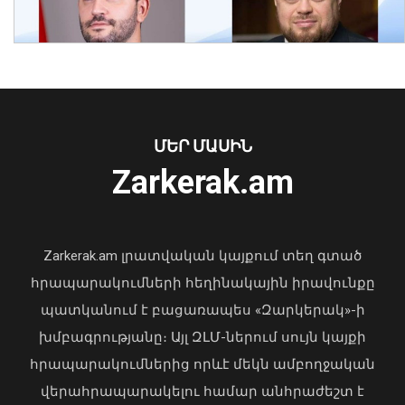
Համաշխարհային օվկիանոսի
մակերևութային ջերմաստիճանը
հուլիսին ռեկորդային է եղել․ Լևոն
Ազիզյան
08 Օգոստոս, 2026 23:38
ՄԵՐ ՄԱՍԻՆ
Ուկրաինայի Գերագույն Ռադայի
Zarkerak.am
նախագահը շնորհավորել է ՀՀ ԱԺ
նախագահին
04 Օգոստոս, 2026 17:41
Zarkerak.am լրատվական կայքում տեղ գտած
հրապարակումների հեղինակային իրավունքը
պատկանում է բացառապես «Զարկերակ»-ի
խմբագրությանը։ Այլ ԶԼՄ-ներում սույն կայքի
Ողբերգական դեպք Երևանում․
հրապարակումներից որևէ մեկն ամբողջական
Կիևյան կամրջի տակ՝ ճանապարհի
վերահրապարակելու համար անհրաժեշտ է
երթևեկելի գոտում, հայտնաբերվել է