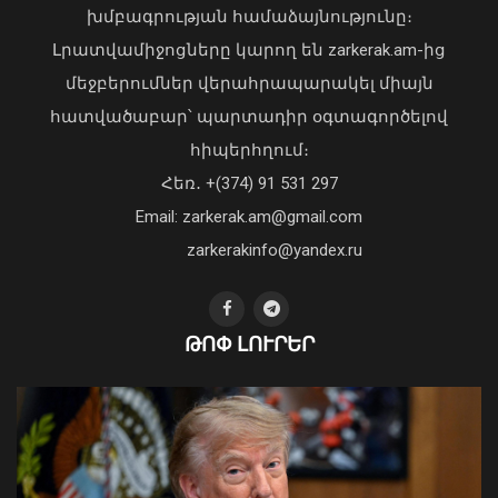
տղամարդու մարմին
խմբագրության համաձայնությունը։
08 Օգոստոս, 2026 23:15
Լրատվամիջոցները կարող են zarkerak.am-ից
մեջբերումներ վերահրապարակել միայն
հատվածաբար՝ պարտադիր օգտագործելով
հիպերհղում։
«Պարտվեցինք դաժան հիվանդության
Հեռ․ +(374) 91 531 297
դեմ ծանր պայքարում»․ կյանքից
Email: zarkerak.am@gmail.com
հեռացել է Արսեն Ասլանյանը
04 Օգոստոս, 2026 19:12
zarkerakinfo@yandex.ru
ԹՈՓ ԼՈՒՐԵՐ
Երևանում մեկ օրում պահպանվող
հատուկ տարածք է տեղափոխվել 34
մոտոցիկլետ
08 Օգոստոս, 2026 23:01