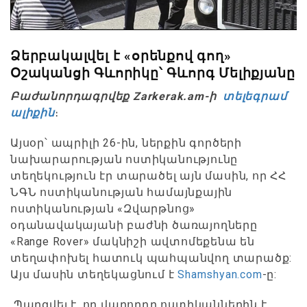
Ձերբակալվել է «օրենքով գող»
Օշականցի Գևորիկը՝ Գևորգ Մելիքյանը
Բաժանորդագրվեք Zarkerak.am-ի
տելեգրամ
ալիքին
։
Այսօր՝ ապրիլի 26-ին, ներքին գործերի
նախարարության ոստիկանությունը
տեղեկություն էր տարածել այն մասին, որ ՀՀ
ՆԳՆ ոստիկանության համայնքային
ոստիկանության «Զվարթնոց»
օդանավակայանի բաժնի ծառայողները
«Range Rover» մակնիշի ավտոմեքենա են
տեղափոխել հատուկ պահպանվող տարածք:
Այս մասին տեղեկացնում է
Shamshyan.com
-ը:
Պարզվել է, որ վարորդը ոստիկաններին է