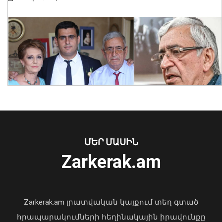
«Մուլտի գրուպ» կոնցեռնի նախկին
գլխավոր տնօրենը կալանավորվել է
06 Օգոստոս, 2026 10:23
ՄԵՐ ՄԱՍԻՆ
Zarkerak.am
«Պարտվեցինք դաժան հիվանդության
դեմ ծանր պայքարում»․ կյանքից
հեռացել է Արսեն Ասլանյանը
Zarkerak.am լրատվական կայքում տեղ գտած
04 Օգոստոս, 2026 19:12
հրապարակումների հեղինակային իրավունքը