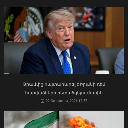
Որպես անհետ կորած որոնվում է
1992թ. ծնված Վահագ Մարտիրոսյանը
06 Օգոստոս, 2026 10:14
Ի՞նչ ուղերձ էր ոտքի չկանգնելը.
Աղաջանյանը` ընդդիմությանը
02 Օգոստոս, 2026 15:22
Թրամփը հայտարարել է Իրանի դեմ
հարվածները հետաձգելու մասին
02 Օգոստոս, 2026 17:57