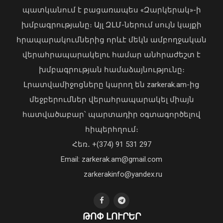
պատկանում է բացառապես «Զարկերակ»-ի
խմբագրությանը։ Այլ ԶԼՄ-ներում սույն կայքի
հրապարակումներից որևէ մեկն ամբողջական
վերահրապարակելու համար անհրաժեշտ է
խմբագրության համաձայնությունը։
Դատախազության՝ պետշահերի
հայցի շրջանակում ՀՀ-ին
Լրատվամիջոցները կարող են zarkerak.am-ից
վերադարձված գույքն ամրացվեց
մեջբերումներ վերահրապարակել միայն
ՏԿԵՆ պետգույքի կառավարման
հատվածաբար՝ պարտադիր օգտագործելով
կոմիտեին
06 Օգոստոս, 2026 10:15
հիպերհղում։
Վարչապետ Փաշինյանն այցելել է
Հեռ․ +(374) 91 531 297
«ԷԼԵՎԵՅԹ ԷՅԱՅ» արհեստական
բանականության գործարան
Email: zarkerak.am@gmail.com
01 Օգոստոս, 2026 14:39
zarkerakinfo@yandex.ru
ԹՈՓ ԼՈՒՐԵՐ