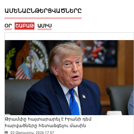
ԱՄԵՆԱԸՆԹԵՐՑՎԱԾՆԵՐԸ
ՕՐ
ՇԱԲԱԹ
ԱՄԻՍ
Եթե սահմանվածից երկար մնաք
Միացյալ Նահանգներում, դա կարող է
հանգեցնել հետագայում ԱՄՆ մուտքի
մշտական արգելքի․ դեսպանություն
06 Օգոստոս, 2026 10:27
Թրամփը հայտարարել է Իրանի դեմ
հարվածները հետաձգելու մասին
02 Օգոստոս, 2026 17:57