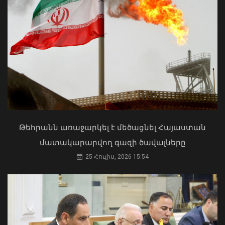
Կառավարությունը 15,65 մլրդ դրամ
կհատկացնի ճանապարհների և
տրանսպորտային օբյեկտների
հիմնանորոգմանն ու տեխնիկական
սպասարկմանը
06 Օգոստոս, 2026 10:14
ՀՀ երկաթուղին ազգային
ռազմավարական սեփականություն է
և պետք է կառավարվի ՀՀ
ինքնիշխանության ներքո.
Թեհրանն առաջարկել է մեծացնել Հայաստան
Բաբաջանյան
մատակարարվող գազի ծավալները
31 Հուլիս, 2026 12:08
25 Հուլիս, 2026 15:54