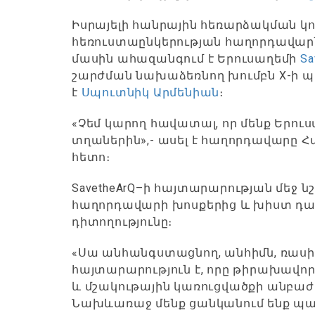
Իսրայելի հանրային հեռարձակման կո
հեռուստաընկերության հաղորդավարն ո
մասին ահազանգում է Երուսաղեմի
Sa
շարժման նախաձեռնող խումբն X-ի պ
է
Սպուտնիկ Արմենիան
։
«Չեմ կարող հավատալ, որ մենք Երու
տղաներին»,- ասել է հաղորդավարը Հ
հետո։
SavetheArQ–ի հայտարարության մեջ ն
հաղորդավարի խոսքերից և խիստ դ
դիտողությունը։
«Սա անհանգստացնող, անհիմն, ռա
հայտարարություն է, որը թիրախավո
և մշակութային կառուցվածքի անբաժա
Նախևառաջ մենք ցանկանում ենք պա