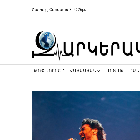
Շաբաթ, Օգոստոս 8, 2026թ․
ԹՈՓ ԼՈՒՐԵՐ
ՀԱՅԱՍՏԱՆ
ԱՐՑԱԽ
ԲԱ