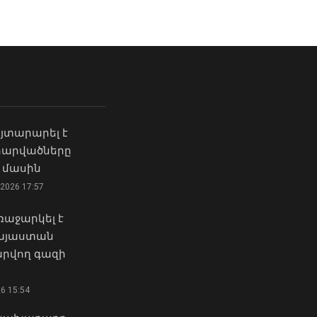
Հայաստանի և Ադրբեջանի
«Ուժեղ Հայաստան»-ը դեմ է
միջև հակամարտության
քվեարկելու ԱԺ նախագահի
էջը փակված է,
պաշտոնում Ռուբեն
խաղաղությունը
Ռուբինյանի
հաստատված է․ Նիկոլ
թեկնածությանը
Փաշինյան
03 Օգոստոս, 2026 13:13
08 Օգոստոս, 2026 10:22
յտարարել է
Դուք 5 տարի ինձնից
 հարվածները
Հիդրոօդերևութաբանության
փախած եք ման եկել.
 մասին
կենտրոնը կանխատեսել է
Կոնջորյանը՝ «Հայաստան»
2026 17:57
լոլիկի, կաղամբի և սոխի
դաշինքի
բերքատվությունը
պատգամավորներին
աջարկել է
08 Օգոստոս, 2026 10:11
04 Օգոստոս, 2026 15:53
Հայաստան
րվող գազի
Արարատ Միրզոյանը 5-
Քաղաքացիները, Սևանի
օրյա արձակուրդում
ջրափրկարարներն ու
կգտնվի
26 15:54
Ճամբարակի
08 Օգոստոս, 2026 10:01
շտապօգնության