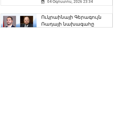
04 Օգոստոս, 2026 23:34
Երևանի Կենտրոնում
փոշու պարունակությունը
Ուկրաինայի Գերագույն
գրեթե ամբողջ շաբաթ
Ռադայի նախագահը
գերազանցել է թույլատրելի
շնորհավորել է ՀՀ ԱԺ
սահմանը
նախագահին
08 Օգոստոս, 2026 11:03
04 Օգոստոս, 2026 17:41
Մ-2 միջպետական
Ի՞նչ ուղերձ էր ոտքի
ճանապարհի Իշխանասար-
չկանգնելը. Աղաջանյանը`
Նորավան հատվածում
ընդդիմությանը
միջին նորոգման
02 Օգոստոս, 2026 15:22
աշխատանքներ են
կատարվում
Մկրտության
08 Օգոստոս, 2026 10:50
արարողությունից հետո
Արտաշատում 14 մարդ
ՀՀ տարածքում
թունավորման
ավտոճանապարհներն
ախտանիշներով դիմել է ԲԿ.
անցանելի են
ՀՎԿԱԿ
08 Օգոստոս, 2026 10:38
02 Օգոստոս, 2026 15:06