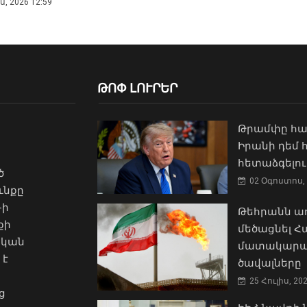
, 2026 12:59
ԹՈՓ ԼՈՒՐԵՐ
Թրամփը հա
Իրանի դեմ
հետաձգելու
ծ
02 Օգոստոս, 
ւնքը
-ի
Թեհրանն առ
քի
մեծացնել 
ական
մատակարա
 է
ծավալները
25 Հուլիս, 20
ց