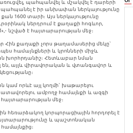
ՕՐ
կառուցվել, պահպանվել և մշակվել է դարերի
րը պահպանել է իր անխափան ներկայությունը
 քան 1600 տարի։ Այս ներկայությունը
ւրօրինակ ներդրում է քաղաքի հոգևոր,
,- նշված է հայտարարության մեջ։
որ Հին քաղաքի չորս թաղամասերից մեկը՝
պես համայնքների և կրոնների միջև
ան խորհրդանիշ։ Հետևաբար նման
լ են, այլև վիրավորական և վտանգավոր և
կեցությանը։
ին կամ որևէ այլ կողմի՝ խաթարելու
ատավորելու ամբողջ համայնքի և ազգի
 հայտարարության մեջ։
ային հեռարձակող կորպորացիային հորդորել է
այտարարությունը և պաշտոնական
յ համայնքից։