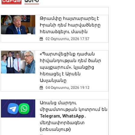
ՇԱԲԱԹ
ԱՄԻՍ
08 Օգոստոս, 2026 11:54
Թրամփը հայտարարել է
Սև ծովից մոտենում է
Իրանի դեմ հարվածները
ցիկլոն․ Գագիկ Սուրենյան
հետաձգելու մասին
08 Օգոստոս, 2026 11:35
02 Օգոստոս, 2026 17:57
Վանաձորում, Հրազդանում
«Պարտվեցինք դաժան
և Արարատում փոշու
հիվանդության դեմ ծանր
պարունակությունը
պայքարում»․ կյանքից
գերազանցել է թույլատրելի
հեռացել է Արսեն
սահմանը
Ասլանյանը
08 Օգոստոս, 2026 11:25
04 Օգոստոս, 2026 19:12
Սևանի մակարդակը
Առանց մարդու
1900.77 մետր է՝ անցած
միջամտության կոտրում են
տարվա ցուցանիշից 16 սմ-
Telegram, WhatsApp․
ով բարձր
մեդիափորձագետ
08 Օգոստոս, 2026 11:14
(տեսանյութ)