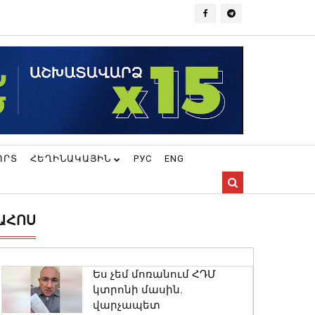
ՈՐՏ
ՀԵՂԻՆԱԿԱՅԻՆ
РУС
ENG
ԱՀՈՍ
Ես չեմ մոռանում ՀԴՄ
կտրոնի մասին.
վարչապետ