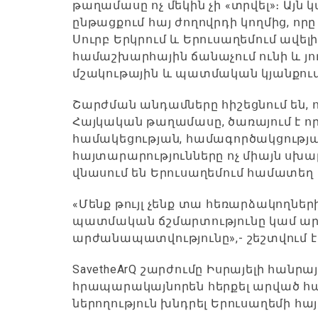
թաղամասը ոչ մեկին չի «տրվել»։ Այն 
ընթացքում հայ ժողովրդի կողմից, ո
Սուրբ Երկրում և Երուսաղեմում ավելի
համաշխարհային ճանաչում ունի և յո
մշակութային և պատմական կյանքում»
Շարժման անդամները հիշեցնում են, 
Հայկական թաղամասը, ծառայում է որ
համակեցության, համագործակցությ
հայտարարությունները ոչ միայն սխա
վնասում են Երուսաղեմում համատեղ 
«Մենք թույլ չենք տա հեռարձակողներ
պատմական ճշմարտությունը կամ ար
արժանապատվությունը»,- շեշտվում է
SavetheArQ շարժումը Իսրայելի հանր
հրապարակայնորեն հերքել արված հ
ներողություն խնդրել Երուսաղեմի հա