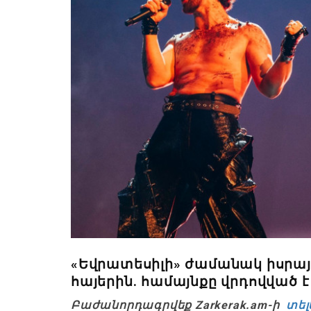
«Եվրատեսիլի» ժամանակ իսրայ
հայերին. համայնքը վրդովված է
Բաժանորդագրվեք Zarkerak.am-ի
տել