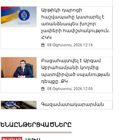
Արթիկի դպրոցի
հաշվապահը կատարել է
առանձնապես խոշոր
չափերի հափշտակություն.
ՀԿԿ
08 Օգոստոս, 2026 12:16
Բացահայտվել է Արգամ
Աբրահամյանի կողմից
պատվիրված սպանության
դեպքը. ՔԿ
08 Օգոստոս, 2026 12:05
Գազամատակարարման
պլանային դադարեցումներ
Վանաձոր և Մասիս
ԵՆԱԸՆԹԵՐՑՎԱԾՆԵՐԸ
քաղաքների մի շարք
հասցեներում, Կուրթան
բնակավայրում