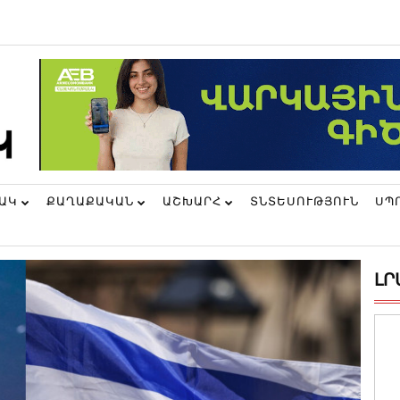
ՆԱԿ
ՔԱՂԱՔԱԿԱՆ
ԱՇԽԱՐՀ
ՏՆՏԵՍՈՒԹՅՈՒՆ
ՍՊ
ԼՐ