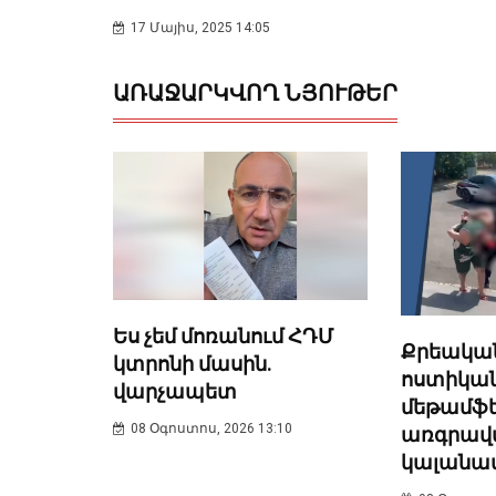
17 Մայիս, 2025 14:05
ԱՌԱՋԱՐԿՎՈՂ ՆՅՈՒԹԵՐ
Ես չեմ մոռանում ՀԴՄ
Քրեակա
կտրոնի մասին.
ոստիկան
վարչապետ
մեթամֆ
08 Օգոստոս, 2026 13:10
առգրավվե
կալանավ