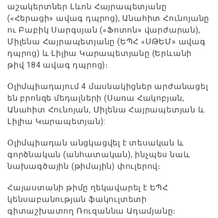
աշակերտներ Լևոն Հայրապետյանը
(«Հերացի» ավագ դպրոց), Անահիտ Հունոյանը
ու Բաբիկ Սարգսյան («Ֆոտոն» վարժարան),
Միլենա Հայրապետյանը (ԵՊՀ «ՍԹԵՄ» ավագ
դպրոց) և Լիլիա Կարապետյանը (Երևանի
թիվ 184 ավագ դպրոց)։
Օլիմպիադայում 4 մասնակիցներ արժանացել
են բրոնզե մեդալների (Սառա Հակոբյան,
Անահիտ Հունոյան, Միլենա Հայրապետյան և
Լիլիա Կարապետյան):
Օլիմպիադան անցկացվել է տեսական և
գործնական (անհատական), ինչպես նաև
նախագծային (թիմային) փուլերով։
Հայաստանի թիմը ղեկավարել է ԵՊՀ
կենսաբանության ֆակուլտետի
գիտաշխատող Ռուզաննա Ադամյանը։