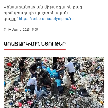
Կենսաբանության միջազգային բաց
օլիմպիադայի պաշտոնական
կայքը՝
https://oibo.siriusolymp.ru/ru
:
19 Մայիս, 2025 15:05
ԱՌԱՋԱՐԿՎՈՂ ՆՅՈՒԹԵՐ