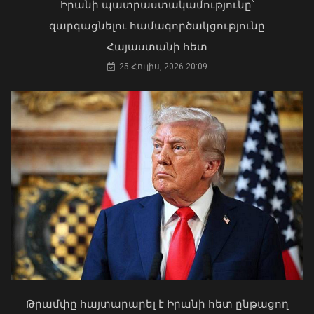
Իրանի պատրաստակամությունը՝
զարգացնելու համագործակցությունը
Հայաստանի հետ
25 Հուլիս, 2026 20:09
«Ուժեղ Հայաստան»-ը դեմ է
քվեարկելու ԱԺ նախագահի
պաշտոնում Ռուբեն Ռուբինյանի
թեկնածությանը
ԱԳ փոխնախարարը Նայրոբիում
03 Օգոստոս, 2026 13:13
ներկայացրել է COP17-ի
կազմակերպման Հայաստանի
Թրամփը հայտարարել է Իրանի հետ ընթացող