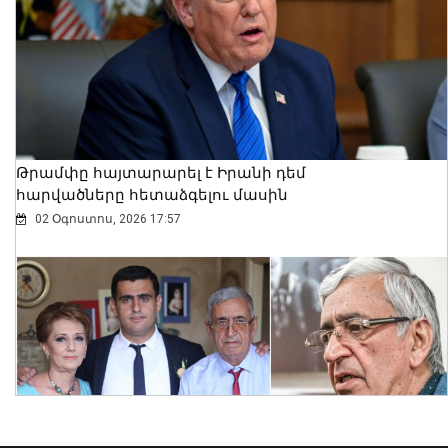
Ալեքսանդրա Քոուլը շարունակում է
բացահայտել Հայաստանը․ Մեծ
Բրիտանիայի դեսպանը հայերեն է
խոսում․ տեսանյութ
06 Օգոստոս, 2026 23:30
Թրամփը հայտարարել է Իրանի դեմ
հարվածները հետաձգելու մասին
02 Օգոստոս, 2026 17:57