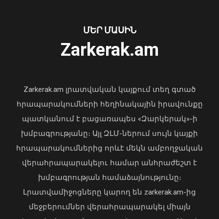
Նուբարաշենում աղբակույտից դուրս
բերված քաղաքացին հիվանդանոցում
մահացել է․ ՆԳՆ
ՄԵՐ ՄԱՍԻՆ
06 Օգոստոս, 2026 23:14
Zarkerak.am
«Պարտվեցինք դաժան հիվանդության
դեմ ծանր պայքարում»․ կյանքից
հեռացել է Արսեն Ասլանյանը
Zarkerak.am լրատվական կայքում տեղ գտած
04 Օգոստոս, 2026 19:12
հրապարակումների հեղինակային իրավունքը
պատկանում է բացառապես «Զարկերակ»-ի
խմբագրությանը։ Այլ ԶԼՄ-ներում սույն կայքի
հրապարակումներից որևէ մեկն ամբողջական
վերահրապարակելու համար անհրաժեշտ է
խմբագրության համաձայնությունը։
Լրատվամիջոցները կարող են zarkerak.am-ից
Վահագն Խաչատուրյանն ընդունել է
մեջբերումներ վերահրապարակել միայն
Picsart ընկերության հիմնադիր և