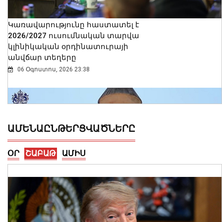
Կառավարությունը հաստատել է
2026/2027 ուսումնական տարվա
կլինիկական օրդինատուրայի
անվճար տեղերը
06 Օգոստոս, 2026 23:38
ԱՄԵՆԱԸՆԹԵՐՑՎԱԾՆԵՐԸ
ՕՐ
ՇԱԲԱԹ
ԱՄԻՍ