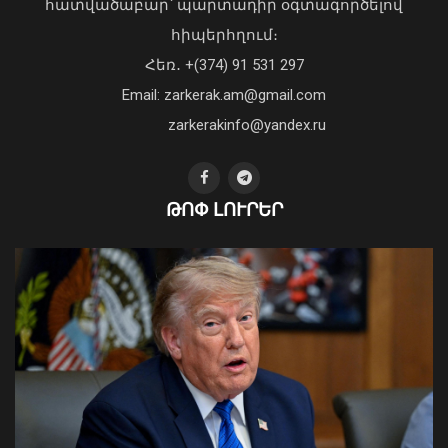
հատվածաբար՝ պարտադիր օգտագործելով
գործադիր տնօրեն Հովհաննես
հիպերհղում։
Ավոյանին
Վարչապետ Փաշինյանն այցելել է
Հեռ․ +(374) 91 531 297
06 Օգոստոս, 2026 22:51
«ԷԼԵՎԵՅԹ ԷՅԱՅ» արհեստական
բանականության գործարան
Email: zarkerak.am@gmail.com
01 Օգոստոս, 2026 14:39
zarkerakinfo@yandex.ru
ԹՈՓ ԼՈՒՐԵՐ
Խոշոր հրդեհ է բռնկվել Երևանի