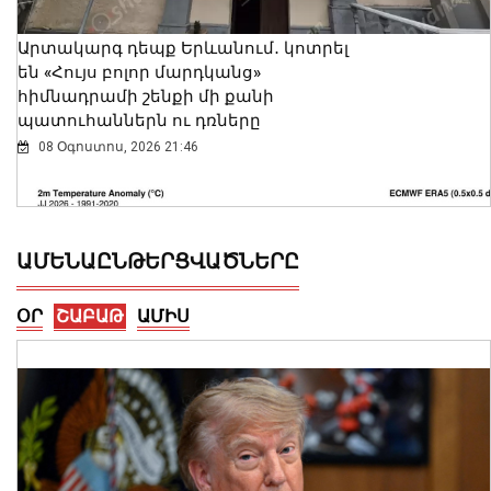
Արտակարգ դեպք Երևանում․ կոտրել
են «Հույս բոլոր մարդկանց»
հիմնադրամի շենքի մի քանի
պատուհաններն ու դռները
08 Օգոստոս, 2026 21:46
ԱՄԵՆԱԸՆԹԵՐՑՎԱԾՆԵՐԸ
ՕՐ
ՇԱԲԱԹ
ԱՄԻՍ