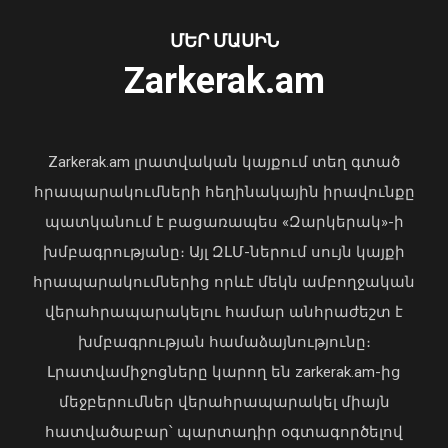
Բանակային խաղերը մասնակիցների
համար ստեղծում են
Առանց մարդու միջամտության
ՄԵՐ ՄԱՍԻՆ
ինքնադրսևորման նոր հարթակներ և
կոտրում են Telegram, WhatsApp․
հնարավորություններ. վարչապետը
Zarkerak.am
մեդիափորձագետ (տեսանյութ)
ներկա է գտնվել խաղերի փակման
04 Օգոստոս, 2026 23:34
հանդիսավոր արարողությանը
08 Օգոստոս, 2026 21:10
Zarkerak.am լրատվական կայքում տեղ գտած
հրապարակումների հեղինակային իրավունքը
պատկանում է բացառապես «Զարկերակ»-ի
խմբագրությանը։ Այլ ԶԼՄ-ներում սույն կայքի
հրապարակումներից որևէ մեկն ամբողջական
վերահրապարակելու համար անհրաժեշտ է
խմբագրության համաձայնությունը։
Լրատվամիջոցները կարող են zarkerak.am-ից
մեջբերումներ վերահրապարակել միայն
հատվածաբար՝ պարտադիր օգտագործելով
Սայաթ-Նովայի փողոցում բռնկված