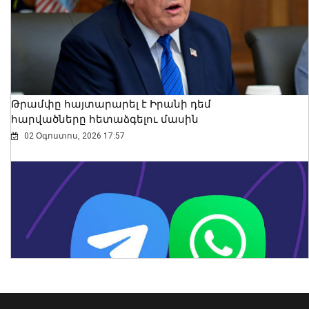
2026 թվականի հունիսն ու հուլիսը
Եվրոպայում դարձել են
դիտարկումների պատմության
ամենաշոգ ամիսները․ Լևոն Ազիզյան
08 Օգոստոս, 2026 21:24
Թրամփը հայտարարել է Իրանի դեմ
հարվածները հետաձգելու մասին
02 Օգոստոս, 2026 17:57