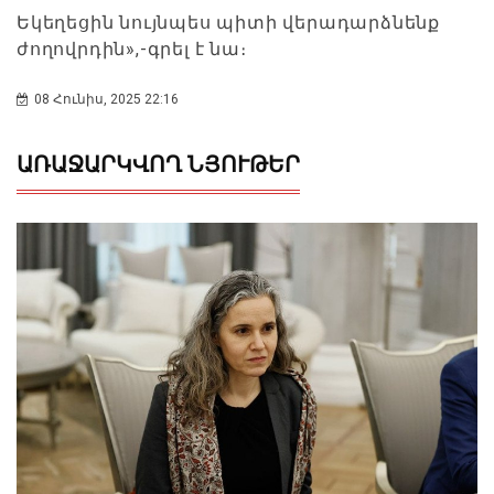
Եկեղեցին նույնպես պիտի վերադարձնենք
ժողովրդին»,-գրել է նա։
08 Հունիս, 2025 22:16
ԱՌԱՋԱՐԿՎՈՂ ՆՅՈՒԹԵՐ