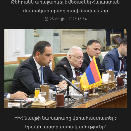
Թեհրանն առաջարկել է մեծացնել Հայաստան
մատակարարվող գազի ծավալները
25 Հուլիս, 2026 15:54
Մկրտության արարողությունից հետո
Արտաշատում 14 մարդ թունավորման
ախտանիշներով դիմել է ԲԿ. ՀՎԿԱԿ
02 Օգոստոս, 2026 15:06
Անգլիայի բոլոր ջրային ավազաններն
աղտոտված են թnւնավոր քիմիական
նյութերով. Լևոն Ազիզյան
ԻԻՀ նավթի նախարարը վերահաստատել է
08 Օգոստոս, 2026 19:56
Իրանի պատրաստակամությունը՝