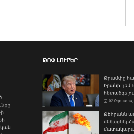
ԹՈՓ ԼՈՒՐԵՐ
Թրամփը հա
Իրանի դեմ
հետաձգելու
ծ
02 Օգոստոս, 
ւնքը
-ի
Թեհրանն առ
քի
մեծացնել 
ական
մատակարա