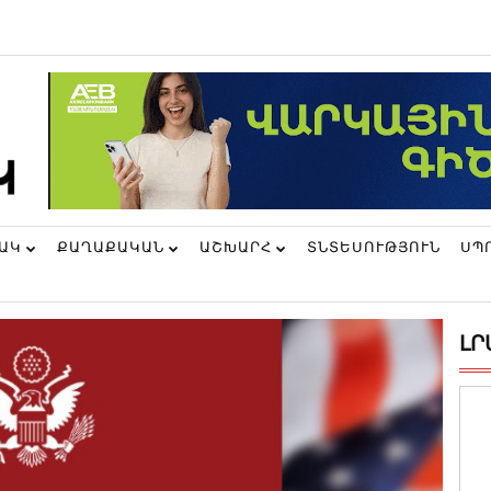
ՆԱԿ
ՔԱՂԱՔԱԿԱՆ
ԱՇԽԱՐՀ
ՏՆՏԵՍՈՒԹՅՈՒՆ
ՍՊ
ԼՐ