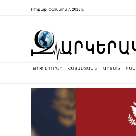
ՈՒրբաթ, Օգոստոս 7, 2026թ․
ԹՈՓ ԼՈՒՐԵՐ
ՀԱՅԱՍՏԱՆ
ԱՐՑԱԽ
ԲԱ