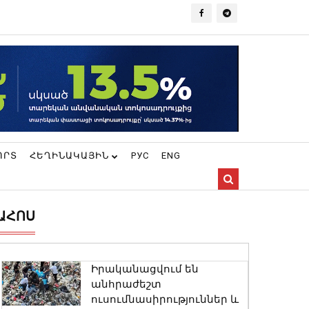
ՈՐՏ
ՀԵՂԻՆԱԿԱՅԻՆ
РУС
ENG
ԱՀՈՍ
Իրականացվում են
անհրաժեշտ
ուսումնասիրություններ և