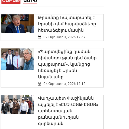
ՇԱԲԱԹ
ԱՄԻՍ
Երևանի Սիլիկյան
թաղամասի
հարևանությամբ գտնվող
Թրամփը հայտարարել է
աղբավայրում
Իրանի դեմ հարվածները
06 Օգոստոս, 2026 22:33
հետաձգելու մասին
02 Օգոստոս, 2026 17:57
Վթար Լոռու մարզում․
փրկարարները վարորդին
«Պարտվեցինք դաժան
դուրս են բերել
հիվանդության դեմ ծանր
արգելափակումից
պայքարում»․ կյանքից
06 Օգոստոս, 2026 22:09
հեռացել է Արսեն
Ասլանյանը
Փոփոխություններ են
04 Օգոստոս, 2026 19:12
կատարվել Երևանի
ավտոբուսային
Վարչապետ Փաշինյանն
երթուղիներում
այցելել է «ԷԼԵՎԵՅԹ ԷՅԱՅ»
06 Օգոստոս, 2026 21:47
արհեստական
բանականության
գործարան
ԱԳ փոխնախարարը