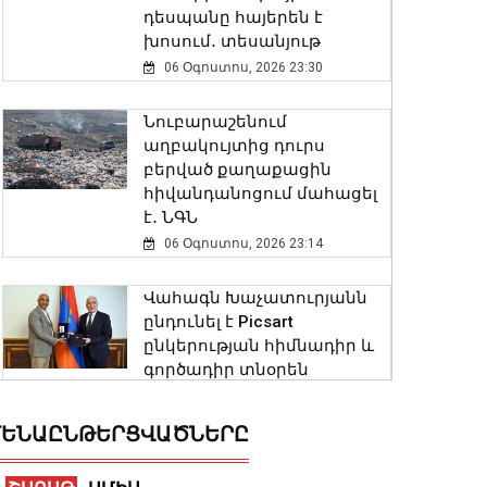
դեսպանը հայերեն է
խոսում․ տեսանյութ
06 Օգոստոս, 2026 23:30
Նուբարաշենում
աղբակույտից դուրս
բերված քաղաքացին
հիվանդանոցում մահացել
է․ ՆԳՆ
06 Օգոստոս, 2026 23:14
Վահագն Խաչատուրյանն
ընդունել է Picsart
ընկերության հիմնադիր և
գործադիր տնօրեն
Հովհաննես Ավոյանին
06 Օգոստոս, 2026 22:51
ԵՆԱԸՆԹԵՐՑՎԱԾՆԵՐԸ
Խոշոր հրդեհ է բռնկվել