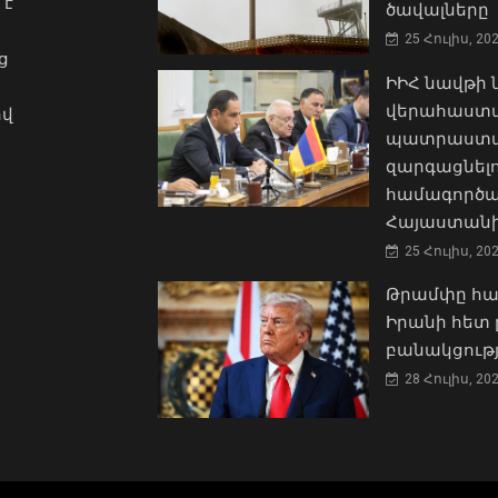
 է
ծավալները
25 Հուլիս, 20
ց
ԻԻՀ նավթի
վերահաստա
ով
պատրաստակ
զարգացնել
համագործա
Հայաստանի
25 Հուլիս, 20
Թրամփը հա
Իրանի հետ 
բանակցությ
28 Հուլիս, 20