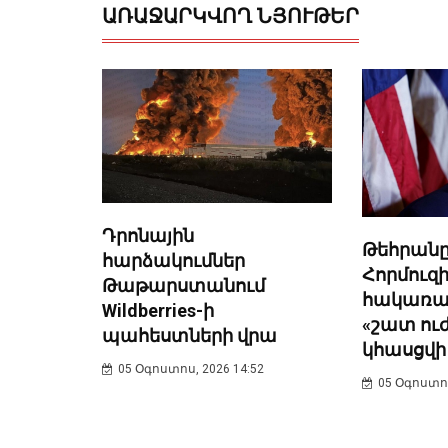
ԱՌԱՋԱՐԿՎՈՂ ՆՅՈՒԹԵՐ
Դրոնային
Թեհրանը
հարձակումներ
Հորմուզի
Թաթարստանում
հակառա
Wildberries-ի
«շատ ու
պահեստների վրա
կհասցվի
05 Օգոստոս, 2026 14:52
05 Օգոստոս