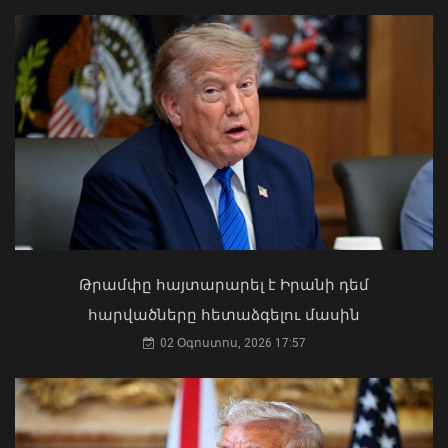
Սևանա լճի լողափերից մեկում
քաղաքացիները հեծանիվ-նավակով
հեռացել են ափից և չեն կարողացել
վերադառնալ․ օգնության են հասել
փրկարարները
09 Օգոստոս, 2026 12:14
Կաթողիկոսը պետք է օրենքի առաջ
կանգնի, եթե հանցանք է գործել, կամ
Թրամփը հայտարարել է Իրանի դեմ
արտաքին ազդեցության գործակալ
հարվածները հետաձգելու մասին
դարձել. աստվածաբան
02 Օգոստոս, 2026 17:57
07 Օգոստոս, 2026 17:03