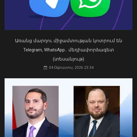
2026 թվականի հունիսն ու հուլիսը
Եվրոպայում դարձել են
դիտարկումների պատմության
ամենաշոգ ամիսները
09 Օգոստոս, 2026 11:40
Առանց մարդու միջամտության կոտրում են
Telegram, WhatsApp․ մեդիափորձագետ
(տեսանյութ)
04 Օգոստոս, 2026 23:34
Դուք 5 տարի ինձնից փախած եք ման
եկել. Կոնջորյանը՝ «Հայաստան»
դաշինքի պատգամավորներին
04 Օգոստոս, 2026 15:53
Վթարային ջրանջատում Երևանի