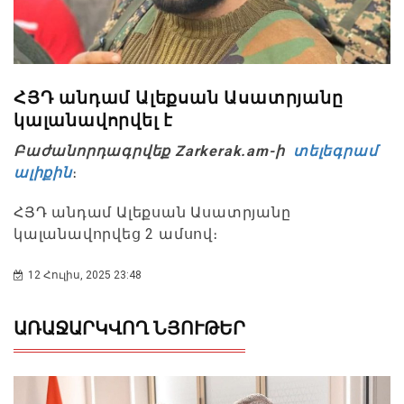
ՀՅԴ անդամ Ալեքսան Ասատրյանը
կալանավորվել է
Բաժանորդագրվեք Zarkerak.am-ի
տելեգրամ
ալիքին
։
ՀՅԴ անդամ Ալեքսան Ասատրյանը
կալանավորվեց 2 ամսով։
12 Հուլիս, 2025 23:48
ԱՌԱՋԱՐԿՎՈՂ ՆՅՈՒԹԵՐ