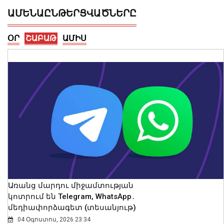
ԱՄԵՆԱԸՆԹԵՐՑՎԱԾՆԵՐԸ
ՕՐ
ՇԱԲԱԹ
ԱՄԻՍ
Հայաստանն ու Ադրբեջանը շարժվում
են դեպի մշտական խաղաղության
համաձայնագիր. Թուրքիայի ԱԳ
նախարար
09 Օգոստոս, 2026 12:46
Առանց մարդու միջամտության
կոտրում են Telegram, WhatsApp․
մեդիափորձագետ (տեսանյութ)
04 Օգոստոս, 2026 23:34