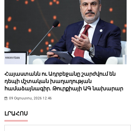
Հայաստանն ու Ադրբեջանը շարժվում են
դեպի մշտական խաղաղության
համաձայնագիր. Թուրքիայի ԱԳ նախարար
09 Օգոստոս, 2026 12:46
ԼՐԱՀՈՍ