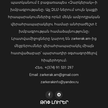
պատկանում է բացառապես «Զարկերակ»-ի
խմբագրությանը։ Այլ ԶԼՄ-ներում սույն կայքի
հրապարակումներից որևէ մեկն ամբողջական
վերահրապարակելու համար անհրաժեշտ է
Ավելացել են շինարարության ոլորտից
խմբագրության համաձայնությունը։
պետբյուջե վճարված հարկային
Լրատվամիջոցները կարող են zarkerak.am-ից
եկամուտները. Քաղաքաշինության
մեջբերումներ վերահրապարակել միայն
կոմիտեի նախագահի ուղերձը
հատվածաբար՝ պարտադիր օգտագործելով
09 Օգոստոս, 2026 12:20
հիպերհղում։
«Պարտվեցինք դաժան հիվանդության
Հեռ․ +(374) 91 531 297
դեմ ծանր պայքարում»․ կյանքից
Email: zarkerak.am@gmail.com
հեռացել է Արսեն Ասլանյանը
04 Օգոստոս, 2026 19:12
zarkerakinfo@yandex.ru
ԹՈՓ ԼՈՒՐԵՐ