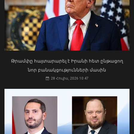
Դաշտավան գյուղում ծեծկռտուքի
մասնակիցները քարեր ու մահակներ
են կիրառել․ ՆԳՆ պարզաբանումը
09 Օգոստոս, 2026 13:36
Թրամփը հայտարարել է Իրանի հետ ընթացող
նոր բանակցությունների մասին
28 Հուլիս, 2026 10:47
Դուք 5 տարի ինձնից փախած եք ման
եկել. Կոնջորյանը՝ «Հայաստան»
դաշինքի պատգամավորներին
04 Օգոստոս, 2026 15:53
Հայաստանն ու Ադրբեջանը շարժվում
են դեպի մշտական խաղաղության