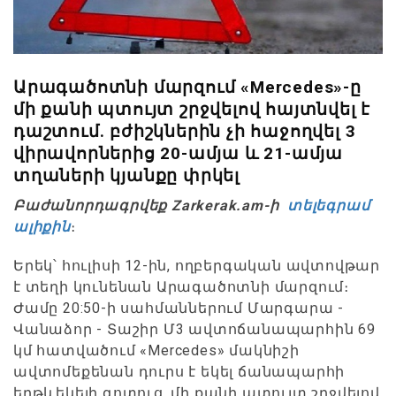
Արագածոտնի մարզում «Mercedes»-ը
մի քանի պտույտ շրջվելով հայտնվել է
դաշտում. բժիշկներին չի հաջողվել 3
վիրավորներից 20-ամյա և 21-ամյա
տղաների կյանքը փրկել
Բաժանորդագրվեք Zarkerak.am-ի
տելեգրամ
ալիքին
։
Երեկ՝ հուլիսի 12-ին, ողբերգական ավտովթար
է տեղի կունենան Արագածոտնի մարզում։
Ժամը 20:50-ի սահմաններում Մարգարա -
Վանաձոր - Տաշիր Մ3 ավտոճանապարհին 69
կմ հատվածում «Mercedes» մակնիշի
ավտոմեքենան դուրս է եկել ճանապարհի
երթևեկելի գոտուց, մի քանի պտույտ շրջվելով