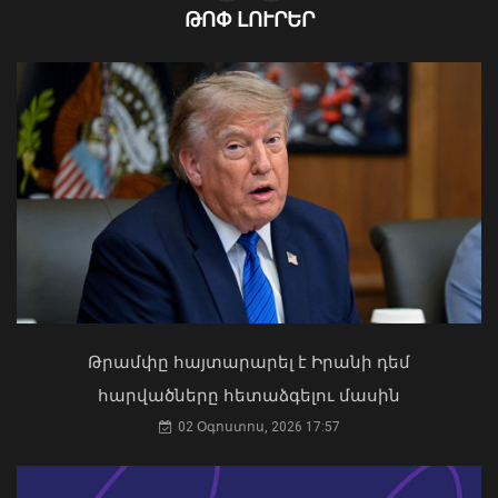
ԹՈՓ ԼՈՒՐԵՐ
Սուրբ Աննա եկեղեցում մասնակցել եմ
սուրբ և անմահ պատարագի․
Փաշինյան
09 Օգոստոս, 2026 14:13
Կաթողիկոսը պետք է օրենքի առաջ
կանգնի, եթե հանցանք է գործել, կամ
Թրամփը հայտարարել է Իրանի դեմ
արտաքին ազդեցության գործակալ
հարվածները հետաձգելու մասին
դարձել. աստվածաբան
02 Օգոստոս, 2026 17:57
07 Օգոստոս, 2026 17:03
ՀՀ-ի և Ղազախստանի