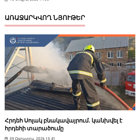
ԱՌԱՋԱՐԿՎՈՂ ՆՅՈՒԹԵՐ
Հրդեհ Սոլակ բնակավայրում․ կանխվել է
հրդեհի տարածումը
09 Օգոստոս, 2026 15:41