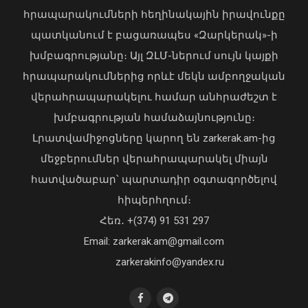
հրապարակումների հեղինակային իրավունքը
պատկանում է բացառապես «Զարկերակ»-ի
խմբագրությանը։ Այլ ԶԼՄ-ներում սույն կայքի
ՀՀ ԶՈւ ՀՕՊ ստորաբաժանումները
հրապարակումներից որևէ մեկն ամբողջական
պարապմունքներ են անցկացնում
վերահրապարակելու համար անհրաժեշտ է
նորագույն «Կարիճ» և «Լուսան»
խմբագրության համաձայնությունը։
զենիթային հրթիռային համալիրներով
Լրատվամիջոցները կարող են zarkerak.am-ից
09 Օգոստոս, 2026 14:26
մեջբերումներ վերահրապարակել միայն
հատվածաբար՝ պարտադիր օգտագործելով
հիպերհղում։
«Պարտվեցինք դաժան հիվանդության
Հեռ․ +(374) 91 531 297
դեմ ծանր պայքարում»․ կյանքից
Email: zarkerak.am@gmail.com
հեռացել է Արսեն Ասլանյանը
04 Օգոստոս, 2026 19:12
zarkerakinfo@yandex.ru