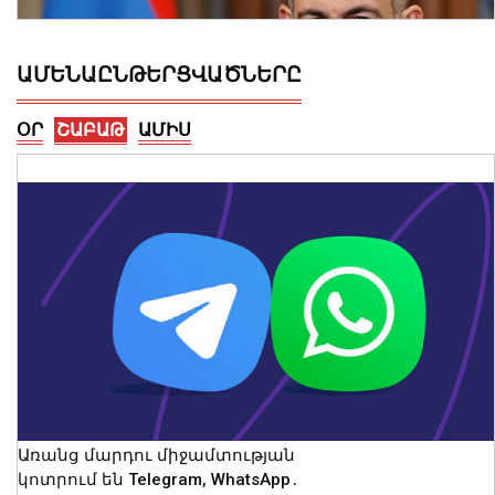
ԱՄԵՆԱԸՆԹԵՐՑՎԱԾՆԵՐԸ
ՕՐ
ՇԱԲԱԹ
ԱՄԻՍ
ՀՀ-ն պատրաստակամ է խորացնելու
Սինգապուրի հետ
համագործակցությունը երկուստեք
հետաքրքրություն ներկայացնող
ոլորտներում. վարչապետ
09 Օգոստոս, 2026 15:13
Առանց մարդու միջամտության
կոտրում են Telegram, WhatsApp․