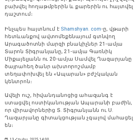
բախվել հողաթմբերին և քարերին ու հայտվել
դաշտում։
Ինչպես հայտնում է
Shamshyan. com
-ը, վթարի
հետևանքով ավտոմեքենայում գտնվող
Արագածոտնի մարզի բնակիչներ 21-ամյա
Տարոն Տիգրանյանը, 21-ամյա Գառնիկ
Միքայելյանն ու 20-ամյա Սամվել Ղազարյանը
ծայրահեղ ծանր ախտորոշմամբ
տեղափոխվել են «Ապարան» բժշկական
կենտրոն։
Ավելի ուշ, հիվանդանոցից ահազանգ է
ստացվել ոստիկանության Ապարանի բաժին,
որ վիրավորներից Տ. Տիգրանյանն ու Ս.
Ղազարյանը գիտակցության չգալով մահացել
են։
13 Հուլիս, 2025 14:00