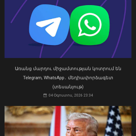
փոխվարչապետները քննարկել են
երկու երկրների
համագործակցության հեռանկարները
թվայնացման և արհեստական
բանականության ուղղություններով
09 Օգոստոս, 2026 13:43
Առանց մարդու միջամտության կոտրում են
Telegram, WhatsApp․ մեդիափորձագետ
«Ուժեղ Հայաստան»-ը դեմ է
(տեսանյութ)
քվեարկելու ԱԺ նախագահի
04 Օգոստոս, 2026 23:34
պաշտոնում Ռուբեն Ռուբինյանի
թեկնածությանը
03 Օգոստոս, 2026 13:13