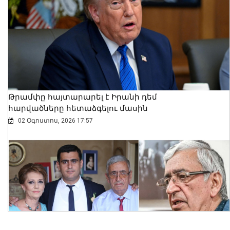
Ալեքսանդրա Քոուլը շարունակում է
բացահայտել Հայաստանը․ Մեծ
Բրիտանիայի դեսպանը հայերեն է
խոսում․ տեսանյութ
06 Օգոստոս, 2026 23:30
Թրամփը հայտարարել է Իրանի դեմ
հարվածները հետաձգելու մասին
02 Օգոստոս, 2026 17:57