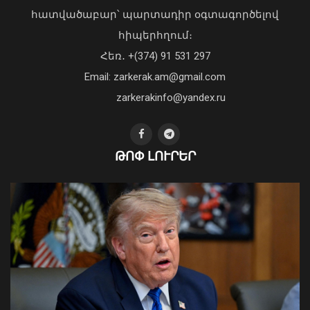
Picsart ընկերության հիմնադիր և
հատվածաբար՝ պարտադիր օգտագործելով
գործադիր տնօրեն Հովհաննես
հիպերհղում։
Ավոյանին
Վարչապետ Փաշինյանն այցելել է
Հեռ․ +(374) 91 531 297
06 Օգոստոս, 2026 22:51
«ԷԼԵՎԵՅԹ ԷՅԱՅ» արհեստական
բանականության գործարան
Email: zarkerak.am@gmail.com
01 Օգոստոս, 2026 14:39
zarkerakinfo@yandex.ru
ԹՈՓ ԼՈՒՐԵՐ