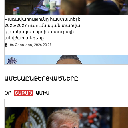
Կառավարությունը հաստատել է
2026/2027 ուսումնական տարվա
կլինիկական օրդինատուրայի
անվճար տեղերը
06 Օգոստոս, 2026 23:38
ԱՄԵՆԱԸՆԹԵՐՑՎԱԾՆԵՐԸ
ՕՐ
ՇԱԲԱԹ
ԱՄԻՍ