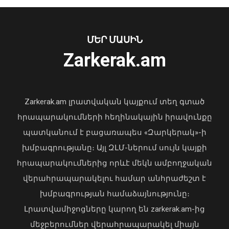
Նուբարաշենում աղբակույտից դուրս
բերված քաղաքացին հիվանդանոցում
մահացել է․ ՆԳՆ
ՄԵՐ ՄԱՍԻՆ
06 Օգոստոս, 2026 23:14
Zarkerak.am
«Պարտվեցինք դաժան հիվանդության
դեմ ծանր պայքարում»․ կյանքից
հեռացել է Արսեն Ասլանյանը
Zarkerak.am լրատվական կայքում տեղ գտած
04 Օգոստոս, 2026 19:12
հրապարակումների հեղինակային իրավունքը
պատկանում է բացառապես «Զարկերակ»-ի
խմբագրությանը։ Այլ ԶԼՄ-ներում սույն կայքի
հրապարակումներից որևէ մեկն ամբողջական
վերահրապարակելու համար անհրաժեշտ է
խմբագրության համաձայնությունը։
Լրատվամիջոցները կարող են zarkerak.am-ից
Վահագն Խաչատուրյանն ընդունել է
մեջբերումներ վերահրապարակել միայն