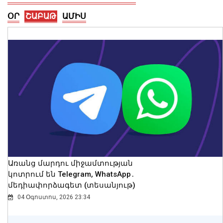
ՕՐ
ՇԱԲԱԹ
ԱՄԻՍ
Իշխող խմբակցությունից 13
պատգամավոր ընտրելու է Արամ
Վարդևանյանին. Արուսյակ
Մանավազյան
10 Օգոստոս, 2026 11:55
Առանց մարդու միջամտության
կոտրում են Telegram, WhatsApp․
մեդիափորձագետ (տեսանյութ)
04 Օգոստոս, 2026 23:34