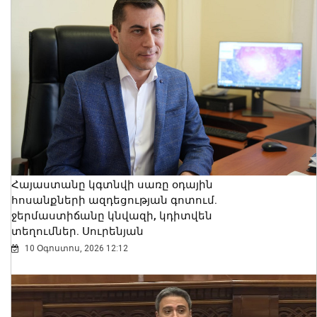
Հայաստանը կգտնվի սառը օդային
հոսանքների ազդեցության գոտում.
ջերմաստիճանը կնվազի, կդիտվեն
տեղումներ. Սուրենյան
10 Օգոստոս, 2026 12:12