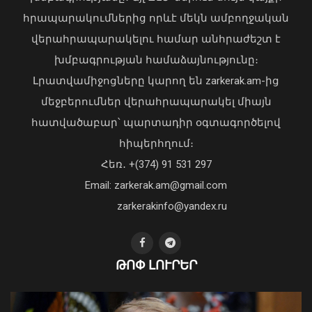
Փրկարարները հայտնաբերել են
հրապարակումներից որևէ մեկն ամբողջական
մոլորված քաղաքացիներին
վերահրապարակելու համար անհրաժեշտ է
10 Օգոստոս, 2026 11:30
խմբագրության համաձայնությունը։
Լրատվամիջոցները կարող են zarkerak.am-ից
մեջբերումներ վերահրապարակել միայն
հատվածաբար՝ պարտադիր օգտագործելով
հիպերհղում։
«Պարտվեցինք դաժան հիվանդության
Հեռ․ +(374) 91 531 297
դեմ ծանր պայքարում»․ կյանքից
Email: zarkerak.am@gmail.com
հեռացել է Արսեն Ասլանյանը
04 Օգոստոս, 2026 19:12
zarkerakinfo@yandex.ru
10.9 մլն եվրո հափշտակած հանցավոր
ԹՈՓ ԼՈՒՐԵՐ
խմբի անդամներից մեկը 11 տարի
անց հայտնաբերվել է․ ՔԿ
10 Օգոստոս, 2026 11:24