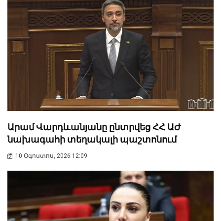
Արամ Վարդևանյանը ընտրվեց ՀՀ ԱԺ
նախագահի տեղակալի պաշտոնում
10 Օգոստոս, 2026 12:09