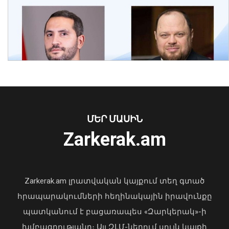
Ուժեղ հրդեհ Բաքվի նավթային
տերմինալում
10 Օգոստոս, 2026 11:42
ՄԵՐ ՄԱՍԻՆ
Ուկրաինայի Գերագույն Ռադայի
Zarkerak.am
նախագահը շնորհավորել է ՀՀ ԱԺ
նախագահին
04 Օգոստոս, 2026 17:41
Zarkerak.am լրատվական կայքում տեղ գտած
հրապարակումների հեղինակային իրավունքը
պատկանում է բացառապես «Զարկերակ»-ի
խմբագրությանը։ Այլ ԶԼՄ-ներում սույն կայքի