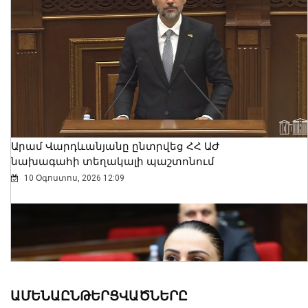
Արամ Վարդևանյանը ընտրվեց ՀՀ ԱԺ
նախագահի տեղակալի պաշտոնում
10 Օգոստոս, 2026 12:09
ԱՄԵՆԱԸՆԹԵՐՑՎԱԾՆԵՐԸ