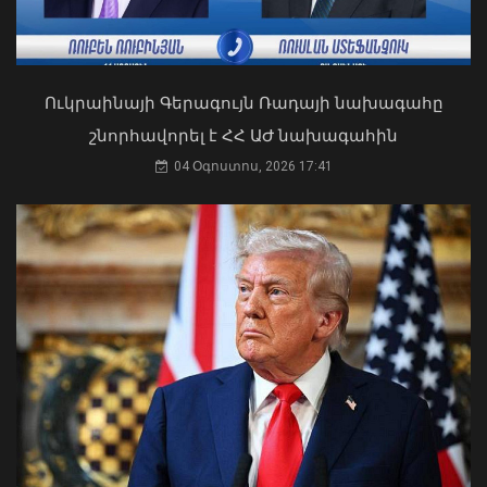
Ուկրաինայի Գերագույն Ռադայի նախագահը
շնորհավորել է ՀՀ ԱԺ նախագահին
Դուք 5 տարի ինձնից փախած եք ման
եկել. Կոնջորյանը՝ «Հայաստան»
04 Օգոստոս, 2026 17:41
դաշինքի պատգամավորներին
Պարոն Ղազինյանի հայտարարագիրը
04 Օգոստոս, 2026 15:53
տեսե՞լ եք, եթե ինձ տաք, խոստանում
եմ՝ 5 տարի ոչ մի բան չեմ ստանա.
Սիսակ Գաբրիելյան
10 Օգոստոս, 2026 11:05