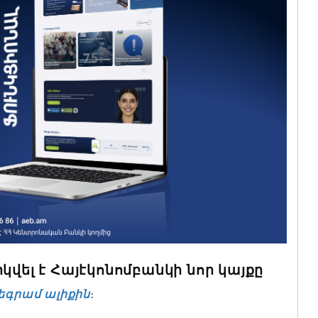
կվել է Հայէկոնոմբանկի նոր կայքը
եգրամ ալիքին
։