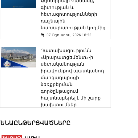
Ավստրիայի Կանանց,
գիտության և
հետազոտությունների
դաշնային
նախարարության կողմից
07 Օգոստոս, 2026 18:23
Դատախազությունն
«Արարատցեմենտ»-ի
սեփականության
իրավունքով պատկանող
մարզադպրոցի
ձեռքբերման
գործընթացում
հայտնաբերել է մի շարք
խախտումներ
07 Օգոստոս, 2026 18:06
ԵՆԱԸՆԹԵՐՑՎԱԾՆԵՐԸ
Թուրքիան, Սաուդյան
Արաբիան և Պակիստանը