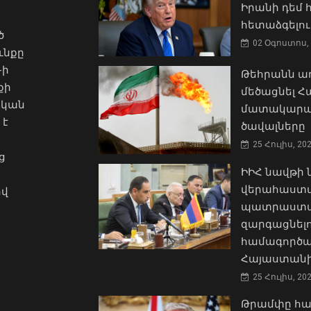
Իրանի դեմ
հետաձգելու
ծ
02 Օգոստոս, 
ւնքը
-ի
Թեհրանն առ
քի
մեծացնել 
ական
մատակարա
 է
ծավալները
25 Հուլիս, 20
ց
ԻԻՀ նավթի
վերահաստա
ով
պատրաստակ
զարգացնել
համագործա
Հայաստանի
25 Հուլիս, 20
Թրամփը հա