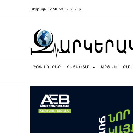
ՈՒրբաթ, Օգոստոս 7, 2026թ․
ԹՈՓ ԼՈՒՐԵՐ
ՀԱՅԱՍՏԱՆ
ԱՐՑԱԽ
ԲԱ