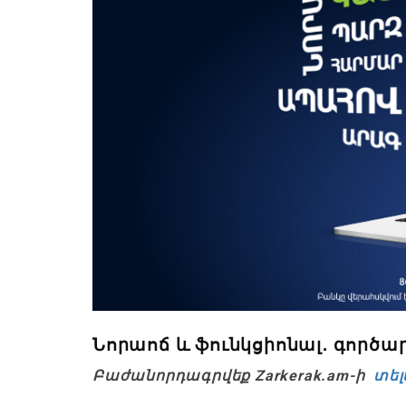
Նորաոճ և ֆունկցիոնալ․ գործար
Բաժանորդագրվեք Zarkerak.am-ի
տել