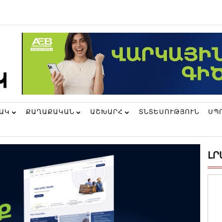
ՆԱԿ
ՔԱՂԱՔԱԿԱՆ
ԱՇԽԱՐՀ
ՏՆՏԵՍՈՒԹՅՈՒՆ
ՍՊ
ԼՐ