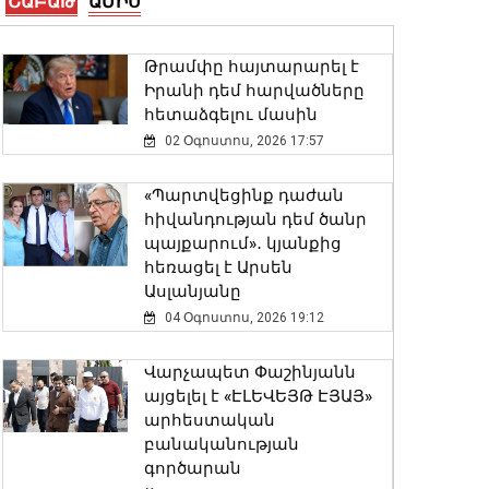
ՇԱԲԱԹ
ԱՄԻՍ
ստորագրել են եռակողմ
պաշտպանական
պայմանագիր
Թրամփը հայտարարել է
07 Օգոստոս, 2026 17:57
Իրանի դեմ հարվածները
հետաձգելու մասին
Համայնքներում
02 Օգոստոս, 2026 17:57
կիրականացվեն հունական
ժողովրդական պարերի
«Պարտվեցինք դաժան
ուսուցման ծրագրեր
հիվանդության դեմ ծանր
07 Օգոստոս, 2026 17:50
պայքարում»․ կյանքից
հեռացել է Արսեն
Ասլանյանը
Ժաննա Անդրեասյանն
ընդունել է աշխարհի Մ17
04 Օգոստոս, 2026 19:12
առաջնությունում
հաջողությամբ հանդես
Վարչապետ Փաշինյանն
եկած հայ պատանի
այցելել է «ԷԼԵՎԵՅԹ ԷՅԱՅ»
ըմբիշներին
արհեստական
07 Օգոստոս, 2026 17:30
բանականության
գործարան