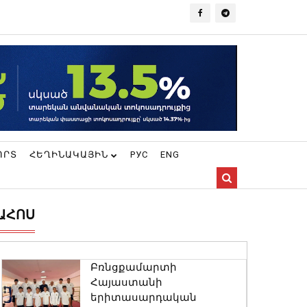
ՈՐՏ
ՀԵՂԻՆԱԿԱՅԻՆ
РУС
ENG
ԱՀՈՍ
Բռնցքամարտի
Հայաստանի
երիտասարդական