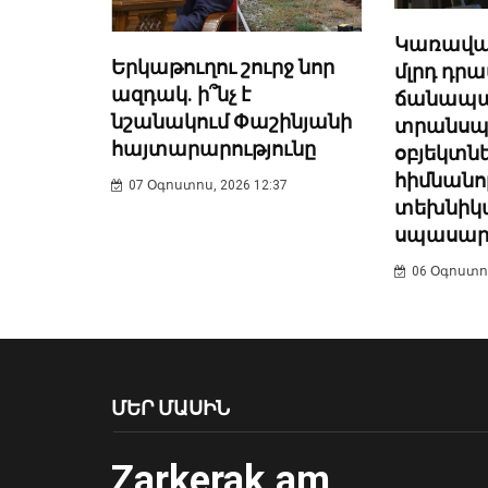
Կառավար
Երկաթուղու շուրջ նոր
մլրդ դր
ազդակ. ի՞նչ է
ճանապա
նշանակում Փաշինյանի
տրանսպ
հայտարարությունը
օբյեկտն
հիմնանո
07 Օգոստոս, 2026 12:37
տեխնիկ
սպասար
06 Օգոստոս
ՄԵՐ ՄԱՍԻՆ
Zarkerak.am