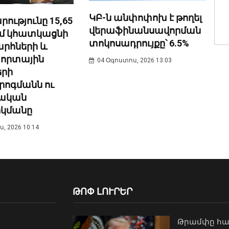
ԿԲ-ն անփոփոխ է թողել
ությունը 15,65
վերաֆինանսավորման
ամ կհատկացնի
տոկոսադրույքը՝ 6.5%
րհների և
որտային
04 Օգոստոս, 2026 13:03
երի
րոգմանն ու
ական
կմանը
, 2026 10:14
ԹՈՓ ԼՈՒՐԵՐ
Թրամփը հա