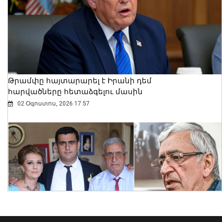
Ալեքսանդրա Քոուլը շարունակում է
բացահայտել Հայաստանը․ Մեծ
Բրիտանիայի դեսպանը հայերեն է
խոսում․ տեսանյութ
06 Օգոստոս, 2026 23:30
Թրամփը հայտարարել է Իրանի դեմ
հարվածները հետաձգելու մասին
02 Օգոստոս, 2026 17:57
Նուբարաշենում աղբակույտից դուրս