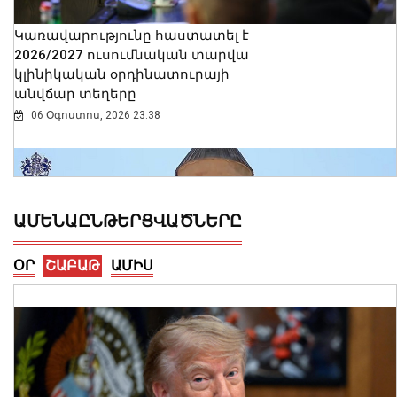
Կառավարությունը հաստատել է
2026/2027 ուսումնական տարվա
կլինիկական օրդինատուրայի
անվճար տեղերը
06 Օգոստոս, 2026 23:38
ԱՄԵՆԱԸՆԹԵՐՑՎԱԾՆԵՐԸ
ՕՐ
ՇԱԲԱԹ
ԱՄԻՍ