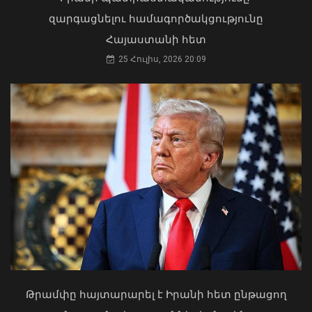
զարգացնելու համագործակցությունը
Հայաստանի հետ
25 Հուլիս, 2026 20:09
Դուք 5 տարի ինձնից փախած եք ման
եկել. Կոնջորյանը՝ «Հայաստան»
դաշինքի պատգամավորներին
ԱԳ փոխնախարարը Նայրոբիում
04 Օգոստոս, 2026 15:53
ներկայացրել է COP17-ի
կազմակերպման Հայաստանի
Թրամփը հայտարարել է Իրանի հետ ընթացող
առաջնահերթությունները