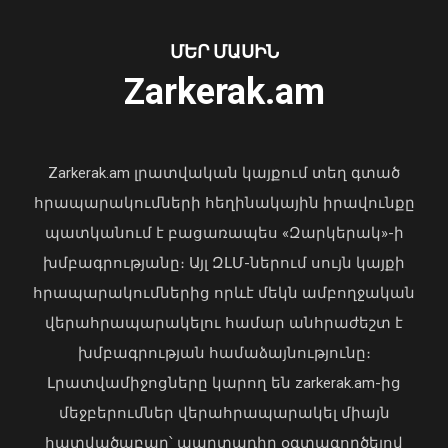
բերված քաղաքացին հիվանդանոցում
մահացել է․ ՆԳՆ
ՄԵՐ ՄԱՍԻՆ
06 Օգոստոս, 2026 23:14
Zarkerak.am
«Պարտվեցինք դաժան հիվանդության
դեմ ծանր պայքարում»․ կյանքից
հեռացել է Արսեն Ասլանյանը
Zarkerak.am լրատվական կայքում տեղ գտած
04 Օգոստոս, 2026 19:12
հրապարակումների հեղինակային իրավունքը
պատկանում է բացառապես «Զարկերակ»-ի
խմբագրությանը։ Այլ ԶԼՄ-ներում սույն կայքի
հրապարակումներից որևէ մեկն ամբողջական
վերահրապարակելու համար անհրաժեշտ է
խմբագրության համաձայնությունը։
Լրատվամիջոցները կարող են zarkerak.am-ից
Վահագն Խաչատուրյանն ընդունել է
մեջբերումներ վերահրապարակել միայն
Picsart ընկերության հիմնադիր և
հատվածաբար՝ պարտադիր օգտագործելով