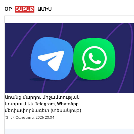
ՕՐ
ՇԱԲԱԹ
ԱՄԻՍ
Հայաստանն ու Ադրբեջանը շարժվում
են դեպի մշտական խաղաղության
համաձայնագիր. Թուրքիայի ԱԳ
նախարար
09 Օգոստոս, 2026 12:46
Առանց մարդու միջամտության
կոտրում են Telegram, WhatsApp․
մեդիափորձագետ (տեսանյութ)
04 Օգոստոս, 2026 23:34