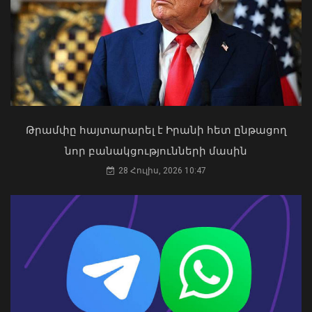
Վթարային ջրանջատում Երևանի
Կենտրոն վարչական շրջանում
09 Օգոստոս, 2026 11:43
Թրամփը հայտարարել է Իրանի հետ ընթացող
«Ուժեղ Հայաստան»-ը դեմ է
նոր բանակցությունների մասին
քվեարկելու ԱԺ նախագահի
պաշտոնում Ռուբեն Ռուբինյանի
28 Հուլիս, 2026 10:47
թեկնածությանը
03 Օգոստոս, 2026 13:13
2026 թվականի հունիսն ու հուլիսը