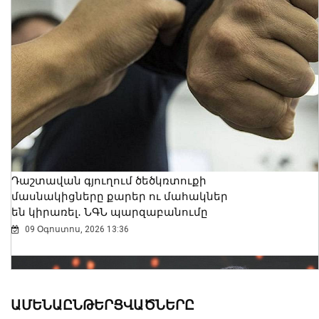
Դաշտավան գյուղում ծեծկռտուքի
մասնակիցները քարեր ու մահակներ
են կիրառել․ ՆԳՆ պարզաբանումը
09 Օգոստոս, 2026 13:36
ԱՄԵՆԱԸՆԹԵՐՑՎԱԾՆԵՐԸ