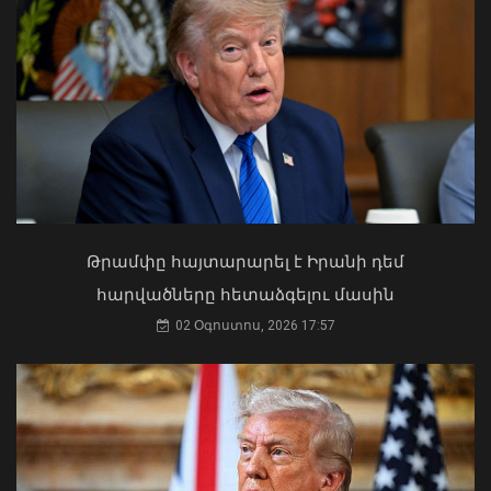
Սևանա լճի լողափերից մեկում
քաղաքացիները հեծանիվ-նավակով
հեռացել են ափից և չեն կարողացել
վերադառնալ․ օգնության են հասել
փրկարարները
09 Օգոստոս, 2026 12:14
Կաթողիկոսը պետք է օրենքի առաջ
կանգնի, եթե հանցանք է գործել, կամ
Թրամփը հայտարարել է Իրանի դեմ
արտաքին ազդեցության գործակալ
հարվածները հետաձգելու մասին
դարձել. աստվածաբան
02 Օգոստոս, 2026 17:57
07 Օգոստոս, 2026 17:03