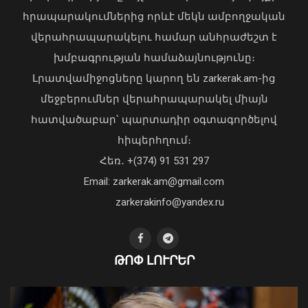
հրապարակումներից որևէ մեկն ամբողջական
վերահրապարակելու համար անհրաժեշտ է
Ավելացել են շինարարության ոլորտից
խմբագրության համաձայնությունը։
պետբյուջե վճարված հարկային
Լրատվամիջոցները կարող են zarkerak.am-ից
եկամուտները. Քաղաքաշինության
մեջբերումներ վերահրապարակել միայն
կոմիտեի նախագահի ուղերձը
հատվածաբար՝ պարտադիր օգտագործելով
09 Օգոստոս, 2026 12:20
հիպերհղում։
«Պարտվեցինք դաժան հիվանդության
Հեռ․ +(374) 91 531 297
դեմ ծանր պայքարում»․ կյանքից
Email: zarkerak.am@gmail.com
հեռացել է Արսեն Ասլանյանը
04 Օգոստոս, 2026 19:12
zarkerakinfo@yandex.ru
ԹՈՓ ԼՈՒՐԵՐ