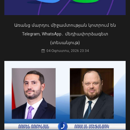
Եվրոպայում դարձել են
դիտարկումների պատմության
ամենաշոգ ամիսները
09 Օգոստոս, 2026 11:40
Առանց մարդու միջամտության կոտրում են
Telegram, WhatsApp․ մեդիափորձագետ
(տեսանյութ)
04 Օգոստոս, 2026 23:34
Դուք 5 տարի ինձնից փախած եք ման
եկել. Կոնջորյանը՝ «Հայաստան»
դաշինքի պատգամավորներին
04 Օգոստոս, 2026 15:53
Վթարային ջրանջատում Երևանի
Մալաթիա-Սեբաստիա վարչական
շրջանում