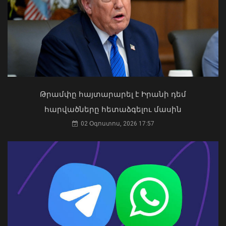
Ապօրինի ներգաղթյալների պահման
հարց Հայաստանի հետ չի քննարկվել.
ԱԳՆ խոսնակ
04 Օգոստոս, 2026 14:49
Թրամփը հայտարարել է Իրանի դեմ
հարվածները հետաձգելու մասին
Թուրքիայում երկրաշարժ է տեղի
02 Օգոստոս, 2026 17:57
ունեցել
09 Օգոստոս, 2026 21:08