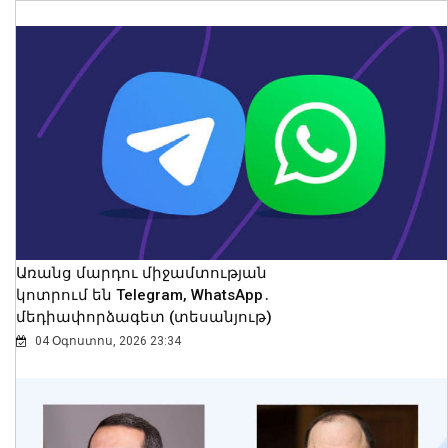
Կոտայքի մարզում Toyota-ն շրջվել է
երթևեկելի գոտում․ տուժել են կինը և
երկու անչափահաս երեխաները
09 Օգոստոս, 2026 23:02
Առանց մարդու միջամտության
կոտրում են Telegram, WhatsApp․
մեդիափորձագետ (տեսանյութ)
04 Օգոստոս, 2026 23:34