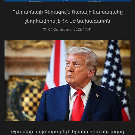
Ուկրաինայի Գերագույն Ռադայի նախագահը
շնորհավորել է ՀՀ ԱԺ նախագահին
Դուք 5 տարի ինձնից փախած եք ման
եկել. Կոնջորյանը՝ «Հայաստան»
Իրանի գերագույն և հոգևոր
04 Օգոստոս, 2026 17:41
դաշինքի պատգամավորներին
առաջնորդն ու երկրի նախագահը
հանդիպել են
04 Օգոստոս, 2026 15:53
09 Օգոստոս, 2026 20:21
Թրամփը հայտարարել է Իրանի հետ ընթացող