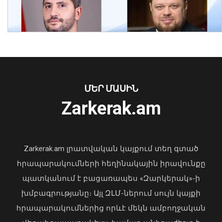
Երաշտի պատճառով Գերմանիայի
գետերում ջրի մակերես են դուրս եկել
XVIII դարի երաշտային տարիների
նշումներով «քաղցի քարերը»
09 Օգոստոս, 2026 22:32
ՄԵՐ ՄԱՍԻՆ
Ուկրաինայի Գերագույն Ռադայի
Zarkerak.am
նախագահը շնորհավորել է ՀՀ ԱԺ
նախագահին
04 Օգոստոս, 2026 17:41
Zarkerak.am լրատվական կայքում տեղ գտած
հրապարակումների հեղինակային իրավունքը
պատկանում է բացառապես «Զարկերակ»-ի
խմբագրությանը։ Այլ ԶԼՄ-ներում սույն կայքի
հրապարակումներից որևէ մեկն ամբողջական