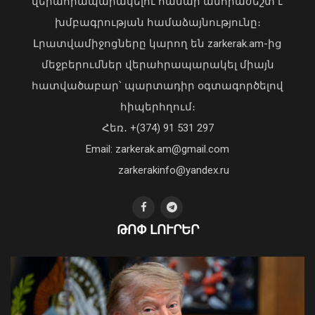
վերահրապարակելու համար անհրաժեշտ է
Ավտովթար՝ Երևանում․ 4
խմբագրության համաձայնությունը։
տուժածներից 3-ը անչափահասներ են
Լրատվամիջոցները կարող են zarkerak.am-ից
09 Օգոստոս, 2026 21:53
մեջբերումներ վերահրապարակել միայն
հատվածաբար՝ պարտադիր օգտագործելով
հիպերհղում։
«Պարտվեցինք դաժան հիվանդության
Հեռ․ +(374) 91 531 297
դեմ ծանր պայքարում»․ կյանքից
Email: zarkerak.am@gmail.com
հեռացել է Արսեն Ասլանյանը
04 Օգոստոս, 2026 19:12
zarkerakinfo@yandex.ru
ԹՈՓ ԼՈՒՐԵՐ
Ֆլիկը՝ «Բարսելոնա»-ի նորամուտի
խաղերի, Արաուխոյի հեռանալու և
Ռաֆինյայի դերի մասին
09 Օգոստոս, 2026 21:25