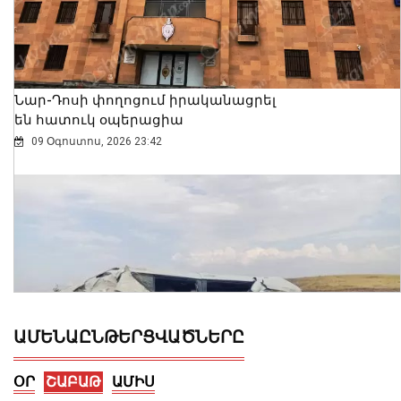
Նար-Դոսի փողոցում իրականացրել
են հատուկ օպերացիա
09 Օգոստոս, 2026 23:42
ԱՄԵՆԱԸՆԹԵՐՑՎԱԾՆԵՐԸ
ՕՐ
ՇԱԲԱԹ
ԱՄԻՍ