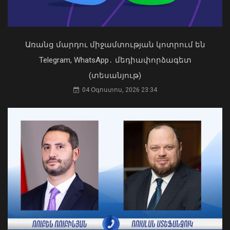
Առանց մարդու միջամտության կոտրում են
Կաթողիկոսը պետք է օրենքի առաջ
կանգնի, եթե հանցանք է գործել, կամ
Telegram, WhatsApp․ մեդիափորձագետ
արտաքին ազդեցության գործակալ
(տեսանյութ)
դարձել. աստվածաբան
Պատկերված անձը որոնվում է
04 Օգոստոս, 2026 23:34
07 Օգոստոս, 2026 17:03
նախաձեռնված քրեական վարույթի
շրջանակներում
09 Օգոստոս, 2026 20:48