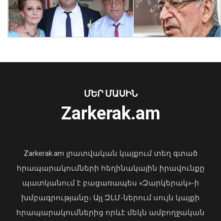
Բռնցքամարտի Հայաստանի
երիտասարդական հավաքականները
կմասնակցեն ԵԱ-ին
ՄԵՐ ՄԱՍԻՆ
07 Օգոստոս, 2026 19:27
Zarkerak.am
«Պարտվեցինք դաժան հիվանդության
դեմ ծանր պայքարում»․ կյանքից
հեռացել է Արսեն Ասլանյանը
Zarkerak.am լրատվական կայքում տեղ գտած
04 Օգոստոս, 2026 19:12
հրապարակումների հեղինակային իրավունքը
պատկանում է բացառապես «Զարկերակ»-ի
խմբագրությանը։ Այլ ԶԼՄ-ներում սույն կայքի
հրապարակումներից որևէ մեկն ամբողջական