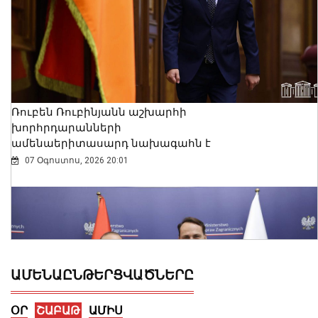
Ռուբեն Ռուբինյանն աշխարհի
խորհրդարանների
ամենաերիտասարդ նախագահն է
07 Օգոստոս, 2026 20:01
ԱՄԵՆԱԸՆԹԵՐՑՎԱԾՆԵՐԸ
ՕՐ
ՇԱԲԱԹ
ԱՄԻՍ