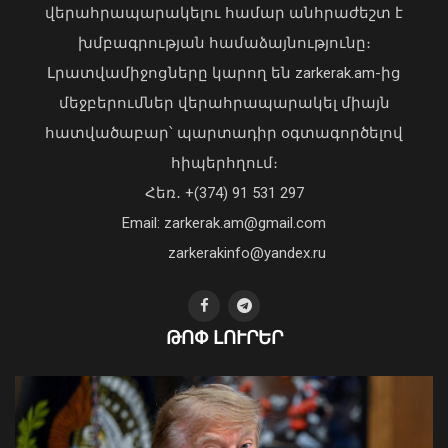
վերահրապարակելու համար անհրաժեշտ է
խմբագրության համաձայնությունը։
ԱԱԾ-ն 2026-ի առաջին կիսամյակում
Լրատվամիջոցները կարող են zarkerak.am-ից
նախաձեռնել է 573 քրեական վարույթ
մեջբերումներ վերահրապարակել միայն
07 Օգոստոս, 2026 19:09
հատվածաբար՝ պարտադիր օգտագործելով
հիպերհղում։
Վարչապետ Փաշինյանն այցելել է
Հեռ․ +(374) 91 531 297
«ԷԼԵՎԵՅԹ ԷՅԱՅ» արհեստական
բանականության գործարան
Email: zarkerak.am@gmail.com
01 Օգոստոս, 2026 14:39
zarkerakinfo@yandex.ru
ԹՈՓ ԼՈՒՐԵՐ