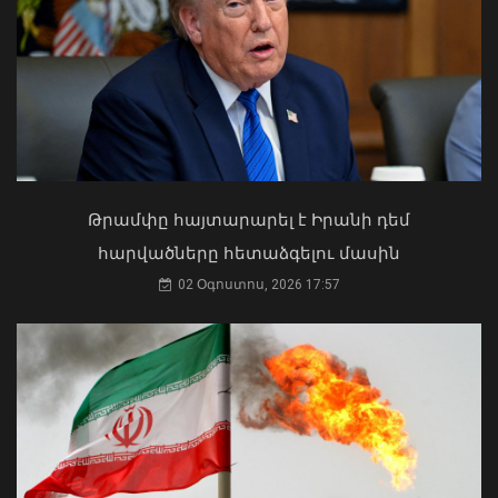
Թեկնածության քննարկմանը
ներկայանալը ոչ միայն իրավունք է,
այլև հարգանքի դրսևորում թե՛
խորհրդարանի, թե՛ գործընկերների
նկատմամբ․ Ազարյան
07 Օգոստոս, 2026 18:34
Ի՞նչ ուղերձ էր ոտքի չկանգնելը.
Աղաջանյանը` ընդդիմությանը
02 Օգոստոս, 2026 15:22
Թրամփը հայտարարել է Իրանի դեմ
հարվածները հետաձգելու մասին
02 Օգոստոս, 2026 17:57
Կրթաթոշակի մրցույթ՝ Ավստրիայի
Կանանց, գիտության և
հետազոտությունների դաշնային