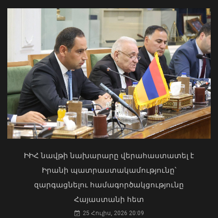
«Ուժեղ Հայաստան»-ը դեմ է
քվեարկելու ԱԺ նախագահի
պաշտոնում Ռուբեն Ռուբինյանի
Փոփոխություններ են կատարվել
թեկնածությանը
Երևանի ավտոբուսային
երթուղիներում
ԻԻՀ նավթի նախարարը վերահաստատել է
03 Օգոստոս, 2026 13:13
06 Օգոստոս, 2026 21:47
Իրանի պատրաստակամությունը՝
զարգացնելու համագործակցությունը
Հայաստանի հետ
25 Հուլիս, 2026 20:09