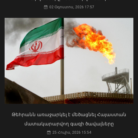
02 Օգոստոս, 2026 17:57
Մկրտության արարողությունից հետո
Արտաշատում 14 մարդ թունավորման
ախտանիշներով դիմել է ԲԿ. ՀՎԿԱԿ
Վթար Լոռու մարզում․ փրկարարները
02 Օգոստոս, 2026 15:06
վարորդին դուրս են բերել
արգելափակումից
Թեհրանն առաջարկել է մեծացնել Հայաստան
06 Օգոստոս, 2026 22:09
մատակարարվող գազի ծավալները
25 Հուլիս, 2026 15:54