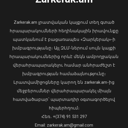
«Պարտվեցինք դաժան հիվանդության
դեմ ծանր պայքարում»․ կյանքից
հեռացել է Արսեն Ասլանյանը
Zarkerak.am լրատվական կայքում տեղ գտած
04 Օգոստոս, 2026 19:12
հրապարակումների հեղինակային իրավունքը
պատկանում է բացառապես «Զարկերակ»-ի
խմբագրությանը։ Այլ ԶԼՄ-ներում սույն կայքի
հրապարակումներից որևէ մեկն ամբողջական
վերահրապարակելու համար անհրաժեշտ է
խմբագրության համաձայնությունը։
Լրատվամիջոցները կարող են zarkerak.am-ից
Վահագն Խաչատուրյանն ընդունել է
մեջբերումներ վերահրապարակել միայն
Picsart ընկերության հիմնադիր և
հատվածաբար՝ պարտադիր օգտագործելով
գործադիր տնօրեն Հովհաննես
հիպերհղում։
Ավոյանին
Վարչապետ Փաշինյանն այցելել է
Հեռ․ +(374) 91 531 297
06 Օգոստոս, 2026 22:51
«ԷԼԵՎԵՅԹ ԷՅԱՅ» արհեստական
բանականության գործարան
Email: zarkerak.am@gmail.com