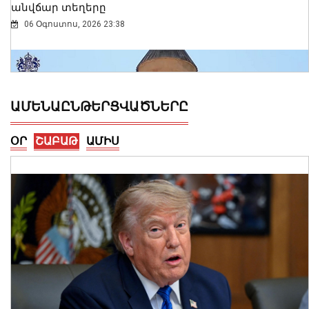
անվճար տեղերը
06 Օգոստոս, 2026 23:38
ԱՄԵՆԱԸՆԹԵՐՑՎԱԾՆԵՐԸ
ՕՐ
ՇԱԲԱԹ
ԱՄԻՍ
Ալեքսանդրա Քոուլը շարունակում է
բացահայտել Հայաստանը․ Մեծ
Բրիտանիայի դեսպանը հայերեն է
խոսում․ տեսանյութ