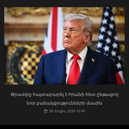
Դուք 5 տարի ինձնից փախած եք ման
եկել. Կոնջորյանը՝ «Հայաստան»
դաշինքի պատգամավորներին
ԱԳ փոխնախարարը Նայրոբիում
04 Օգոստոս, 2026 15:53
ներկայացրել է COP17-ի
կազմակերպման Հայաստանի
Թրամփը հայտարարել է Իրանի հետ ընթացող
առաջնահերթությունները
նոր բանակցությունների մասին
06 Օգոստոս, 2026 21:44
28 Հուլիս, 2026 10:47