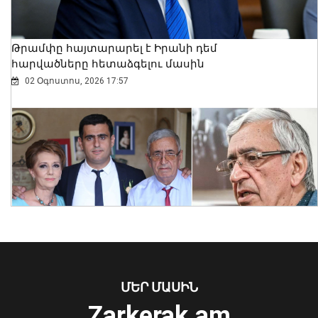
06 Օգոստոս, 2026 23:30
Թրամփը հայտարարել է Իրանի դեմ
հարվածները հետաձգելու մասին
02 Օգոստոս, 2026 17:57
Նուբարաշենում աղբակույտից դուրս
բերված քաղաքացին հիվանդանոցում
մահացել է․ ՆԳՆ
ՄԵՐ ՄԱՍԻՆ
06 Օգոստոս, 2026 23:14
Zarkerak.am