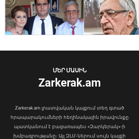
Կրթաթոշակի մրցույթ՝ Ավստրիայի
Կանանց, գիտության և
հետազոտությունների դաշնային
նախարարության կողմից
07 Օգոստոս, 2026 18:23
ՄԵՐ ՄԱՍԻՆ
Zarkerak.am
«Պարտվեցինք դաժան հիվանդության
դեմ ծանր պայքարում»․ կյանքից
հեռացել է Արսեն Ասլանյանը
Zarkerak.am լրատվական կայքում տեղ գտած
04 Օգոստոս, 2026 19:12
հրապարակումների հեղինակային իրավունքը
պատկանում է բացառապես «Զարկերակ»-ի
խմբագրությանը։ Այլ ԶԼՄ-ներում սույն կայքի