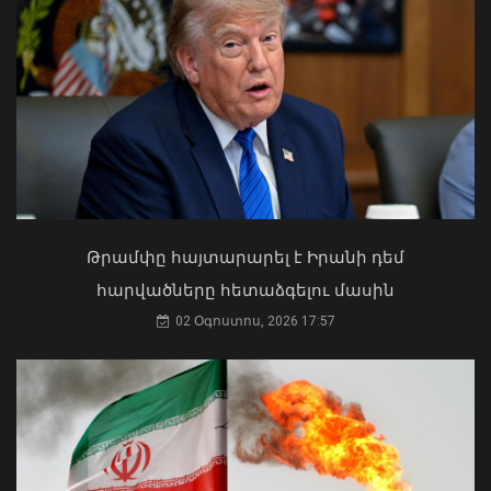
Թուրքիան, Սաուդյան Արաբիան և
Պակիստանը ստորագրել են եռակողմ
պաշտպանական պայմանագիր
07 Օգոստոս, 2026 17:57
Ի՞նչ ուղերձ էր ոտքի չկանգնելը.
Աղաջանյանը` ընդդիմությանը
02 Օգոստոս, 2026 15:22
Թրամփը հայտարարել է Իրանի դեմ
հարվածները հետաձգելու մասին
02 Օգոստոս, 2026 17:57