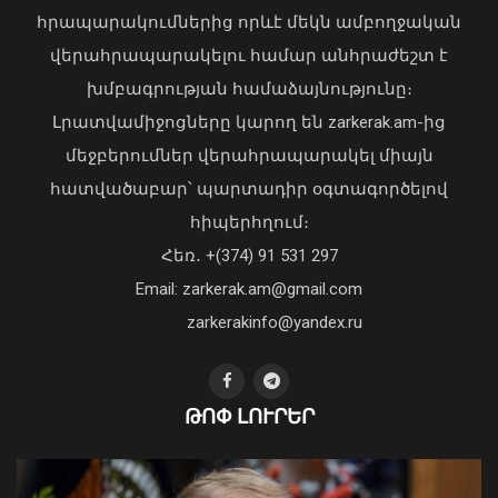
հրապարակումներից որևէ մեկն ամբողջական
վերահրապարակելու համար անհրաժեշտ է
Դատախազությունն
խմբագրության համաձայնությունը։
«Արարատցեմենտ»-ի
Լրատվամիջոցները կարող են zarkerak.am-ից
սեփականության իրավունքով
պատկանող մարզադպրոցի
մեջբերումներ վերահրապարակել միայն
ձեռքբերման գործընթացում
հատվածաբար՝ պարտադիր օգտագործելով
հայտնաբերել է մի շարք
հիպերհղում։
խախտումներ
Վարչապետ Փաշինյանն այցելել է
Հեռ․ +(374) 91 531 297
07 Օգոստոս, 2026 18:06
«ԷԼԵՎԵՅԹ ԷՅԱՅ» արհեստական
բանականության գործարան
Email: zarkerak.am@gmail.com
01 Օգոստոս, 2026 14:39
zarkerakinfo@yandex.ru
ԹՈՓ ԼՈՒՐԵՐ