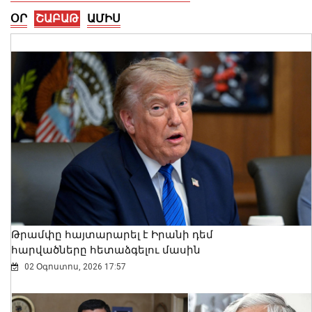
ՕՐ
ՇԱԲԱԹ
ԱՄԻՍ
Թեկնածության քննարկմանը
ներկայանալը ոչ միայն իրավունք է,
այլև հարգանքի դրսևորում թե՛
խորհրդարանի, թե՛ գործընկերների
նկատմամբ․ Ազարյան
07 Օգոստոս, 2026 18:34
Թրամփը հայտարարել է Իրանի դեմ
հարվածները հետաձգելու մասին
02 Օգոստոս, 2026 17:57