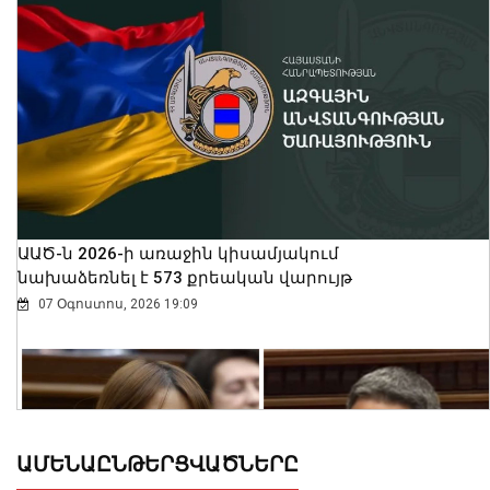
ԱԱԾ-ն 2026-ի առաջին կիսամյակում
նախաձեռնել է 573 քրեական վարույթ
07 Օգոստոս, 2026 19:09
ԱՄԵՆԱԸՆԹԵՐՑՎԱԾՆԵՐԸ