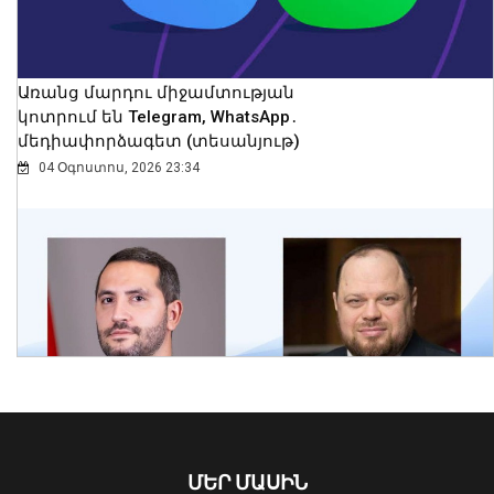
Առանց մարդու միջամտության
կոտրում են Telegram, WhatsApp․
մեդիափորձագետ (տեսանյութ)
04 Օգոստոս, 2026 23:34
Երաշտի պատճառով Գերմանիայի
գետերում ջրի մակերես են դուրս եկել
XVIII դարի երաշտային տարիների
նշումներով «քաղցի քարերը»
09 Օգոստոս, 2026 22:32
ՄԵՐ ՄԱՍԻՆ