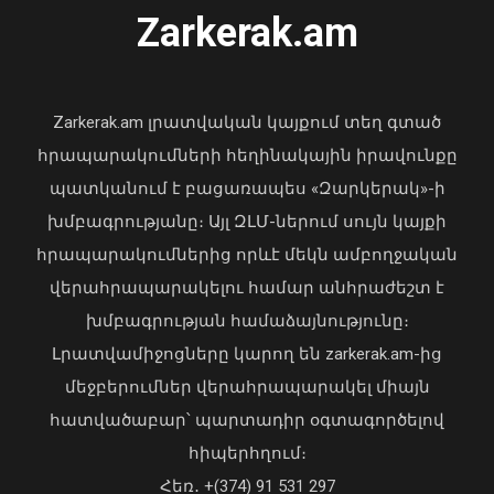
Ուկրաինայի Գերագույն Ռադայի
Zarkerak.am
նախագահը շնորհավորել է ՀՀ ԱԺ
նախագահին
04 Օգոստոս, 2026 17:41
Zarkerak.am լրատվական կայքում տեղ գտած
հրապարակումների հեղինակային իրավունքը
պատկանում է բացառապես «Զարկերակ»-ի
խմբագրությանը։ Այլ ԶԼՄ-ներում սույն կայքի
հրապարակումներից որևէ մեկն ամբողջական
վերահրապարակելու համար անհրաժեշտ է
Ավտովթար՝ Երևանում․ 4
խմբագրության համաձայնությունը։
տուժածներից 3-ը անչափահասներ են
Լրատվամիջոցները կարող են zarkerak.am-ից
09 Օգոստոս, 2026 21:53
մեջբերումներ վերահրապարակել միայն
հատվածաբար՝ պարտադիր օգտագործելով
հիպերհղում։
«Պարտվեցինք դաժան հիվանդության
Հեռ․ +(374) 91 531 297