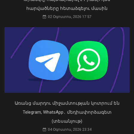
հարվածները հետաձգելու մասին
Թուրքիայում երկրաշարժ է տեղի
02 Օգոստոս, 2026 17:57
ունեցել
09 Օգոստոս, 2026 21:08
Առանց մարդու միջամտության կոտրում են
Կաթողիկոսը պետք է օրենքի առաջ
կանգնի, եթե հանցանք է գործել, կամ
Telegram, WhatsApp․ մեդիափորձագետ
արտաքին ազդեցության գործակալ
(տեսանյութ)
դարձել. աստվածաբան
Պատկերված անձը որոնվում է
04 Օգոստոս, 2026 23:34
07 Օգոստոս, 2026 17:03