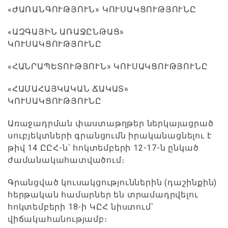
«ԺԱՌԱՆԳՈՒԹՅՈՒՆ» ԿՈՒՍԱԿՑՈՒԹՅՈՒՆԸ
«ԱԶԳԱՅԻՆ ԱՌԱՋԸՆԹԱՑ»
ԿՈՒՍԱԿՑՈՒԹՅՈՒՆԸ
«ՀԱՆՐԱՊԵՏՈՒԹՅՈՒՆ» ԿՈՒՍԱԿՑՈՒԹՅՈՒՆԸ
«ՀԱՄԱՀԱՅԿԱԿԱՆ ՃԱԿԱՏ»
ԿՈՒՍԱԿՑՈՒԹՅՈՒՆԸ
Առաջադրման փաստաթղթեր ներկայացրած
սուբյեկտների գրանցումն իրականացնելու է
թիվ 14 ԸԸՀ-ն՝ հոկտեմբերի 12-17-ն ընկած
ժամանակահատվածում։
Գրանցված կուսակցություններին (դաշինքին)
հերթական համարներ են տրամադրվելու
հոկտեմբերի 18-ի ԿԸՀ նիստում՝
վիճակահանությամբ։