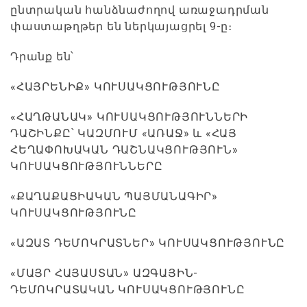
ընտրական հանձնաժողով առաջադրման
փաստաթղթեր են ներկայացրել 9-ը։
Դրանք են՝
«ՀԱՅՐԵՆԻՔ» ԿՈՒՍԱԿՑՈՒԹՅՈՒՆԸ
«ՀԱՂԹԱՆԱԿ» ԿՈՒՍԱԿՑՈՒԹՅՈՒՆՆԵՐԻ
ԴԱՇԻՆՔԸ՝ ԿԱԶՄՈՒՄ «ԱՌԱՋ» և «ՀԱՅ
ՀԵՂԱՓՈԽԱԿԱՆ ԴԱՇՆԱԿՑՈՒԹՅՈՒՆ»
ԿՈՒՍԱԿՑՈՒԹՅՈՒՆՆԵՐԸ
«ՔԱՂԱՔԱՑԻԱԿԱՆ ՊԱՅՄԱՆԱԳԻՐ»
ԿՈՒՍԱԿՑՈՒԹՅՈՒՆԸ
«ԱԶԱՏ ԴԵՄՈԿՐԱՏՆԵՐ» ԿՈՒՍԱԿՑՈՒԹՅՈՒՆԸ
«ՄԱՅՐ ՀԱՅԱՍՏԱՆ» ԱԶԳԱՅԻՆ-
ԴԵՄՈԿՐԱՏԱԿԱՆ ԿՈՒՍԱԿՑՈՒԹՅՈՒՆԸ