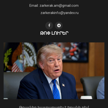
դեմ ծանր պայքարում»․ կյանքից
Email: zarkerak.am@gmail.com
հեռացել է Արսեն Ասլանյանը
04 Օգոստոս, 2026 19:12
zarkerakinfo@yandex.ru
ԹՈՓ ԼՈՒՐԵՐ
Ֆլիկը՝ «Բարսելոնա»-ի նորամուտի
խաղերի, Արաուխոյի հեռանալու և
Ռաֆինյայի դերի մասին
09 Օգոստոս, 2026 21:25
Ապօրինի ներգաղթյալների պահման
հարց Հայաստանի հետ չի քննարկվել.
ԱԳՆ խոսնակ
04 Օգոստոս, 2026 14:49
Թրամփը հայտարարել է Իրանի դեմ