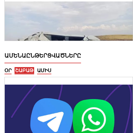
ԱՄԵՆԱԸՆԹԵՐՑՎԱԾՆԵՐԸ
ՕՐ
ՇԱԲԱԹ
ԱՄԻՍ
Կոտայքի մարզում Toyota-ն շրջվել է
երթևեկելի գոտում․ տուժել են կինը և
երկու անչափահաս երեխաները
09 Օգոստոս, 2026 23:02