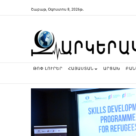
Շաբաթ, Օգոստոս 8, 2026թ․
ԹՈՓ ԼՈՒՐԵՐ
ՀԱՅԱՍՏԱՆ
ԱՐՑԱԽ
ԲԱ