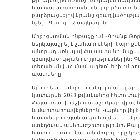
թիրախային ուսուցում փախստականն
համապատասխանեցնել գործատուներ
բարձրացնելով նրանց զբաղվածության 
նշել է Գեորգի Ախալկացին։
Միջոցառման ընթացքում «Գրանթ Թոր
ներկայացրել է շահառուների կարիքն
անդրադառնալով Հայաստանի մաքսայի
զբաղվածության ուղղություններին։ 
տեղահանված մասնագետների հմտությ
պատկերը։
Այնուհետև տեղի է ունեցել պանելայի
կատարվել 2023 թվականից հետո փա
Հայաստանի աշխատաշուկայի վրա, ն
և մարտահրավերներին։ Կարևորվել 
հասանելիության ապահովման և նե
ստեղծման անհրաժշետությունը։ Բացի
հատուկ ուսումնական մոդուլ, որը կ