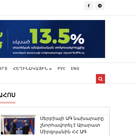
ՈՐՏ
ՀԵՂԻՆԱԿԱՅԻՆ
РУС
ENG
ԱՀՈՍ
Սերբիայի ԱԳ նախարարը
շնորհավորել է Արարատ
Միրզոյանին ՀՀ ԱԳ