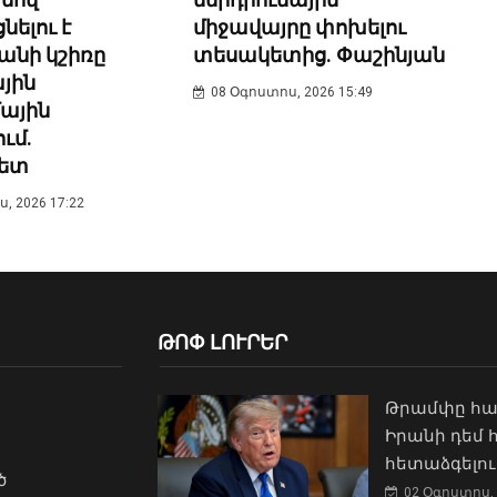
միջավայրը փոխելու
ելու է
տեսակետից. Փաշինյան
նի կշիռը
յին
08 Օգոստոս, 2026 15:49
մային
ւմ.
ետ
, 2026 17:22
ԹՈՓ ԼՈՒՐԵՐ
Թրամփը հա
Իրանի դեմ
հետաձգելու
ծ
02 Օգոստոս, 