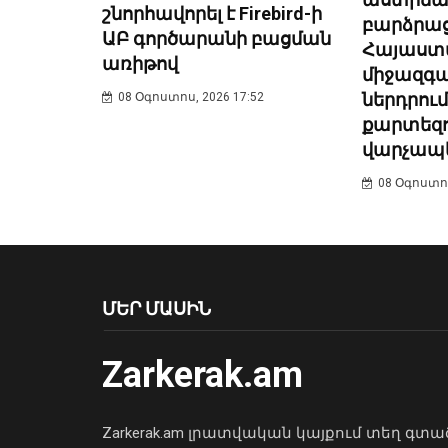
շնորհավորել է Firebird-ի
բարձրացն
ԱԲ գործարանի բացման
Հայաստա
առիթով
միջազգա
ներդրու
08 Օգոստոս, 2026 17:52
քարտեզո
վարչապ
08 Օգոստոս
ՄԵՐ ՄԱՍԻՆ
Zarkerak.am
Zarkerak.am լրատվական կայքում տեղ գտա