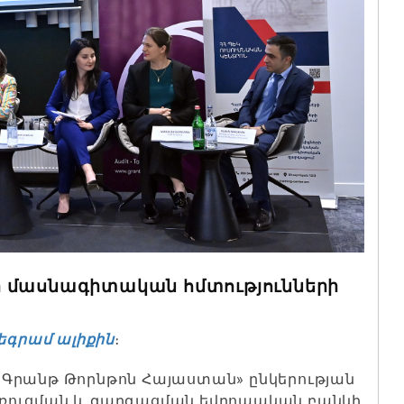
ի մասնագիտական հմտությունների
եգրամ ալիքին
։
«Գրանթ Թորնթոն Հայաստան» ընկերության
ռուցման և զարգացման եվրոպական բանկի