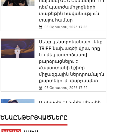
հայտնել ԱՄՆ Սենատին՝ ՌԴ
դեմ պատժամիջոցների
փաթեթին հավանություն
տալու համար
08 Օգոստոս, 2026 17:38
Մենք կենտրոնանալու ենք
TRIPP նախագծի վրա, որը
ևս մեկ աստիճանով
բարձրացնելու է
Հայաստանի կշիռը
միջազգային ներդրումային
քարտեզում. վարչապետ
08 Օգոստոս, 2026 17:22
Մահացել է Լիոնել Մեսսիի
հայրը
08 Օգոստոս, 2026 17:01
ԵՆԱԸՆԹԵՐՑՎԱԾՆԵՐԸ