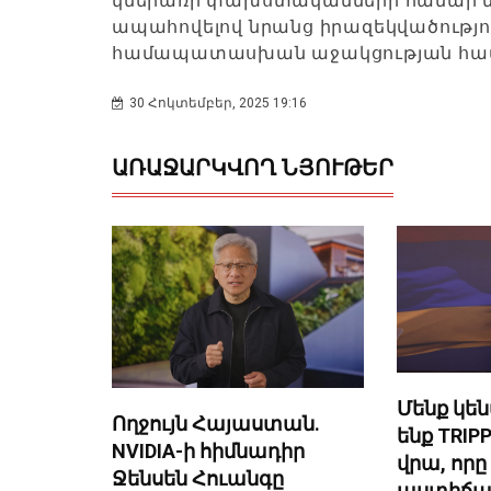
կներառի փախստականների համար մա
ապահովելով նրանց իրազեկվածությու
համապատասխան աջակցության հա
30 Հոկտեմբեր, 2025 19:16
ԱՌԱՋԱՐԿՎՈՂ ՆՅՈՒԹԵՐ
Մենք կե
Ողջույն Հայաստան.
ենք TRI
NVIDIA-ի հիմնադիր
վրա, որը
Ջենսեն Հուանգը
աստիճա