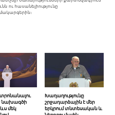
տչելի ծառայությունների քարտեզագրում՝
նն ու հասանելիությունը
մակարգերին։
Խաղաղությունը
նտրոնանալու
շրջադարձային է մեր
PP նախագծի
երկրում տնտեսական և
 ևս մեկ
ներդրումային
նով