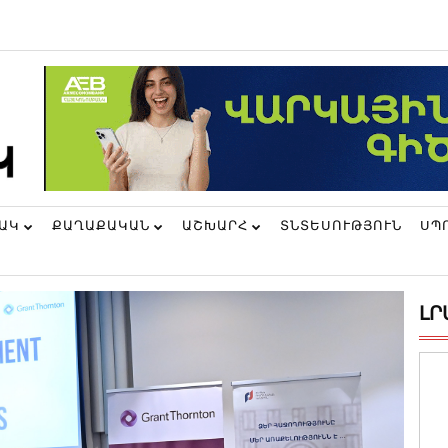
ՆԱԿ
ՔԱՂԱՔԱԿԱՆ
ԱՇԽԱՐՀ
ՏՆՏԵՍՈՒԹՅՈՒՆ
ՍՊ
ԼՐ