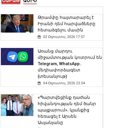
ՇԱԲԱԹ
ԱՄԻՍ
ԱՄՆ Սենատը Ռուսաստանի
դեմ լայնածավալ
պատժամիջոցների
Թրամփը հայտարարել է
օրինագիծ է ընդունել
Իրանի դեմ հարվածները
08 Օգոստոս, 2026 16:45
հետաձգելու մասին
02 Օգոստոս, 2026 17:57
Մեկնարկել է շախմատի
Եվրոպայի Մ20
Առանց մարդու
պատանիների և
միջամտության կոտրում են
աղջիկների
Telegram, WhatsApp․
առաջնությունը․ ինչ
մեդիափորձագետ
արդյունքներ ունեն հայ
(տեսանյութ)
պատվիրակները
04 Օգոստոս, 2026 23:34
08 Օգոստոս, 2026 16:33
«Պարտվեցինք դաժան
Քրեական վարույթի
հիվանդության դեմ ծանր
շրջանակում անձի
պայքարում»․ կյանքից
անձնական և ընտանեկան
հեռացել է Արսեն
կյանքին առնչվող
Ասլանյանը
տվյալների անհարկի