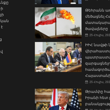
ւնքը
-ի
Թեհրանն առ
քի
մեծացնել 
ական
մատակարա
 է
ծավալները
25 Հուլիս, 20
ց
ԻԻՀ նավթի
վերահաստա
ով
պատրաստակ
զարգացնել
համագործա
Հայաստանի
25 Հուլիս, 20
Թրամփը հա
Իրանի հետ 
բանակցությ