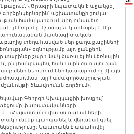
ՕՐ
նթացում․ «Ծրագրի նպատակն է աջակցել
գործընկերներին՝ աշխատանքի շուկա
ության համակարգում արդյունավետ
կան կենտրոնը մշտապես կարևորել է մեր
 շարունակական մասնագիտական
արաբաղից տեղահանված մեր քաղաքացիների
ռնության» օգնությամբ այդ ջանքերն
եր տարիներ շարունակ ծառայել են Լեռնային
 և, ընդհանրապես, հանրային ծառայության
ամբ մենք ներդրում ենք կատարում ոչ միայն
ամրապնդման, այլ համագործակցության,
մշակույթի ձևավորման գործում»։
եկավար Գեորգի Ախալկացիի խոսքով՝
մոտեցումը փախստականների
ում․ «Հայաստանի փախստականների
տակ ունենք պահպանել և վերականգնել
եցությունը։ Նպատակն է ապահովել