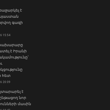
03 Օգոստոս, 2026 16:32
08 Օգոստոս, 2026 13:38
աջարկել է
Փաշինյանը փոխում է՝ «ԵՄ,
Ինչպես են ձերբակալում
Հայաստան
թե՞ ԵԱՏՄ» հարցի
Արգամ Աբրահամյանին. ՔԿ-
րվող գազի
տրամաբանությունը
ն կադրեր է հրապարակել
07 Օգոստոս, 2026 13:10
08 Օգոստոս, 2026 13:22
26 15:54
Տաշիրն էլ է ձեր հայրենիքը,
Ես չեմ մոռանում ՀԴՄ
 նախարարը
բայց դա ձեզ չի խանգարել
կտրոնի մասին.
տել է Իրանի
«Տաշիր պիցցա»-ն անվանել
վարչապետ
ամությունը՝
«Տաշիր պիցցա». Ռուբեն
08 Օգոստոս, 2026 13:10
Ռուբինյանը՝ Նարեկ
ու
Կարապետյանին
կցությունը
Քրեական ոստիկանները
03 Օգոստոս, 2026 13:07
 հետ
318 գրամ մեթամֆետամին
26 20:09
են առգրավվել․ երկու անձ
Նախագահը հրամանագիր
կալանավորվել է
յտարարել է
է ստորագրել Նիկոլ
08 Օգոստոս, 2026 12:59
Փաշինյանին վարչապետ
ընթացող նոր
նշանակելու մասին
ունների մասին
Տեղի է ունեցել Հայաստանի
02 Օգոստոս, 2026 14:45