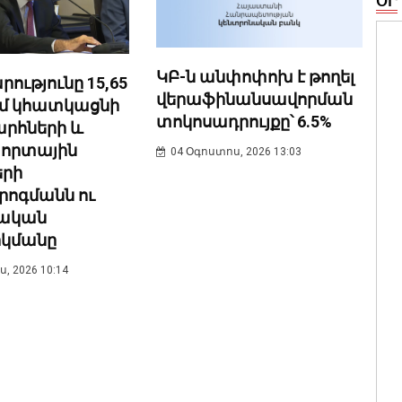
ՕՐ
ԿԲ-ն անփոփոխ է թողել
ությունը 15,65
վերաֆինանսավորման
ամ կհատկացնի
տոկոսադրույքը՝ 6.5%
րհների և
որտային
04 Օգոստոս, 2026 13:03
երի
րոգմանն ու
ական
կմանը
, 2026 10:14