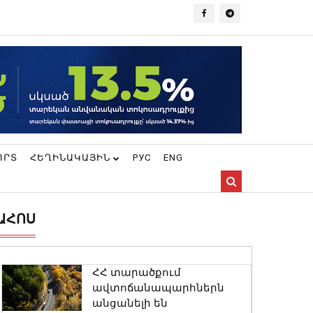
ՈՐՏ
ՀԵՂԻՆԱԿԱՅԻՆ
РУС
ENG
ԱՀՈՍ
ՀՀ տարածքում
ավտոճանապարհներն
անցանելի են