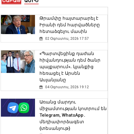
ՇԱԲԱԹ
ԱՄԻՍ
Հայաստանի 7
Թրամփը հայտարարել է
շախմատիստ մեկնարկել է
Իրանի դեմ հարվածները
հաղթանակով․ Մ-20 ԵԱ
հետաձգելու մասին
07 Օգոստոս, 2026 23:14
02 Օգոստոս, 2026 17:57
Հայաստանի
«Պարտվեցինք դաժան
հավաքականի նախկին
հիվանդության դեմ ծանր
մարզիչը կգլխավորի
պայքարում»․ կյանքից
Ղազախստանի
հեռացել է Արսեն
հավաքականը
Ասլանյանը
07 Օգոստոս, 2026 22:44
04 Օգոստոս, 2026 19:12
Ժամանակավորապես
Առանց մարդու
կդադարեցվի մի շարք
միջամտության կոտրում են
հասցեների
Telegram, WhatsApp․
էլեկտրամատակարարումը
մեդիափորձագետ
07 Օգոստոս, 2026 22:11
(տեսանյութ)