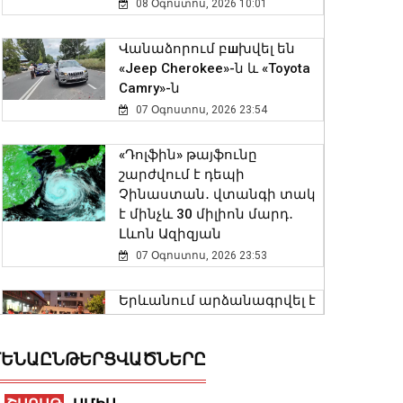
08 Օգոստոս, 2026 10:01
Վանաձորում բшխվել են
«Jeep Cherokee»-ն և «Toyota
Camry»-ն
07 Օգոստոս, 2026 23:54
«Դոլֆին» թայֆունը
շարժվում է դեպի
Չինաստան․ վտանգի տակ
է մինչև 30 միլիոն մարդ․
Լևոն Ազիզյան
07 Օգոստոս, 2026 23:53
Երևանում արձանագրվել է
առանց իրավական
հիմքերի վճարովի
ԵՆԱԸՆԹԵՐՑՎԱԾՆԵՐԸ
ավտոկայանատեղի
կազմակերպելու 12 դեպք
07 Օգոստոս, 2026 23:30