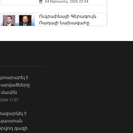
04 Օգոստոս, 2026 23:34
Փոխվարչապետ Տիգրան
Խաչատրյանը մասնակցել է
Ուկրաինայի Գերագույն
Շինարարի օրվան նվիրված
Ռադայի նախագահը
միջոցառմանը
շնորհավորել է ՀՀ ԱԺ
07 Օգոստոս, 2026 21:53
նախագահին
04 Օգոստոս, 2026 17:41
Վայոց ձորի քրեական
ոստիկանները
Ի՞նչ ուղերձ էր ոտքի
դանակահարության դեպք
չկանգնելը. Աղաջանյանը`
են բացահայտել․
ընդդիմությանը
կատարվում է
յտարարել է
02 Օգոստոս, 2026 15:22
նախաքննություն
 հարվածները
07 Օգոստոս, 2026 21:30
 մասին
Մկրտության
արարողությունից հետո
2026 17:57
Արթուր Խուդինյանը
Արտաշատում 14 մարդ
նշանակվել է ՓԾ տնօրենի
թունավորման
աջարկել է
տեղակալ․ Արամ
ախտանիշներով դիմել է ԲԿ.
Հայաստան
Ղազարյանն
ՀՎԿԱԿ
անձնակազմին է
րվող գազի
02 Օգոստոս, 2026 15:06