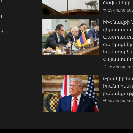
 է
ծավալները
25 Հուլիս, 20
ց
ԻԻՀ նավթի
վերահաստա
ով
պատրաստակ
զարգացնել
համագործա
Հայաստանի
25 Հուլիս, 20
Թրամփը հա
Իրանի հետ 
բանակցությ
28 Հուլիս, 20