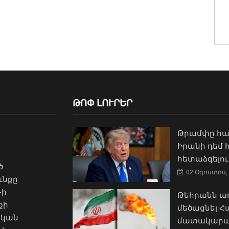
ԹՈՓ ԼՈՒՐԵՐ
Թրամփը հա
Իրանի դեմ
հետաձգելու
ծ
02 Օգոստոս, 
ւնքը
-ի
Թեհրանն առ
քի
մեծացնել 
ական
մատակարա