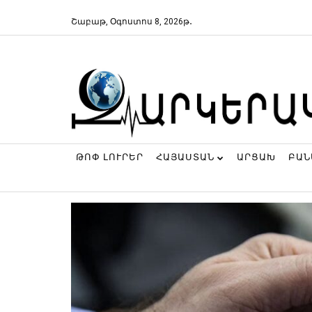
Շաբաթ, Օգոստոս 8, 2026թ․
ԹՈՓ ԼՈՒՐԵՐ
ՀԱՅԱՍՏԱՆ
ԱՐՑԱԽ
ԲԱ