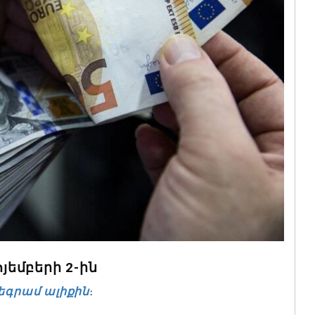
եմբերի 2-ին
եգրամ ալիքին
։