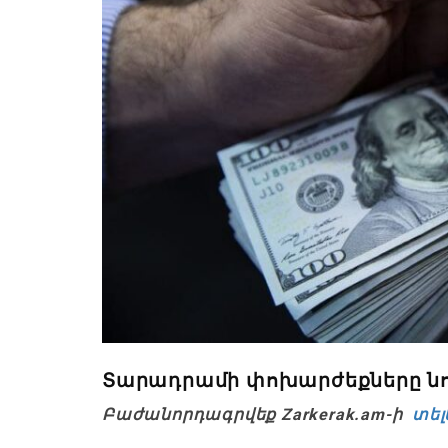
Տարադրամի փոխարժեքները նոյ
Բաժանորդագրվեք Zarkerak.am-ի
տել