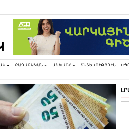
ՆԱԿ
ՔԱՂԱՔԱԿԱՆ
ԱՇԽԱՐՀ
ՏՆՏԵՍՈՒԹՅՈՒՆ
ՍՊ
ԼՐ