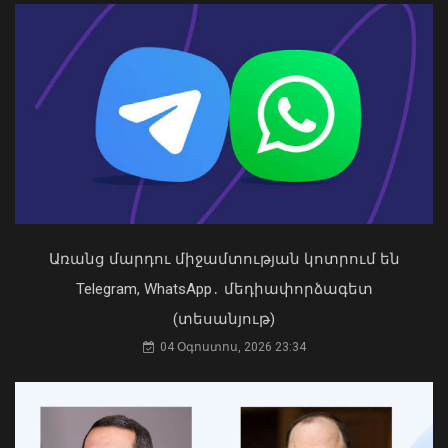
03 Օգոստոս, 2026 13:13
Արտակարգ դեպք Երևանում․ կոտրել
են «Հույս բոլոր մարդկանց»
հիմնադրամի շենքի մի քանի
պատուհաններն ու դռները
08 Օգոստոս, 2026 21:46
Առանց մարդու միջամտության կոտրում են
Telegram, WhatsApp․ մեդիափորձագետ
(տեսանյութ)
04 Օգոստոս, 2026 23:34
Դուք 5 տարի ինձնից փախած եք ման
եկել. Կոնջորյանը՝ «Հայաստան»
դաշինքի պատգամավորներին
04 Օգոստոս, 2026 15:53