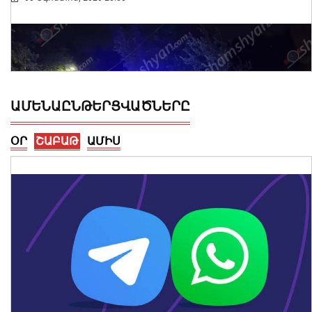
ԱՄԵՆԱԸՆԹԵՐՑՎԱԾՆԵՐԸ
ՕՐ
ՇԱԲԱԹ
ԱՄԻՍ
Ողբերգական դեպք Երևանում․
Կիևյան կամրջի տակ՝ ճանապարհի
երթևեկելի գոտում, հայտնաբերվել է
տղամարդու մարմին
08 Օգոստոս, 2026 23:15