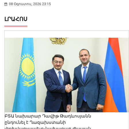
08 Օգոստոս, 2026 23:15
ԼՐԱՀՈՍ
ԲՏԱ նախարար Դավիթ Թադևոսյանն
ընդունել է Ղազախստանի
փոխվարչապետ-նախարար Ժասլան