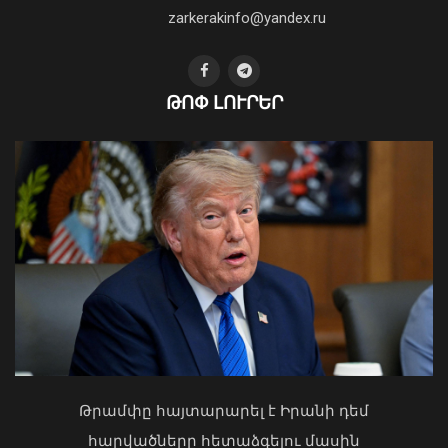
04 Օգոստոս, 2026 19:12
zarkerakinfo@yandex.ru
Օգոստոսի 16-ին «Երազ Այգի»-ում
ԹՈՓ ԼՈՒՐԵՐ
կանցկացվի Ազգային տարազի
փառատոնը
08 Օգոստոս, 2026 22:41
Կաթողիկոսը պետք է օրենքի առաջ
կանգնի, եթե հանցանք է գործել, կամ
Թրամփը հայտարարել է Իրանի դեմ
արտաքին ազդեցության գործակալ
հարվածները հետաձգելու մասին
դարձել. աստվածաբան