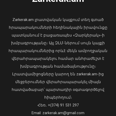
նախագահը շնորհավորել է ՀՀ ԱԺ
նախագահին
04 Օգոստոս, 2026 17:41
Zarkerak.am լրատվական կայքում տեղ գտած
հրապարակումների հեղինակային իրավունքը
պատկանում է բացառապես «Զարկերակ»-ի
խմբագրությանը։ Այլ ԶԼՄ-ներում սույն կայքի
հրապարակումներից որևէ մեկն ամբողջական
վերահրապարակելու համար անհրաժեշտ է
խմբագրության համաձայնությունը։
Լրատվամիջոցները կարող են zarkerak.am-ից
մեջբերումներ վերահրապարակել միայն
հատվածաբար՝ պարտադիր օգտագործելով
հիպերհղում։
«Պարտվեցինք դաժան հիվանդության
Հեռ․ +(374) 91 531 297
դեմ ծանր պայքարում»․ կյանքից
Email: zarkerak.am@gmail.com
հեռացել է Արսեն Ասլանյանը