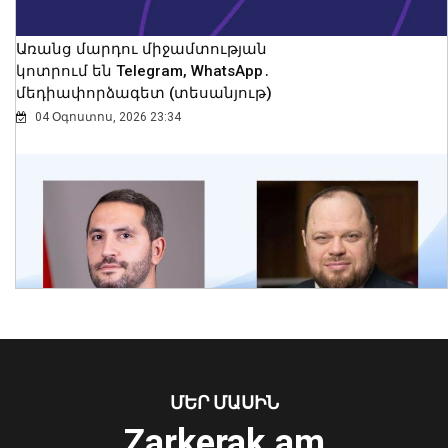
Առանց մարդու միջամտության
կոտրում են Telegram, WhatsApp․
մեդիափորձագետ (տեսանյութ)
04 Օգոստոս, 2026 23:34
Երևանում մեկ օրում պահպանվող
հատուկ տարածք է տեղափոխվել 34
մոտոցիկլետ
08 Օգոստոս, 2026 23:01
ՄԵՐ ՄԱՍԻՆ
Ուկրաինայի Գերագույն Ռադայի
Zarkerak.am