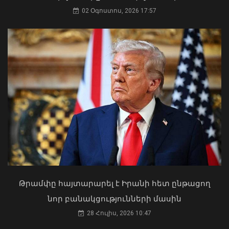
02 Օգոստոս, 2026 17:57
07 Օգոստոս, 2026 17:03
ՀՀ-ն և Ադրբեջանը ճանապարհ են
բացել կայուն և անդառնալի
խաղաղության համար. Հրվ.
Կովկասում ԵՄ հատուկ
ներկայացուցիչ
08 Օգոստոս, 2026 22:11
Թրամփը հայտարարել է Իրանի հետ ընթացող
«Ուժեղ Հայաստան»-ը դեմ է
նոր բանակցությունների մասին
քվեարկելու ԱԺ նախագահի
պաշտոնում Ռուբեն Ռուբինյանի
28 Հուլիս, 2026 10:47
թեկնածությանը