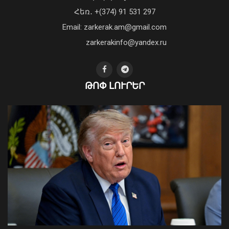
«Պարտվեցինք դաժան հիվանդության
Հեռ․ +(374) 91 531 297
դեմ ծանր պայքարում»․ կյանքից
Email: zarkerak.am@gmail.com
հեռացել է Արսեն Ասլանյանը
04 Օգոստոս, 2026 19:12
zarkerakinfo@yandex.ru
ԹՈՓ ԼՈՒՐԵՐ
Հայաստանն ու Ադրբեջանը շարժվում
են դեպի մշտական խաղաղության
համաձայնագիր. Թուրքիայի ԱԳ
նախարար
09 Օգոստոս, 2026 12:46
Կաթողիկոսը պետք է օրենքի առաջ