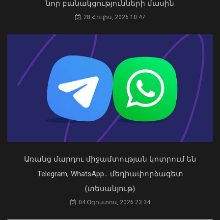
նոր բանակցությունների մասին
քվեարկելու ԱԺ նախագահի
պաշտոնում Ռուբեն Ռուբինյանի
28 Հուլիս, 2026 10:47
թեկնածությանը
03 Օգոստոս, 2026 13:13
Ավելացել են շինարարության ոլորտից
պետբյուջե վճարված հարկային
եկամուտները. Քաղաքաշինության
կոմիտեի նախագահի ուղերձը
09 Օգոստոս, 2026 12:20
Առանց մարդու միջամտության կոտրում են
Telegram, WhatsApp․ մեդիափորձագետ
(տեսանյութ)
04 Օգոստոս, 2026 23:34
Դուք 5 տարի ինձնից փախած եք ման
եկել. Կոնջորյանը՝ «Հայաստան»