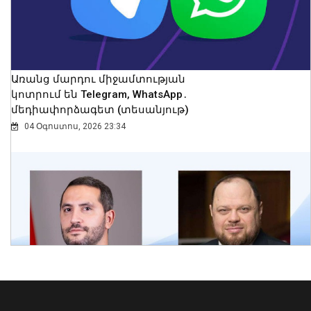
Առանց մարդու միջամտության
կոտրում են Telegram, WhatsApp․
մեդիափորձագետ (տեսանյութ)
04 Օգոստոս, 2026 23:34
ՀՀ-ի և Ղազախստանի
փոխվարչապետները քննարկել են
երկու երկրների
համագործակցության հեռանկարները
թվայնացման և արհեստական
բանականության ուղղություններով
09 Օգոստոս, 2026 13:43