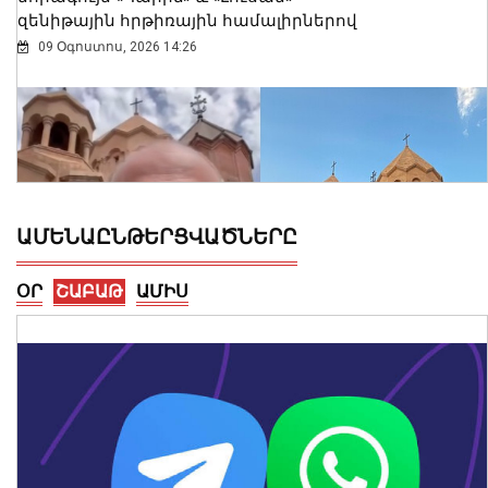
զենիթային հրթիռային համալիրներով
09 Օգոստոս, 2026 14:26
ԱՄԵՆԱԸՆԹԵՐՑՎԱԾՆԵՐԸ
ՕՐ
ՇԱԲԱԹ
ԱՄԻՍ
Սուրբ Աննա եկեղեցում մասնակցել եմ
սուրբ և անմահ պատարագի․
Փաշինյան
09 Օգոստոս, 2026 14:13