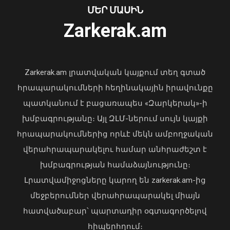
ՄԵՐ ՄԱՍԻՆ
Ուկրաինայի Գերագույն Ռադայի
Zarkerak.am
նախագահը շնորհավորել է ՀՀ ԱԺ
նախագահին
04 Օգոստոս, 2026 17:41
Zarkerak.am լրատվական կայքում տեղ գտած
հրապարակումների հեղինակային իրավունքը
պատկանում է բացառապես «Զարկերակ»-ի
խմբագրությանը։ Այլ ԶԼՄ-ներում սույն կայքի
հրապարակումներից որևէ մեկն ամբողջական
վերահրապարակելու համար անհրաժեշտ է
Դաշտավան գյուղում ծեծկռտուքի
խմբագրության համաձայնությունը։
մասնակիցները քարեր ու մահակներ
են կիրառել․ ՆԳՆ պարզաբանումը
Լրատվամիջոցները կարող են zarkerak.am-ից
09 Օգոստոս, 2026 13:36
մեջբերումներ վերահրապարակել միայն
հատվածաբար՝ պարտադիր օգտագործելով
հիպերհղում։