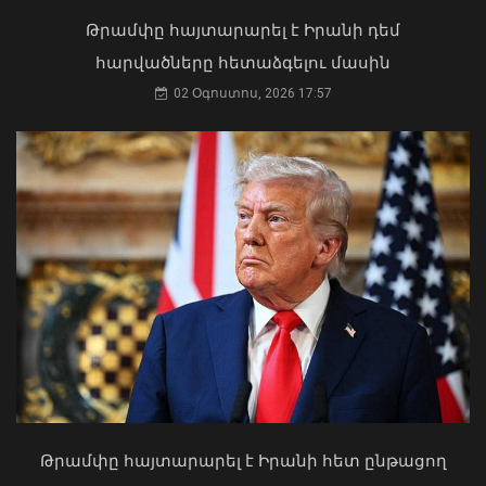
կանգնի, եթե հանցանք է գործել, կամ
Թրամփը հայտարարել է Իրանի դեմ
արտաքին ազդեցության գործակալ
հարվածները հետաձգելու մասին
դարձել. աստվածաբան
02 Օգոստոս, 2026 17:57
07 Օգոստոս, 2026 17:03
Հարավային Կովկասն այսօր ավելի
անվտանգ, բարեկեցիկ և կայուն է.
ԱՄՆ նախագահի հատուկ բանագնաց
09 Օգոստոս, 2026 12:24
Թրամփը հայտարարել է Իրանի հետ ընթացող
«Ուժեղ Հայաստան»-ը դեմ է