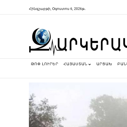
Հինգշաբթի, Օգոստոս 6, 2026թ․
ԹՈՓ ԼՈՒՐԵՐ
ՀԱՅԱՍՏԱՆ
ԱՐՑԱԽ
ԲԱ