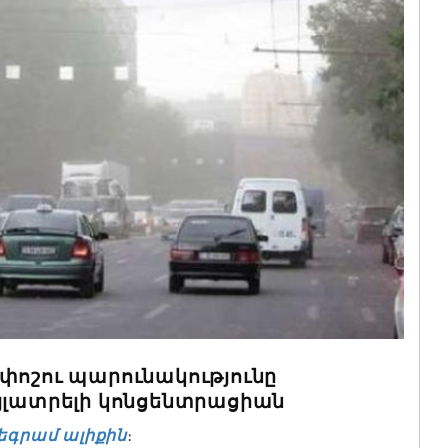
փոշու պարունակությունը
ւյլատրելի կոնցենտրացիան
եգրամ ալիքին
։