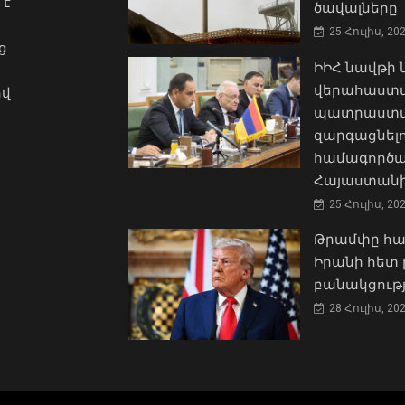
 է
ծավալները
25 Հուլիս, 20
ց
ԻԻՀ նավթի
վերահաստա
ով
պատրաստակ
զարգացնել
համագործա
Հայաստանի
25 Հուլիս, 20
Թրամփը հա
Իրանի հետ 
բանակցությ
28 Հուլիս, 20