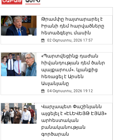
ՇԱԲԱԹ
ԱՄԻՍ
Ճապոնիայում ՀՀ
դեսպանը մասնակցել է
Հիրոշիմայի զոհերի
Թրամփը հայտարարել է
ոգեկոչման տարելիցին
Իրանի դեմ հարվածները
նվիրված հիշատակի
հետաձգելու մասին
արարողությանը
02 Օգոստոս, 2026 17:57
06 Օգոստոս, 2026 20:56
«Պարտվեցինք դաժան
Ռուստամ Բաքոյանը
հիվանդության դեմ ծանր
հանդիպել է ՀՀ-ում Իրաքի
պայքարում»․ կյանքից
գործերի ժամանակավոր
հեռացել է Արսեն
հավատարմատարի հետ
Ասլանյանը
06 Օգոստոս, 2026 20:29
04 Օգոստոս, 2026 19:12
Ծովինար Թադևոսյանը
Վարչապետ Փաշինյանն
պարգևատրել է
այցելել է «ԷԼԵՎԵՅԹ ԷՅԱՅ»
ծառայողական
արհեստական
պարտականությունները
բանականության
բարեխղճորեն կատարած
գործարան
ծառայողներին