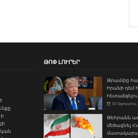
ԹՈՓ ԼՈՒՐԵՐ
Թրամփը հա
Իրանի դեմ
հետաձգելու
ծ
02 Օգոստոս, 
ւնքը
-ի
Թեհրանն առ
քի
մեծացնել 
ական
մատակարա