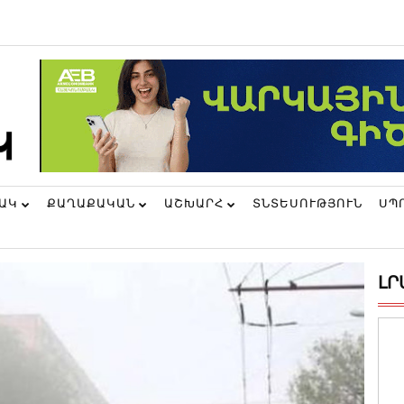
ՆԱԿ
ՔԱՂԱՔԱԿԱՆ
ԱՇԽԱՐՀ
ՏՆՏԵՍՈՒԹՅՈՒՆ
ՍՊ
ԼՐ