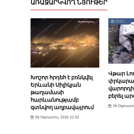
ԱՌԱՋԱՐԿՎՈՂ ՆՅՈՒԹԵՐ
Վթար Լոռ
Խոշոր հրդեհ է բռնկվել
փրկարա
Երևանի Սիլիկյան
վարորդին
թաղամասի
բերել ա
հարևանությամբ
06 Օգոստոս
գտնվող աղբավայրում
06 Օգոստոս, 2026 22:33