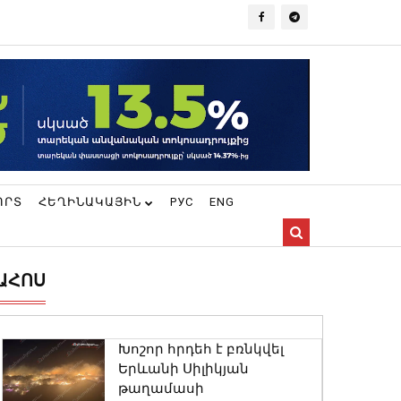
ՈՐՏ
ՀԵՂԻՆԱԿԱՅԻՆ
РУС
ENG
ԱՀՈՍ
Խոշոր հրդեհ է բռնկվել
Երևանի Սիլիկյան
թաղամասի