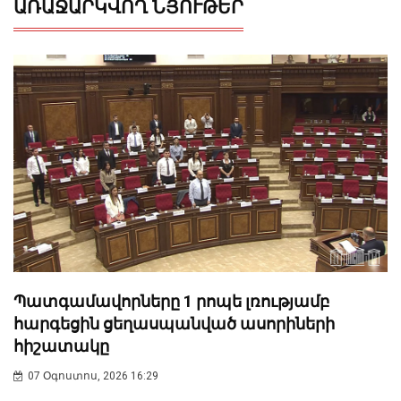
ԱՌԱՋԱՐԿՎՈՂ ՆՅՈՒԹԵՐ
Պատգամավորները 1 րոպե լռությամբ
հարգեցին ցեղասպանված ասորիների
հիշատակը
07 Օգոստոս, 2026 16:29