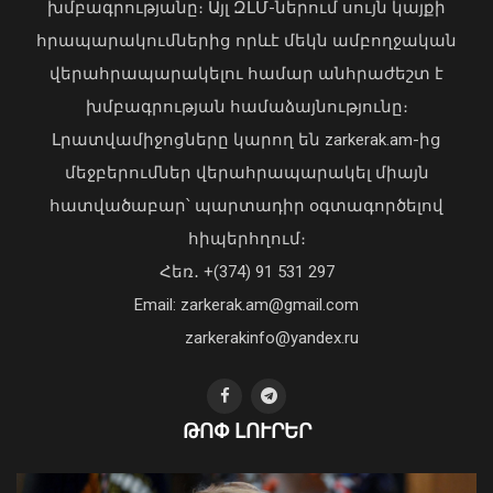
խմբագրությանը։ Այլ ԶԼՄ-ներում սույն կայքի
հրապարակումներից որևէ մեկն ամբողջական
Գայի պողոտայում բախվել են Hongqi-ն
վերահրապարակելու համար անհրաժեշտ է
և «Կիա»-ն. վերջինիս վարորդը
խմբագրության համաձայնությունը։
մահացել է
Լրատվամիջոցները կարող են zarkerak.am-ից
07 Օգոստոս, 2026 15:45
մեջբերումներ վերահրապարակել միայն
հատվածաբար՝ պարտադիր օգտագործելով
հիպերհղում։
Վարչապետ Փաշինյանն այցելել է
Հեռ․ +(374) 91 531 297
«ԷԼԵՎԵՅԹ ԷՅԱՅ» արհեստական
բանականության գործարան
Email: zarkerak.am@gmail.com
01 Օգոստոս, 2026 14:39
zarkerakinfo@yandex.ru
ԹՈՓ ԼՈՒՐԵՐ
Սուր աղիքային վարակ նախնական