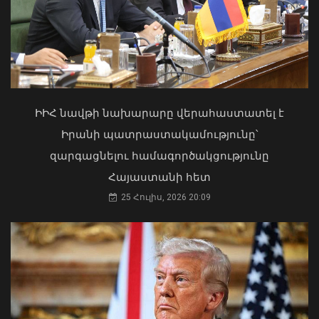
«Ուժեղ Հայաստան»-ը դեմ է
քվեարկելու ԱԺ նախագահի
պաշտոնում Ռուբեն Ռուբինյանի
թեկնածությանը
ԻԻՀ նավթի նախարարը վերահաստատել է
03 Օգոստոս, 2026 13:13
Իրանի պատրաստակամությունը՝
զարգացնելու համագործակցությունը
Հայաստանի հետ
Կառուցվածքային փոփոխություններ
25 Հուլիս, 2026 20:09
ՀՀ քննչական կոմիտեում
07 Օգոստոս, 2026 15:30