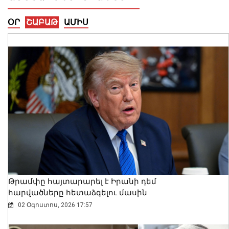
ՕՐ
ՇԱԲԱԹ
ԱՄԻՍ
2026-ի առաջին կիսամյակում
բարելավվել են հարկային
կարգապահության ցուցանիշները.
ՊԵԿ
07 Օգոստոս, 2026 16:08
Թրամփը հայտարարել է Իրանի դեմ
հարվածները հետաձգելու մասին
02 Օգոստոս, 2026 17:57