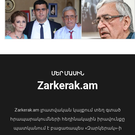
Դիլիջանում աշակերտների և
ուսանողների համար
ներհամայնքային տրանսպորտը
կդառնա անվճար
07 Օգոստոս, 2026 15:56
ՄԵՐ ՄԱՍԻՆ
Zarkerak.am
«Պարտվեցինք դաժան հիվանդության
դեմ ծանր պայքարում»․ կյանքից
հեռացել է Արսեն Ասլանյանը
Zarkerak.am լրատվական կայքում տեղ գտած
04 Օգոստոս, 2026 19:12
հրապարակումների հեղինակային իրավունքը
պատկանում է բացառապես «Զարկերակ»-ի