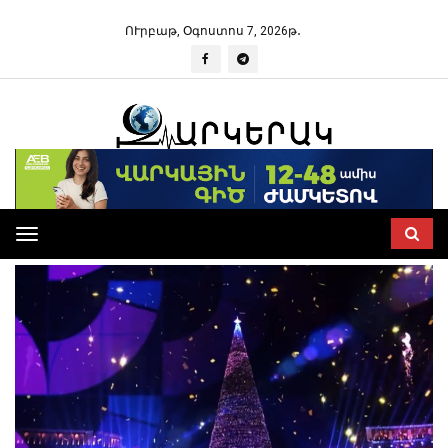
ՈՒրբաթ, Օգոստոս 7, 2026թ․
Toggle
navigation