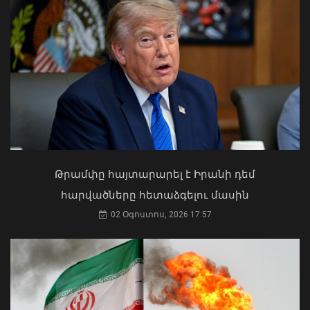
ախտորոշմամբ ԲԿ է տեղափոխվել
երեք անձ. ՍԱՏՄ-ն վերահսկողություն
է սկսել «Բամբու» բար-ռեստորանում
07 Օգոստոս, 2026 15:40
Ի՞նչ ուղերձ էր ոտքի չկանգնելը.
Աղաջանյանը` ընդդիմությանը
02 Օգոստոս, 2026 15:22
Թրամփը հայտարարել է Իրանի դեմ
հարվածները հետաձգելու մասին
02 Օգոստոս, 2026 17:57
Հայաստանում էբոլայի
ներթափանցման վտանգը ցածր է․