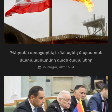
ներկայացվել է միջազգային
իրավիճակը
07 Օգոստոս, 2026 15:33
Մկրտության արարողությունից հետո
Արտաշատում 14 մարդ թունավորման
ախտանիշներով դիմել է ԲԿ. ՀՎԿԱԿ
02 Օգոստոս, 2026 15:06
Թեհրանն առաջարկել է մեծացնել Հայաստան
մատակարարվող գազի ծավալները
25 Հուլիս, 2026 15:54
«Ուժեղ Հայաստան» խմբակցությունը
լքեց Ազգային ժողովի դահլիճը
07 Օգոստոս, 2026 15:31