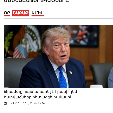
ԱՄԵՆԱԸՆԹԵՐՑՎԱԾՆԵՐԸ
ՕՐ
ՇԱԲԱԹ
ԱՄԻՍ
Թեկնածության քննարկմանը
ներկայանալը ոչ միայն իրավունք է,
այլև հարգանքի դրսևորում թե՛
խորհրդարանի, թե՛ գործընկերների
նկատմամբ․ Ազարյան
07 Օգոստոս, 2026 18:34
Թրամփը հայտարարել է Իրանի դեմ
հարվածները հետաձգելու մասին
02 Օգոստոս, 2026 17:57