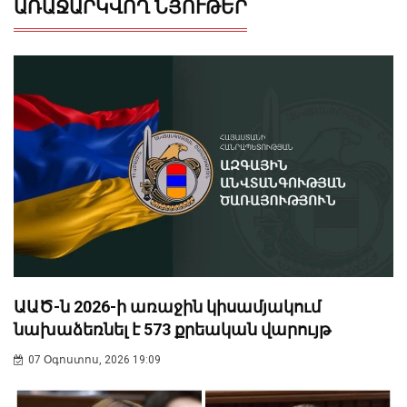
ԱՌԱՋԱՐԿՎՈՂ ՆՅՈՒԹԵՐ
ԱԱԾ-ն 2026-ի առաջին կիսամյակում
նախաձեռնել է 573 քրեական վարույթ
07 Օգոստոս, 2026 19:09