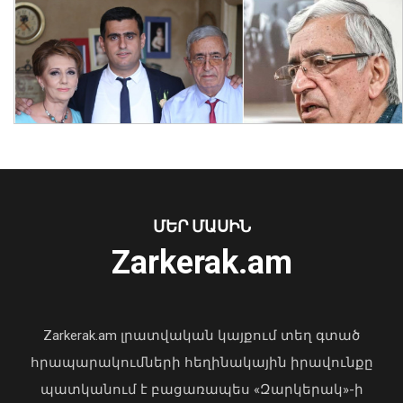
Կրթաթոշակի մրցույթ՝ Ավստրիայի
Կանանց, գիտության և
հետազոտությունների դաշնային
նախարարության կողմից
07 Օգոստոս, 2026 18:23
ՄԵՐ ՄԱՍԻՆ
Zarkerak.am
«Պարտվեցինք դաժան հիվանդության
դեմ ծանր պայքարում»․ կյանքից
հեռացել է Արսեն Ասլանյանը
Zarkerak.am լրատվական կայքում տեղ գտած
04 Օգոստոս, 2026 19:12
հրապարակումների հեղինակային իրավունքը
պատկանում է բացառապես «Զարկերակ»-ի