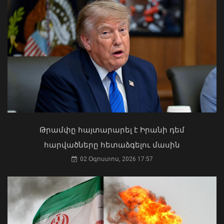
Թուրքիան, Սաուդյան Արաբիան և
Պակիստանը ստորագրել են եռակողմ
պաշտպանական պայմանագիր
07 Օգոստոս, 2026 17:57
Ի՞նչ ուղերձ էր ոտքի չկանգնելը.
Աղաջանյանը` ընդդիմությանը
02 Օգոստոս, 2026 15:22
Թրամփը հայտարարել է Իրանի դեմ
հարվածները հետաձգելու մասին
02 Օգոստոս, 2026 17:57