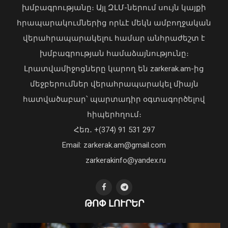
խմբագրությանը։ Այլ ԶԼՄ-ներում սույն կայքի
հրապարակումներից որևէ մեկն ամբողջական
վերահրապարակելու համար անհրաժեշտ է
Դատախազությունն
խմբագրության համաձայնությունը։
«Արարատցեմենտ»-ի
Լրատվամիջոցները կարող են zarkerak.am-ից
սեփականության իրավունքով
պատկանող մարզադպրոցի
մեջբերումներ վերահրապարակել միայն
ձեռքբերման գործընթացում
հատվածաբար՝ պարտադիր օգտագործելով
հայտնաբերել է մի շարք
հիպերհղում։
խախտումներ
Վարչապետ Փաշինյանն այցելել է
Հեռ․ +(374) 91 531 297
07 Օգոստոս, 2026 18:06
«ԷԼԵՎԵՅԹ ԷՅԱՅ» արհեստական
բանականության գործարան
Email: zarkerak.am@gmail.com
01 Օգոստոս, 2026 14:39
zarkerakinfo@yandex.ru
ԹՈՓ ԼՈՒՐԵՐ