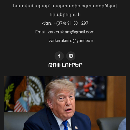
Picsart ընկերության հիմնադիր և
հատվածաբար՝ պարտադիր օգտագործելով
գործադիր տնօրեն Հովհաննես
հիպերհղում։
Ավոյանին
Վարչապետ Փաշինյանն այցելել է
Հեռ․ +(374) 91 531 297
06 Օգոստոս, 2026 22:51
«ԷԼԵՎԵՅԹ ԷՅԱՅ» արհեստական
բանականության գործարան
Email: zarkerak.am@gmail.com
01 Օգոստոս, 2026 14:39
zarkerakinfo@yandex.ru
ԹՈՓ ԼՈՒՐԵՐ