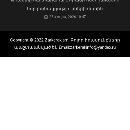
առաջնահերթությունները
նոր բանակցությունների մասին
06 Օգոստոս, 2026 21:44
28 Հուլիս, 2026 10:47
Copyright © 2022 Zarkerak.am. Բոլոր իրավունքները
պաշտպանված են Email:zarkerakinfo@yandex.ru
Քաղաքացիները, Սևանի
ջրափրկարարներն ու Ճամբարակի
շտապօգնության բժիշկները Սևանա
լճի լողափերից մեկում փրկել են 27-
ամյա տղայի կյանքը
02 Օգոստոս, 2026 18:26
Լոռու մարզի Օձուն գյուղում կայացել է
Ազգային երաժշտության «Ճախրուկ»
ամենամյա միջազգային ներառական