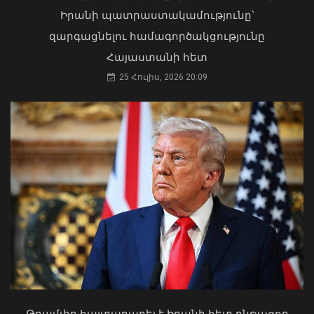
06 Օգոստոս, 2026 21:47
Իրանի պատրաստակամությունը՝
զարգացնելու համագործակցությունը
Հայաստանի հետ
25 Հուլիս, 2026 20:09
Դուք 5 տարի ինձնից փախած եք ման
եկել. Կոնջորյանը՝ «Հայաստան»
դաշինքի պատգամավորներին
ԱԳ փոխնախարարը Նայրոբիում
04 Օգոստոս, 2026 15:53
ներկայացրել է COP17-ի
կազմակերպման Հայաստանի
Թրամփը հայտարարել է Իրանի հետ ընթացող