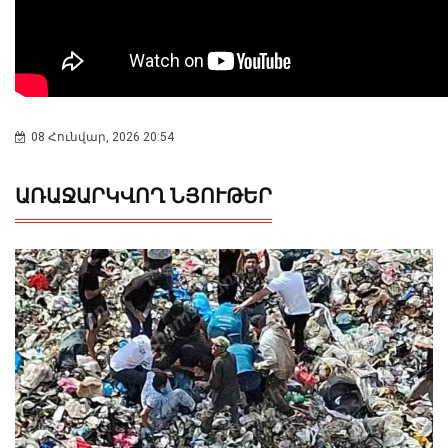
08 Հունվար, 2026 20:54
ԱՌԱՋԱՐԿՎՈՂ ՆՅՈՒԹԵՐ