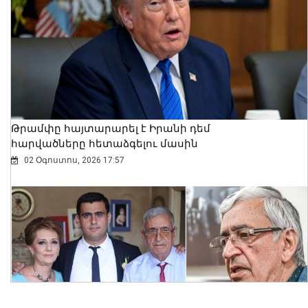
Ալեքսանդրա Քոուլը շարունակում է
բացահայտել Հայաստանը․ Մեծ
Բրիտանիայի դեսպանը հայերեն է
խոսում․ տեսանյութ
06 Օգոստոս, 2026 23:30
Թրամփը հայտարարել է Իրանի դեմ
հարվածները հետաձգելու մասին
02 Օգոստոս, 2026 17:57