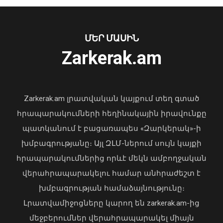
Նուբարաշենում աղբակույտից դուրս
բերված քաղաքացին հիվանդանոցում
մահացել է․ ՆԳՆ
ՄԵՐ ՄԱՍԻՆ
06 Օգոստոս, 2026 23:14
Zarkerak.am
«Պարտվեցինք դաժան հիվանդության
դեմ ծանր պայքարում»․ կյանքից
հեռացել է Արսեն Ասլանյանը
Zarkerak.am լրատվական կայքում տեղ գտած
04 Օգոստոս, 2026 19:12
հրապարակումների հեղինակային իրավունքը
պատկանում է բացառապես «Զարկերակ»-ի
խմբագրությանը։ Այլ ԶԼՄ-ներում սույն կայքի
հրապարակումներից որևէ մեկն ամբողջական
վերահրապարակելու համար անհրաժեշտ է
խմբագրության համաձայնությունը։
Լրատվամիջոցները կարող են zarkerak.am-ից
Վահագն Խաչատուրյանն ընդունել է
մեջբերումներ վերահրապարակել միայն