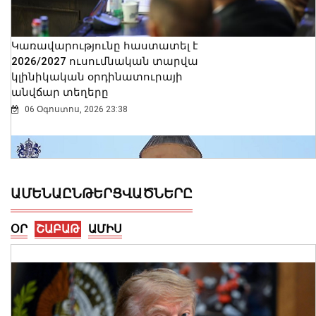
Կառավարությունը հաստատել է
2026/2027 ուսումնական տարվա
կլինիկական օրդինատուրայի
անվճար տեղերը
06 Օգոստոս, 2026 23:38
ԱՄԵՆԱԸՆԹԵՐՑՎԱԾՆԵՐԸ
ՕՐ
ՇԱԲԱԹ
ԱՄԻՍ