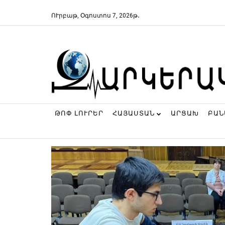
ՈՒրբաթ, Օգոստոս 7, 2026թ․
ԹՈՓ ԼՈՒՐԵՐ
ՀԱՅԱՍՏԱՆ
ԱՐՑԱԽ
ԲԱ