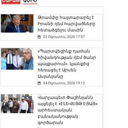
ՇԱԲԱԹ
ԱՄԻՍ
Կաթողիկոսի և Սրբազան
Թրամփը հայտարարել է
հայրերի գործով դատական
Իրանի դեմ հարվածները
նիստը կանցկացվի
հետաձգելու մասին
դռնփակ
02 Օգոստոս, 2026 17:57
07 Օգոստոս, 2026 16:38
«Պարտվեցինք դաժան
Պատգամավորները 1 րոպե
հիվանդության դեմ ծանր
լռությամբ հարգեցին
պայքարում»․ կյանքից
ցեղասպանված
հեռացել է Արսեն
ասորիների հիշատակը
Ասլանյանը
07 Օգոստոս, 2026 16:29
04 Օգոստոս, 2026 19:12
Մինվոդիում կասեցվել է 16
Վարչապետ Փաշինյանն
միլիոն ռուբլու
այցելել է «ԷԼԵՎԵՅԹ ԷՅԱՅ»
անօրինական
արհեստական
տեղափոխումը Հայաստան
բանականության
07 Օգոստոս, 2026 16:20
գործարան