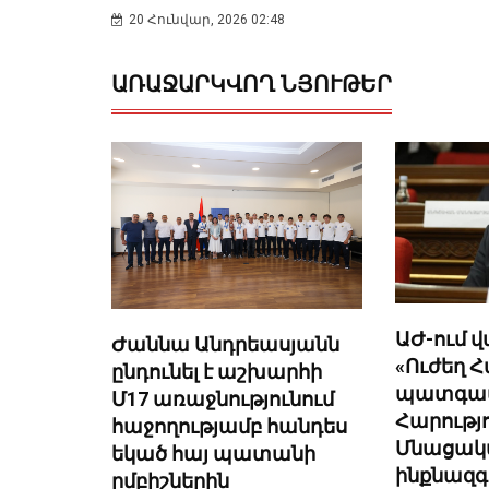
20 Հունվար, 2026 02:48
ԱՌԱՋԱՐԿՎՈՂ ՆՅՈՒԹԵՐ
ԱԺ-ում 
Ժաննա Անդրեասյանն
«Ուժեղ 
ընդունել է աշխարհի
պատգա
Մ17 առաջնությունում
Հարությ
հաջողությամբ հանդես
Մնացակ
եկած հայ պատանի
ինքնազգ
ըմբիշներին