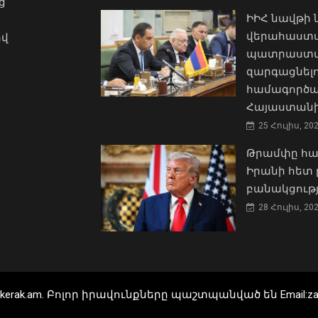
ց
ԻԻՀ նավթի
վերահաստա
ով
պատրաստակ
զարգացնել
համագործա
Հայաստանի
25 Հուլիս, 20
Թրամփը հա
Իրանի հետ 
բանակցությ
28 Հուլիս, 20
Zarkerak.am. Բոլոր իրավունքները պաշտպանված են Email:zark