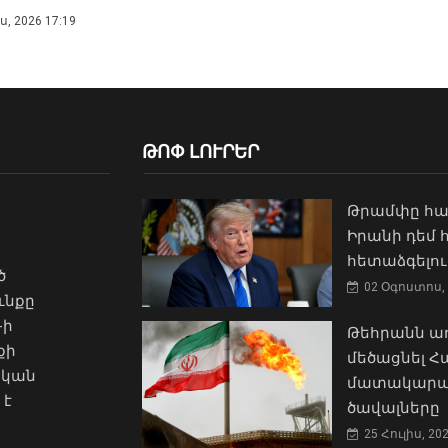
, 2026 17:19
ԹՈՓ ԼՈՒՐԵՐ
Թրամփը հա
Իրանի դեմ
հետաձգելու
ծ
02 Օգոստոս, 
ւնքը
-ի
Թեհրանն առ
քի
մեծացնել 
ական
մատակարա
 է
ծավալները
25 Հուլիս, 20