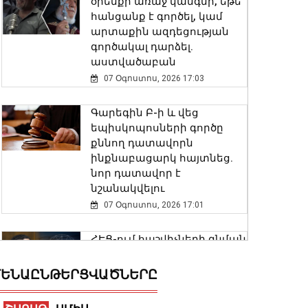
օրենքի առաջ կանգնի, եթե
հանցանք է գործել, կամ
արտաքին ազդեցության
գործակալ դարձել.
աստվածաբան
07 Օգոստոս, 2026 17:03
Գարեգին Բ-ի և վեց
եպիսկոպոսների գործը
քննող դատավորն
ինքնաբացարկ հայտնեց.
նոր դատավոր է
նշանակվելու
07 Օգոստոս, 2026 17:01
ՀԷՑ-ում հաշվիչների գնման
մրցույթից 500 մլն դրամից
ավելի խնայողություն է
ԵՆԱԸՆԹԵՐՑՎԱԾՆԵՐԸ
արձանագրվել
07 Օգոստոս, 2026 16:59