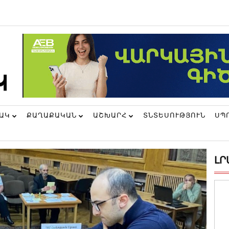
ՆԱԿ
ՔԱՂԱՔԱԿԱՆ
ԱՇԽԱՐՀ
ՏՆՏԵՍՈՒԹՅՈՒՆ
ՍՊ
ԼՐ