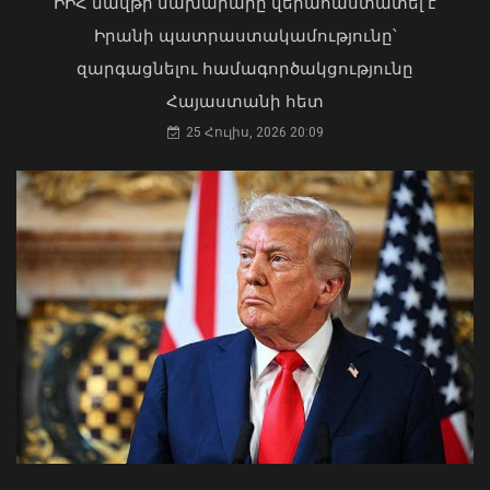
ԻԻՀ նավթի նախարարը վերահաստատել է
տարածքի և հողամասի նկատմամբ
Իրանի պատրաստակամությունը՝
31 Հուլիս, 2026 15:26
զարգացնելու համագործակցությունը
Հայաստանի հետ
25 Հուլիս, 2026 20:09
Եթե սահմանվածից երկար մնաք
Միացյալ Նահանգներում, դա կարող է
հանգեցնել հետագայում ԱՄՆ մուտքի
մշտական արգելքի․ դեսպանություն
06 Օգոստոս, 2026 10:27
Մկրտության արարողությունից հետո
Արտաշատում 14 մարդ թունավորման
ախտանիշներով դիմել է ԲԿ. ՀՎԿԱԿ
02 Օգոստոս, 2026 15:06