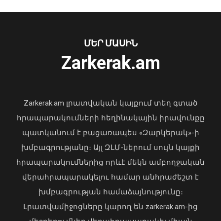
պլատֆորմի միջոցով. Փաշինյան
06 Օգոստոս, 2026 10:58
ՄԵՐ ՄԱՍԻՆ
Zarkerak.am
«Պարտվեցինք դաժան հիվանդության
դեմ ծանր պայքարում»․ կյանքից
հեռացել է Արսեն Ասլանյանը
Zarkerak.am լրատվական կայքում տեղ գտած
04 Օգոստոս, 2026 19:12
հրապարակումների հեղինակային իրավունքը
պատկանում է բացառապես «Զարկերակ»-ի
խմբագրությանը։ Այլ ԶԼՄ-ներում սույն կայքի
հրապարակումներից որևէ մեկն ամբողջական
Վարչապետ Փաշինյանը երկօրյա
վերահրապարակելու համար անհրաժեշտ է
աշխատանքային այցով մեկնել է
խմբագրության համաձայնությունը։
Ղրղզստան
Լրատվամիջոցները կարող են zarkerak.am-ից
06 Օգոստոս, 2026 10:57