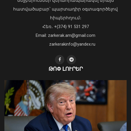
մեջբերումներ վերահրապարակել միայն
հատվածաբար՝ պարտադիր օգտագործելով
հիպերհղում։
Վարչապետ Փաշինյանն այցելել է
Հեռ․ +(374) 91 531 297
«ԷԼԵՎԵՅԹ ԷՅԱՅ» արհեստական
բանականության գործարան
Email: zarkerak.am@gmail.com
01 Օգոստոս, 2026 14:39
zarkerakinfo@yandex.ru
ԹՈՓ ԼՈՒՐԵՐ
Երեք նախարարություն
կանվանափոխվի․ Կառավարությունը
նախագիծ է ներկայացրել
06 Օգոստոս, 2026 10:41