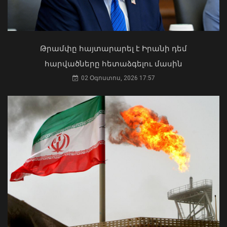
Ի՞նչ ուղերձ էր ոտքի չկանգնելը.
Աղաջանյանը` ընդդիմությանը
02 Օգոստոս, 2026 15:22
Թրամփը հայտարարել է Իրանի դեմ
հարվածները հետաձգելու մասին
02 Օգոստոս, 2026 17:57
Այս տարի քննություններին
անբավարար ստացած դիմորդների
թիվն էականորեն ավելի մեծ է, սա
ահազանգ է. Փաշինյան
06 Օգոստոս, 2026 10:34
ՀՀ երկաթուղին ազգային
ռազմավարական սեփականություն է