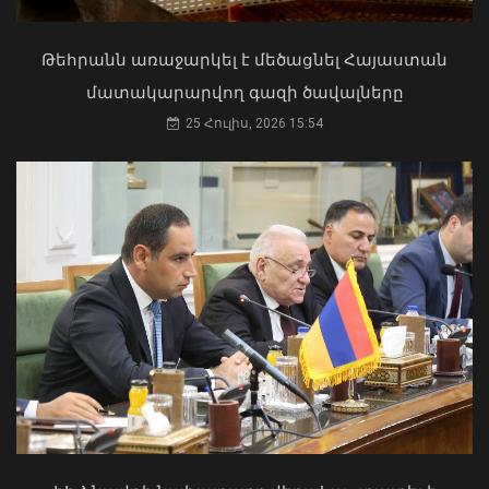
և պետք է կառավարվի ՀՀ
ինքնիշխանության ներքո.
Թեհրանն առաջարկել է մեծացնել Հայաստան
Բաբաջանյան
մատակարարվող գազի ծավալները
31 Հուլիս, 2026 12:08
25 Հուլիս, 2026 15:54
Երևանին և մարզերին վերջին մեկ
տարում որքա՞ն այգի, զբոսայգի,
պուրակ և անտառային տարածք է
վերադարձվել. մանրամասներ է Աննա
Վարդապետյանը
06 Օգոստոս, 2026 10:30
Երևանի Կենտրոնում պետության
սեփականության իրավունքն է
վերականգնվել 51,9 քմ նկուղային