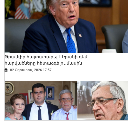
ՆԳ նախարարը Սյունիքի սահմանային
պահակակետերում հետևել է
Ոստիկանության գվարդիայի
շուրջօրյա հերթապահությանը
06 Օգոստոս, 2026 11:09
Թրամփը հայտարարել է Իրանի դեմ
հարվածները հետաձգելու մասին
02 Օգոստոս, 2026 17:57
2027 թվականից խաղատնային
գործառույթները կվերահսկվեն նոր