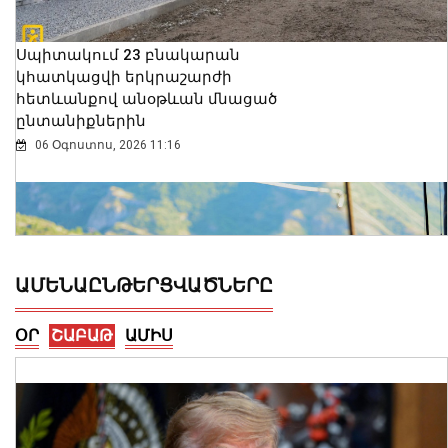
Սպիտակում 23 բնակարան
կհատկացվի երկրաշարժի
հետևանքով անօթևան մնացած
ընտանիքներին
06 Օգոստոս, 2026 11:16
ԱՄԵՆԱԸՆԹԵՐՑՎԱԾՆԵՐԸ
ՕՐ
ՇԱԲԱԹ
ԱՄԻՍ