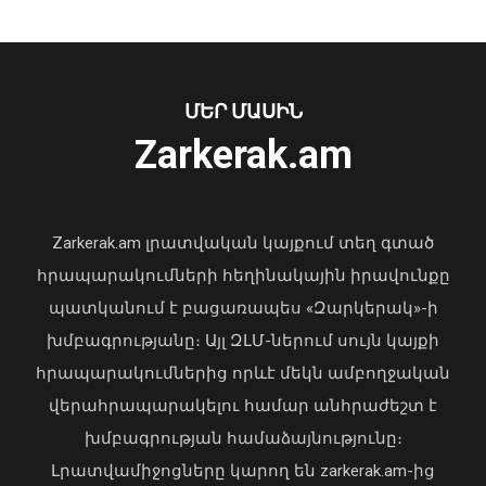
Ազիզյան
08 Օգոստոս, 2026 23:38
ՄԵՐ ՄԱՍԻՆ
Ուկրաինայի Գերագույն Ռադայի
Zarkerak.am
նախագահը շնորհավորել է ՀՀ ԱԺ
նախագահին
04 Օգոստոս, 2026 17:41
Zarkerak.am լրատվական կայքում տեղ գտած
հրապարակումների հեղինակային իրավունքը
պատկանում է բացառապես «Զարկերակ»-ի
խմբագրությանը։ Այլ ԶԼՄ-ներում սույն կայքի
Ողբերգական դեպք Երևանում․
հրապարակումներից որևէ մեկն ամբողջական
Կիևյան կամրջի տակ՝ ճանապարհի
վերահրապարակելու համար անհրաժեշտ է
երթևեկելի գոտում, հայտնաբերվել է
տղամարդու մարմին
խմբագրության համաձայնությունը։
08 Օգոստոս, 2026 23:15
Լրատվամիջոցները կարող են zarkerak.am-ից