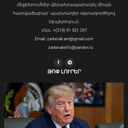
մեջբերումներ վերահրապարակել միայն
հատվածաբար՝ պարտադիր օգտագործելով
հիպերհղում։
«Պարտվեցինք դաժան հիվանդության
Հեռ․ +(374) 91 531 297
դեմ ծանր պայքարում»․ կյանքից
Email: zarkerak.am@gmail.com
հեռացել է Արսեն Ասլանյանը
04 Օգոստոս, 2026 19:12
zarkerakinfo@yandex.ru
ԹՈՓ ԼՈՒՐԵՐ
Երևանում մեկ օրում պահպանվող
հատուկ տարածք է տեղափոխվել 34
մոտոցիկլետ
08 Օգոստոս, 2026 23:01