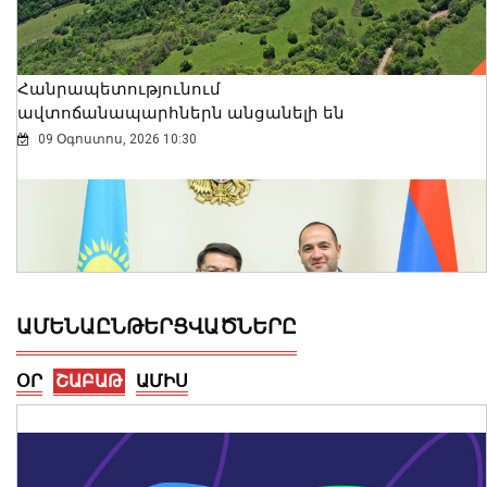
Հանրապետությունում
ավտոճանապարհներն անցանելի են
09 Օգոստոս, 2026 10:30
ԱՄԵՆԱԸՆԹԵՐՑՎԱԾՆԵՐԸ
ՕՐ
ՇԱԲԱԹ
ԱՄԻՍ
ԲՏԱ նախարար Դավիթ Թադևոսյանն