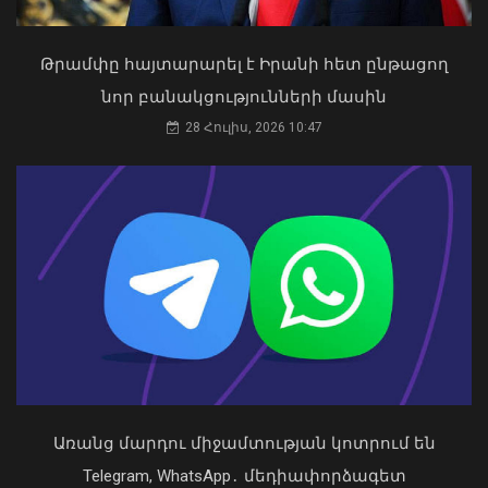
Թրամփը հայտարարել է Իրանի հետ ընթացող
«Ուժեղ Հայաստան»-ը դեմ է
նոր բանակցությունների մասին
քվեարկելու ԱԺ նախագահի
պաշտոնում Ռուբեն Ռուբինյանի
28 Հուլիս, 2026 10:47
Օգոստոսի 16-ին «Երազ Այգի»-ում
թեկնածությանը
կանցկացվի Ազգային տարազի
03 Օգոստոս, 2026 13:13
փառատոնը
08 Օգոստոս, 2026 22:41
Առանց մարդու միջամտության կոտրում են
Telegram, WhatsApp․ մեդիափորձագետ