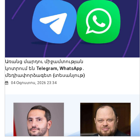
ընդունել է Ղազախստանի
փոխվարչապետ-նախարար Ժասլան
Մադիևին
08 Օգոստոս, 2026 23:52
Առանց մարդու միջամտության
կոտրում են Telegram, WhatsApp․
մեդիափորձագետ (տեսանյութ)
04 Օգոստոս, 2026 23:34
Համաշխարհային օվկիանոսի
մակերևութային ջերմաստիճանը
հուլիսին ռեկորդային է եղել․ Լևոն