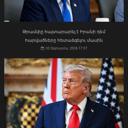
Կաթողիկոսը պետք է օրենքի առաջ
կանգնի, եթե հանցանք է գործել, կամ
Թրամփը հայտարարել է Իրանի դեմ
արտաքին ազդեցության գործակալ
հարվածները հետաձգելու մասին
դարձել. աստվածաբան
02 Օգոստոս, 2026 17:57
07 Օգոստոս, 2026 17:03