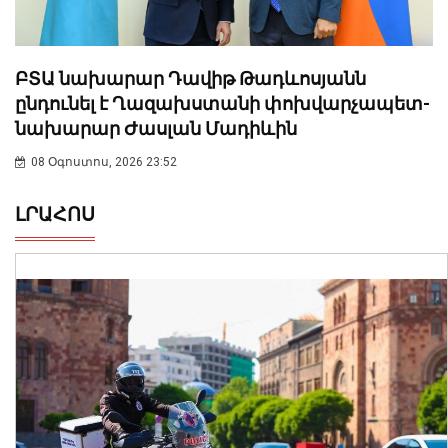
ԲՏԱ նախարար Դավիթ Թադևոսյանն
ընդունել է Ղազախստանի փոխվարչապետ-
նախարար Ժասլան Մադիևին
08 Օգոստոս, 2026 23:52
ԼՐԱՀՈՍ