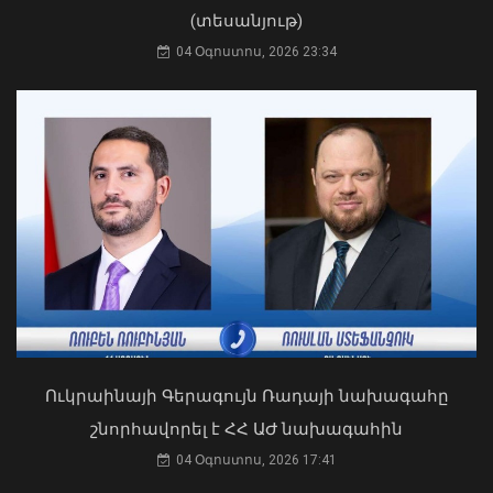
(տեսանյութ)
04 Օգոստոս, 2026 23:34
Դուք 5 տարի ինձնից փախած եք ման
եկել. Կոնջորյանը՝ «Հայաստան»
ՀՀ-ն և Ադրբեջանը ճանապարհ են
դաշինքի պատգամավորներին
բացել կայուն և անդառնալի
04 Օգոստոս, 2026 15:53
խաղաղության համար. Հրվ.
Կովկասում ԵՄ հատուկ
ներկայացուցիչ
08 Օգոստոս, 2026 22:11
Ուկրաինայի Գերագույն Ռադայի նախագահը
շնորհավորել է ՀՀ ԱԺ նախագահին
04 Օգոստոս, 2026 17:41