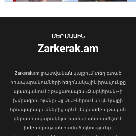
հատուկ տարածք է տեղափոխվել 34
մոտոցիկլետ
08 Օգոստոս, 2026 23:01
ՄԵՐ ՄԱՍԻՆ
Ուկրաինայի Գերագույն Ռադայի
Zarkerak.am
նախագահը շնորհավորել է ՀՀ ԱԺ
նախագահին
04 Օգոստոս, 2026 17:41
Zarkerak.am լրատվական կայքում տեղ գտած
հրապարակումների հեղինակային իրավունքը
պատկանում է բացառապես «Զարկերակ»-ի
խմբագրությանը։ Այլ ԶԼՄ-ներում սույն կայքի
հրապարակումներից որևէ մեկն ամբողջական
վերահրապարակելու համար անհրաժեշտ է
խմբագրության համաձայնությունը։