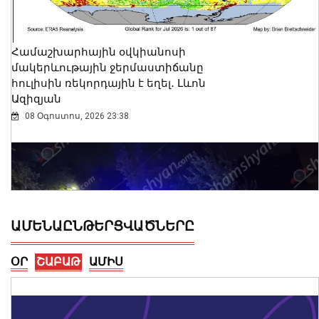
Համաշխարհային օվկիանոսի
մակերևութային ջերմաստիճանը
հուլիսին ռեկորդային է եղել․ Լևոն
Ազիզյան
08 Օգոստոս, 2026 23:38
ԱՄԵՆԱԸՆԹԵՐՑՎԱԾՆԵՐԸ
ՕՐ
ՇԱԲԱԹ
ԱՄԻՍ