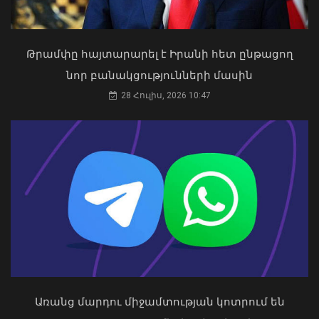
Թրամփը հայտարարել է Իրանի հետ ընթացող
«Ուժեղ Հայաստան»-ը դեմ է
նոր բանակցությունների մասին
քվեարկելու ԱԺ նախագահի
պաշտոնում Ռուբեն Ռուբինյանի
28 Հուլիս, 2026 10:47
թեկնածությանը
03 Օգոստոս, 2026 13:13
Արտակարգ դեպք Երևանում․ կոտրել
են «Հույս բոլոր մարդկանց»
հիմնադրամի շենքի մի քանի
պատուհաններն ու դռները
08 Օգոստոս, 2026 21:46
Առանց մարդու միջամտության կոտրում են