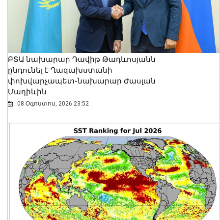
ԲՏԱ նախարար Դավիթ Թադևոսյանն
ընդունել է Ղազախստանի
փոխվարչապետ-նախարար Ժասլան
Մադիևին
08 Օգոստոս, 2026 23:52