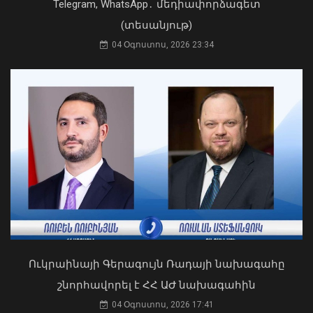
Telegram, WhatsApp․ մեդիափորձագետ
(տեսանյութ)
04 Օգոստոս, 2026 23:34
Դուք 5 տարի ինձնից փախած եք ման
եկել. Կոնջորյանը՝ «Հայաստան»
դաշինքի պատգամավորներին
04 Օգոստոս, 2026 15:53
2026 թվականի հունիսն ու հուլիսը
Եվրոպայում դարձել են
դիտարկումների պատմության
ամենաշոգ ամիսները․ Լևոն Ազիզյան
08 Օգոստոս, 2026 21:24
Ուկրաինայի Գերագույն Ռադայի նախագահը
շնորհավորել է ՀՀ ԱԺ նախագահին
04 Օգոստոս, 2026 17:41