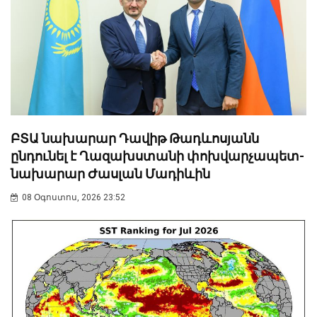
ԲՏԱ նախարար Դավիթ Թադևոսյանն
ընդունել է Ղազախստանի փոխվարչապետ-
նախարար Ժասլան Մադիևին
08 Օգոստոս, 2026 23:52