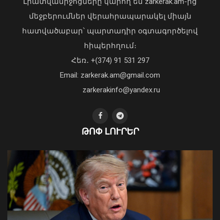
Լրատվամիջոցները կարող են zarkerak.am-ից
մեջբերումներ վերահրապարակել միայն
հատվածաբար՝ պարտադիր օգտագործելով
հիպերհղում։
«Պարտվեցինք դաժան հիվանդության
Հեռ․ +(374) 91 531 297
դեմ ծանր պայքարում»․ կյանքից
Email: zarkerak.am@gmail.com
հեռացել է Արսեն Ասլանյանը
04 Օգոստոս, 2026 19:12
zarkerakinfo@yandex.ru
Օգոստոսի 16-ին «Երազ Այգի»-ում
ԹՈՓ ԼՈՒՐԵՐ
կանցկացվի Ազգային տարազի
փառատոնը
08 Օգոստոս, 2026 22:41