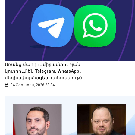
Ողբերգական դեպք Երևանում․
Կիևյան կամրջի տակ՝ ճանապարհի
երթևեկելի գոտում, հայտնաբերվել է
տղամարդու մարմին
08 Օգոստոս, 2026 23:15
Առանց մարդու միջամտության
կոտրում են Telegram, WhatsApp․
մեդիափորձագետ (տեսանյութ)
04 Օգոստոս, 2026 23:34
Երևանում մեկ օրում պահպանվող