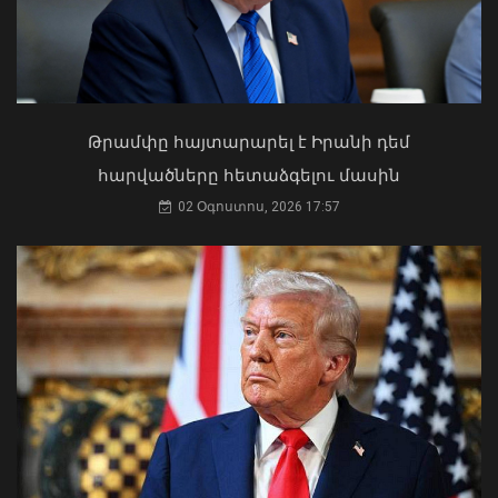
Կաթողիկոսը պետք է օրենքի առաջ
կանգնի, եթե հանցանք է գործել, կամ
Թրամփը հայտարարել է Իրանի դեմ
արտաքին ազդեցության գործակալ
հարվածները հետաձգելու մասին
դարձել. աստվածաբան
02 Օգոստոս, 2026 17:57
07 Օգոստոս, 2026 17:03
ՀՀ-ն և Ադրբեջանը ճանապարհ են
բացել կայուն և անդառնալի
խաղաղության համար. Հրվ.
Կովկասում ԵՄ հատուկ
ներկայացուցիչ
08 Օգոստոս, 2026 22:11