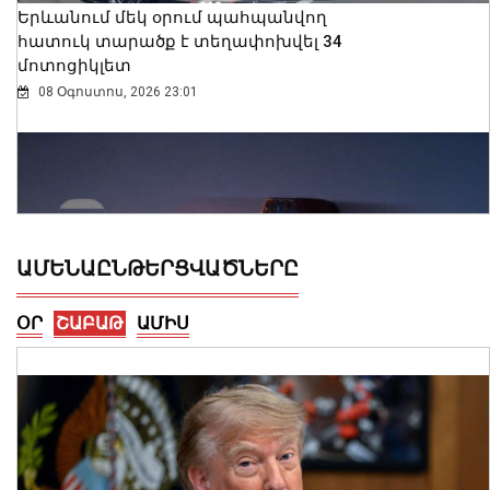
Երևանում մեկ օրում պահպանվող
հատուկ տարածք է տեղափոխվել 34
մոտոցիկլետ
08 Օգոստոս, 2026 23:01
ԱՄԵՆԱԸՆԹԵՐՑՎԱԾՆԵՐԸ
ՕՐ
ՇԱԲԱԹ
ԱՄԻՍ