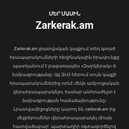
Առանց մարդու միջամտության
ՄԵՐ ՄԱՍԻՆ
կոտրում են Telegram, WhatsApp․
Zarkerak.am
մեդիափորձագետ (տեսանյութ)
04 Օգոստոս, 2026 23:34
Zarkerak.am լրատվական կայքում տեղ գտած
հրապարակումների հեղինակային իրավունքը
պատկանում է բացառապես «Զարկերակ»-ի
ՀՀ-ն և Ադրբեջանը ճանապարհ են
խմբագրությանը։ Այլ ԶԼՄ-ներում սույն կայքի
բացել կայուն և անդառնալի
հրապարակումներից որևէ մեկն ամբողջական
խաղաղության համար. Հրվ.
Կովկասում ԵՄ հատուկ
վերահրապարակելու համար անհրաժեշտ է
ներկայացուցիչ
խմբագրության համաձայնությունը։
08 Օգոստոս, 2026 22:11
Լրատվամիջոցները կարող են zarkerak.am-ից
մեջբերումներ վերահրապարակել միայն
հատվածաբար՝ պարտադիր օգտագործելով