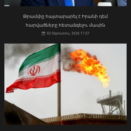
04 Օգոստոս, 2026 17:41
Թրամփը հայտարարել է Իրանի դեմ
հարվածները հետաձգելու մասին
02 Օգոստոս, 2026 17:57
2026 թվականի հունիսն ու հուլիսը
Եվրոպայում դարձել են
դիտարկումների պատմության
ամենաշոգ ամիսները․ Լևոն Ազիզյան
08 Օգոստոս, 2026 21:24
Ի՞նչ ուղերձ էր ոտքի չկանգնելը.
Աղաջանյանը` ընդդիմությանը
02 Օգոստոս, 2026 15:22