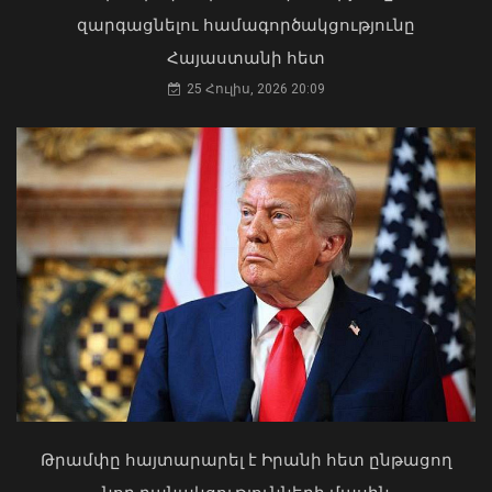
զարգացնելու համագործակցությունը
Հայաստանի հետ
25 Հուլիս, 2026 20:09
Սայաթ-Նովայի փողոցում բռնկված
հրդեհը մարվել է. ՆԳՆ ՓԾ
08 Օգոստոս, 2026 20:50
Կաթողիկոսը պետք է օրենքի առաջ
կանգնի, եթե հանցանք է գործել, կամ
արտաքին ազդեցության գործակալ
դարձել. աստվածաբան
07 Օգոստոս, 2026 17:03
Թրամփը հայտարարել է Իրանի հետ ընթացող