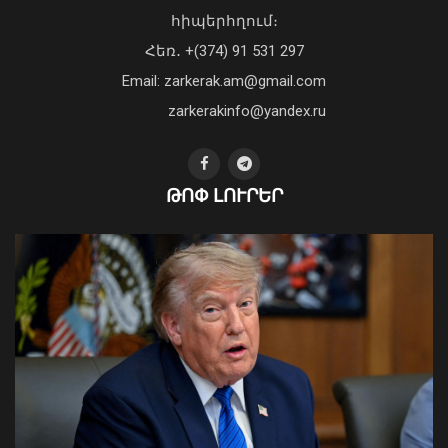
«Պարտվեցինք դաժան հիվանդության
հիպերհղում։
դեմ ծանր պայքարում»․ կյանքից
Հեռ․ +(374) 91 531 297
հեռացել է Արսեն Ասլանյանը
04 Օգոստոս, 2026 19:12
Email: zarkerak.am@gmail.com
zarkerakinfo@yandex.ru
ԹՈՓ ԼՈՒՐԵՐ
Արտակարգ դեպք Երևանում․ կոտրել
են «Հույս բոլոր մարդկանց»
հիմնադրամի շենքի մի քանի
պատուհաններն ու դռները
08 Օգոստոս, 2026 21:46
Ուկրաինայի Գերագույն Ռադայի
նախագահը շնորհավորել է ՀՀ ԱԺ
նախագահին