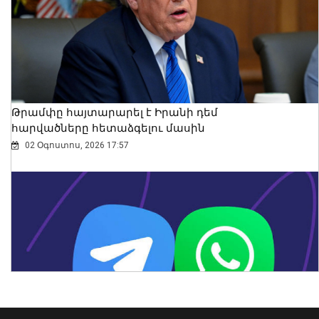
Թրամփը հայտարարել է Իրանի դեմ
հարվածները հետաձգելու մասին
02 Օգոստոս, 2026 17:57
Օգոստոսի 16-ին «Երազ Այգի»-ում
կանցկացվի Ազգային տարազի
փառատոնը
08 Օգոստոս, 2026 22:41