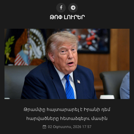
Հայաստանի և ՀԱՊԿ-ի միջև որևէ
ԹՈՓ ԼՈՒՐԵՐ
«հակամարտություն» գոյություն չունի․
ՀԱՊԿ-ում ՌԴ մշտական
ներկայացուցիչ
06 Օգոստոս, 2026 14:47
Ի՞նչ ուղերձ էր ոտքի չկանգնելը.
Աղաջանյանը` ընդդիմությանը
02 Օգոստոս, 2026 15:22
Թրամփը հայտարարել է Իրանի դեմ
հարվածները հետաձգելու մասին
02 Օգոստոս, 2026 17:57
Արենի համայնքին կհատուցվի 2.2