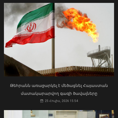
միլիոն դրամ. Դատախազության՝
պետշահերի հերթական հայցը
բավարարվել է
06 Օգոստոս, 2026 14:43
ՀՀ երկաթուղին ազգային
ռազմավարական սեփականություն է
և պետք է կառավարվի ՀՀ
ինքնիշխանության ներքո.
Թեհրանն առաջարկել է մեծացնել Հայաստան
Բաբաջանյան
մատակարարվող գազի ծավալները
31 Հուլիս, 2026 12:08
25 Հուլիս, 2026 15:54
Իսլամաբադը մեծ նշանակություն է
տալիս Երևանի, Մոսկվայի և Բաքվի
հետ կապերի ամրապնդմանը. ՌԴ-ում