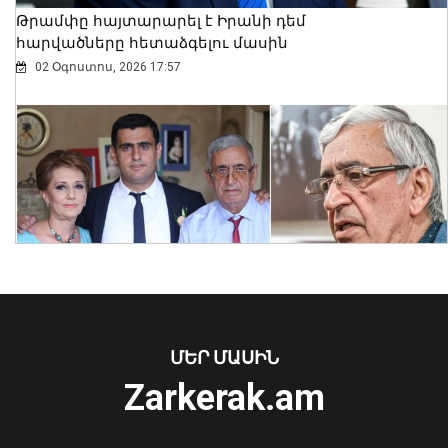
Թրամփը հայտարարել է Իրանի դեմ
հարվածները հետաձգելու մասին
02 Օգոստոս, 2026 17:57
ՍԱՏՄ-ն կասեցրել է «Քաղցր հեքիաթ»
ըմպելիքների արտադրամասի
գործունեությունը
06 Օգոստոս, 2026 15:15
ՄԵՐ ՄԱՍԻՆ
Zarkerak.am
«Պարտվեցինք դաժան հիվանդության
դեմ ծանր պայքարում»․ կյանքից