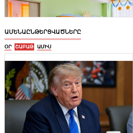
ԱՄԵՆԱԸՆԹԵՐՑՎԱԾՆԵՐԸ
ՕՐ
ՇԱԲԱԹ
ԱՄԻՍ
Կառավարությունը շուրջ 5.6 մլրդ դրամ
կուղղի 61 մանկապարտեզի
շինարարական ծրագրերին
06 Օգոստոս, 2026 15:34