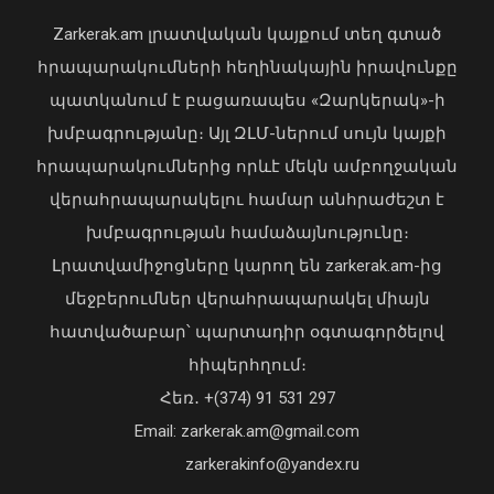
հեռացել է Արսեն Ասլանյանը
Zarkerak.am լրատվական կայքում տեղ գտած
04 Օգոստոս, 2026 19:12
հրապարակումների հեղինակային իրավունքը
պատկանում է բացառապես «Զարկերակ»-ի
խմբագրությանը։ Այլ ԶԼՄ-ներում սույն կայքի
Վարչապետը ժամանել է Ղրղզստան
06 Օգոստոս, 2026 15:07
հրապարակումներից որևէ մեկն ամբողջական
վերահրապարակելու համար անհրաժեշտ է
խմբագրության համաձայնությունը։
Լրատվամիջոցները կարող են zarkerak.am-ից
մեջբերումներ վերահրապարակել միայն
հատվածաբար՝ պարտադիր օգտագործելով
հիպերհղում։
Վարչապետ Փաշինյանն այցելել է
Հեռ․ +(374) 91 531 297
«ԷԼԵՎԵՅԹ ԷՅԱՅ» արհեստական
բանականության գործարան
Email: zarkerak.am@gmail.com
01 Օգոստոս, 2026 14:39
zarkerakinfo@yandex.ru