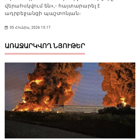
վերահսկվում են»,- հայտարարել է
ադրբեջանցի պաշտոնյան։
05 Հունիս, 2026 15:17
ԱՌԱՋԱՐԿՎՈՂ ՆՅՈՒԹԵՐ