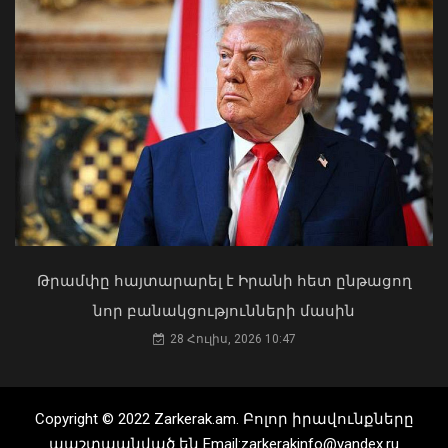
Երևանի Կենտրոնում պետության
սեփականության իրավունքն է
վերականգնվել 51,9 քմ նկուղային
տարածքի և հողամասի նկատմամբ
31 Հուլիս, 2026 15:26
Պաշտոնից ազատումներ և
Թրամփը հայտարարել է Իրանի հետ ընթացող
նշանակումներ՝ մի շարք
նոր բանակցությունների մասին
գերատեսչություններում.
28 Հուլիս, 2026 10:47
վարչապետը որոշումներ է ստորագրել
06 Օգոստոս, 2026 14:14
Copyright © 2022 Zarkerak.am. Բոլոր իրավունքները
պաշտպանված են Email:zarkerakinfo@yandex.ru