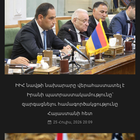
Պակիստանի դեսպան
06 Օգոստոս, 2026 14:22
Մկրտության արարողությունից հետո
Արտաշատում 14 մարդ թունավորման
ախտանիշներով դիմել է ԲԿ. ՀՎԿԱԿ
ԻԻՀ նավթի նախարարը վերահաստատել է
02 Օգոստոս, 2026 15:06
Իրանի պատրաստակամությունը՝
զարգացնելու համագործակցությունը
Արթուր Գասպարյանը
Հայաստանի հետ
վերանշանակվել է ՊՊԾ պետի
25 Հուլիս, 2026 20:09
պաշտոնում
06 Օգոստոս, 2026 14:21