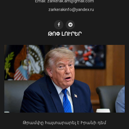
բանականության գործարան
Email: zarkerak.am@gmail.com
01 Օգոստոս, 2026 14:39
zarkerakinfo@yandex.ru
ԹՈՓ ԼՈՒՐԵՐ
Ծաղկաձորը կընդունի շախմատի
աշխարհի դպրոցական թիմերի
առաջնության եվրոպական փուլը
06 Օգոստոս, 2026 20:58
Ի՞նչ ուղերձ էր ոտքի չկանգնելը.
Աղաջանյանը` ընդդիմությանը
02 Օգոստոս, 2026 15:22
Թրամփը հայտարարել է Իրանի դեմ