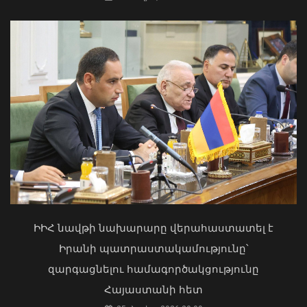
Ռուստամ Բաքոյանը հանդիպել է ՀՀ-
ում Իրաքի գործերի ժամանակավոր
հավատարմատարի հետ
06 Օգոստոս, 2026 20:29
Մկրտության արարողությունից հետո
Արտաշատում 14 մարդ թունավորման
ախտանիշներով դիմել է ԲԿ. ՀՎԿԱԿ
ԻԻՀ նավթի նախարարը վերահաստատել է
02 Օգոստոս, 2026 15:06
Իրանի պատրաստակամությունը՝
զարգացնելու համագործակցությունը
Հայաստանի հետ