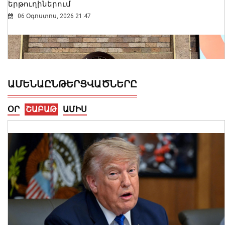
երթուղիներում
06 Օգոստոս, 2026 21:47
ԱՄԵՆԱԸՆԹԵՐՑՎԱԾՆԵՐԸ
ՕՐ
ՇԱԲԱԹ
ԱՄԻՍ
ԱԳ փոխնախարարը Նայրոբիում
ներկայացրել է COP17-ի