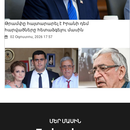
կազմակերպման Հայաստանի
առաջնահերթությունները
06 Օգոստոս, 2026 21:44
Թրամփը հայտարարել է Իրանի դեմ
հարվածները հետաձգելու մասին
02 Օգոստոս, 2026 17:57
Լոռու մարզի Օձուն գյուղում կայացել է
ՄԵՐ ՄԱՍԻՆ
Ազգային երաժշտության «Ճախրուկ»