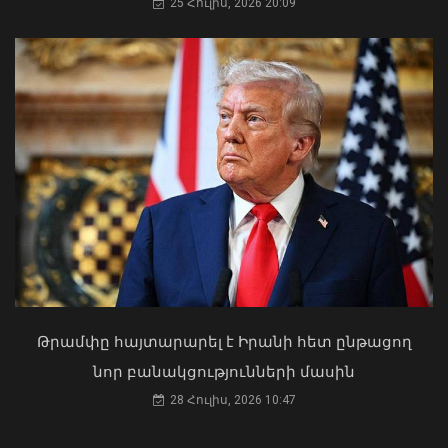
25 Հուլիս, 2026 20:09
Ծովինար Թադևոսյանը պարգևատրել
է ծառայողական
պարտականությունները
բարեխղճորեն կատարած
ծառայողներին
Երևանի Կենտրոնում պետության
06 Օգոստոս, 2026 20:17
սեփականության իրավունքն է
վերականգնվել 51,9 քմ նկուղային
տարածքի և հողամասի նկատմամբ
31 Հուլիս, 2026 15:26
Թրամփը հայտարարել է Իրանի հետ ընթացող
նոր բանակցությունների մասին
28 Հուլիս, 2026 10:47