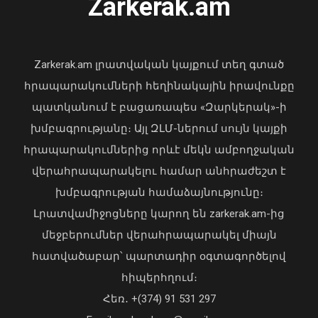
Zarkerak.am
ամենամյա միջազգային ներառական
6-րդ փառատոնը
«Պարտվեցինք դաժան հիվանդության
դեմ ծանր պայքարում»․ կյանքից
06 Օգոստոս, 2026 21:08
հեռացել է Արսեն Ասլանյանը
Zarkerak.am լրատվական կայքում տեղ գտած
04 Օգոստոս, 2026 19:12
հրապարակումների հեղինակային իրավունքը
պատկանում է բացառապես «Զարկերակ»-ի
խմբագրությանը։ Այլ ԶԼՄ-ներում սույն կայքի
հրապարակումներից որևէ մեկն ամբողջական
վերահրապարակելու համար անհրաժեշտ է
խմբագրության համաձայնությունը։
Լրատվամիջոցները կարող են zarkerak.am-ից
մեջբերումներ վերահրապարակել միայն
հատվածաբար՝ պարտադիր օգտագործելով
հիպերհղում։
Վարչապետ Փաշինյանն այցելել է
Հեռ․ +(374) 91 531 297
«ԷԼԵՎԵՅԹ ԷՅԱՅ» արհեստական