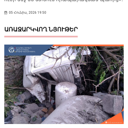
05 Հունիս, 2026 19:50
ԱՌԱՋԱՐԿՎՈՂ ՆՅՈՒԹԵՐ