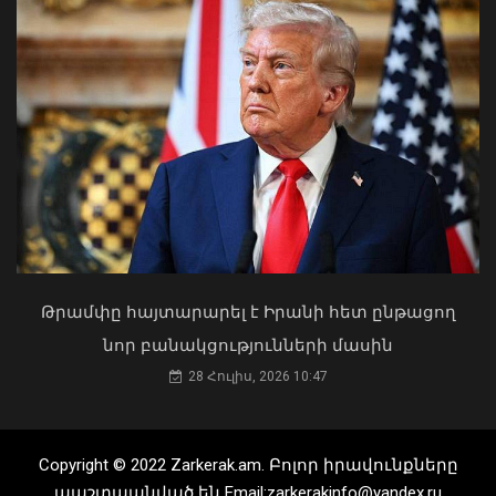
ներկայացվել է միջազգային
իրավիճակը
07 Օգոստոս, 2026 15:33
«Ուժեղ Հայաստան»-ը դեմ է
քվեարկելու ԱԺ նախագահի
պաշտոնում Ռուբեն Ռուբինյանի
թեկնածությանը
03 Օգոստոս, 2026 13:13
Թրամփը հայտարարել է Իրանի հետ ընթացող
նոր բանակցությունների մասին
28 Հուլիս, 2026 10:47
«Ուժեղ Հայաստան» խմբակցությունը
լքեց Ազգային ժողովի դահլիճը
07 Օգոստոս, 2026 15:31
Copyright © 2022 Zarkerak.am. Բոլոր իրավունքները
պաշտպանված են Email:zarkerakinfo@yandex.ru