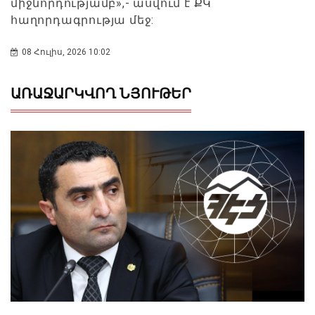
միջնորդությամբ»,- ասվում է ՔԿ
հաղորդագրությա մեջ:
08 Հուլիս, 2026 10:02
ԱՌԱՋԱՐԿՎՈՂ ՆՅՈՒԹԵՐ