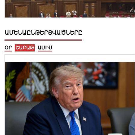
ԱՄԵՆԱԸՆԹԵՐՑՎԱԾՆԵՐԸ
ՕՐ
ՇԱԲԱԹ
ԱՄԻՍ
Պատգամավորները 1 րոպե լռությամբ
հարգեցին ցեղասպանված
ասորիների հիշատակը
07 Օգոստոս, 2026 16:29