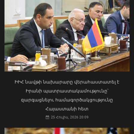
ախտորոշմամբ ԲԿ է տեղափոխվել
երեք անձ. ՍԱՏՄ-ն վերահսկողություն
է սկսել «Բամբու» բար-ռեստորանում
07 Օգոստոս, 2026 15:40
Առանց մարդու միջամտության
կոտրում են Telegram, WhatsApp․
մեդիափորձագետ (տեսանյութ)
04 Օգոստոս, 2026 23:34
ԻԻՀ նավթի նախարարը վերահաստատել է
Իրանի պատրաստակամությունը՝
զարգացնելու համագործակցությունը
Հայաստանի հետ
25 Հուլիս, 2026 20:09
Հայաստանում էբոլայի
ներթափանցման վտանգը ցածր է․