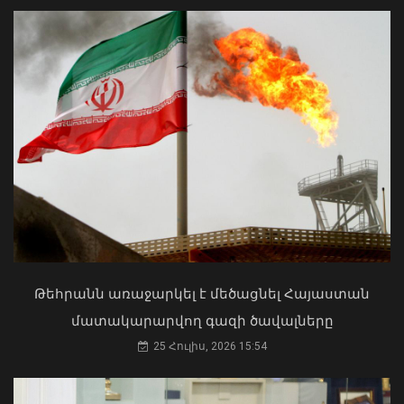
Գայի պողոտայում բախվել են Hongqi-ն
և «Կիա»-ն. վերջինիս վարորդը
մահացել է
07 Օգոստոս, 2026 15:45
Մկրտության արարողությունից հետո
Արտաշատում 14 մարդ թունավորման
ախտանիշներով դիմել է ԲԿ. ՀՎԿԱԿ
02 Օգոստոս, 2026 15:06
Թեհրանն առաջարկել է մեծացնել Հայաստան
մատակարարվող գազի ծավալները
25 Հուլիս, 2026 15:54
Սուր աղիքային վարակ նախնական