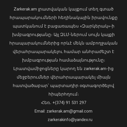
հեռացել է Արսեն Ասլանյանը
Zarkerak.am լրատվական կայքում տեղ գտած
04 Օգոստոս, 2026 19:12
հրապարակումների հեղինակային իրավունքը
պատկանում է բացառապես «Զարկերակ»-ի
2026-ի առաջին կիսամյակում
խմբագրությանը։ Այլ ԶԼՄ-ներում սույն կայքի
բարելավվել են հարկային
հրապարակումներից որևէ մեկն ամբողջական
կարգապահության ցուցանիշները.
վերահրապարակելու համար անհրաժեշտ է
ՊԵԿ
խմբագրության համաձայնությունը։
07 Օգոստոս, 2026 16:08
Լրատվամիջոցները կարող են zarkerak.am-ից
մեջբերումներ վերահրապարակել միայն
հատվածաբար՝ պարտադիր օգտագործելով
հիպերհղում։
Վարչապետ Փաշինյանն այցելել է
Հեռ․ +(374) 91 531 297
«ԷԼԵՎԵՅԹ ԷՅԱՅ» արհեստական
բանականության գործարան
Email: zarkerak.am@gmail.com
01 Օգոստոս, 2026 14:39
zarkerakinfo@yandex.ru