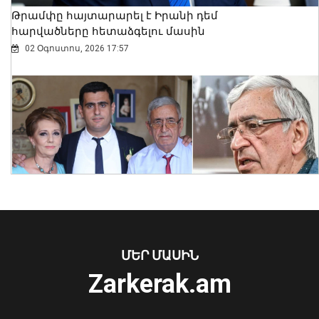
Թրամփը հայտարարել է Իրանի դեմ
հարվածները հետաձգելու մասին
02 Օգոստոս, 2026 17:57
Մինվոդիում կասեցվել է 16 միլիոն
ռուբլու անօրինական տեղափոխումը
Հայաստան
07 Օգոստոս, 2026 16:20
ՄԵՐ ՄԱՍԻՆ
Zarkerak.am
«Պարտվեցինք դաժան հիվանդության
դեմ ծանր պայքարում»․ կյանքից