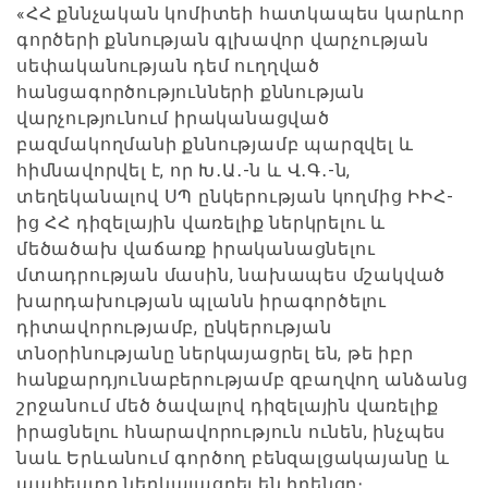
«ՀՀ քննչական կոմիտեի հատկապես կարևոր
գործերի քննության գլխավոր վարչության
սեփականության դեմ ուղղված
հանցագործությունների քննության
վարչությունում իրականացված
բազմակողմանի քննությամբ պարզվել և
հիմնավորվել է, որ Խ․Ա․-ն և Վ․Գ․-ն,
տեղեկանալով ՍՊ ընկերության կողմից ԻԻՀ-
ից ՀՀ դիզելային վառելիք ներկրելու և
մեծածախ վաճառք իրականացնելու
մտադրության մասին, նախապես մշակված
խարդախության պլանն իրագործելու
դիտավորությամբ, ընկերության
տնօրինությանը ներկայացրել են, թե իբր
հանքարդյունաբերությամբ զբաղվող անձանց
շրջանում մեծ ծավալով դիզելային վառելիք
իրացնելու հնարավորություն ունեն, ինչպես
նաև Երևանում գործող բենզալցակայանը և
պահեստը ներկայացրել են իրենցը։