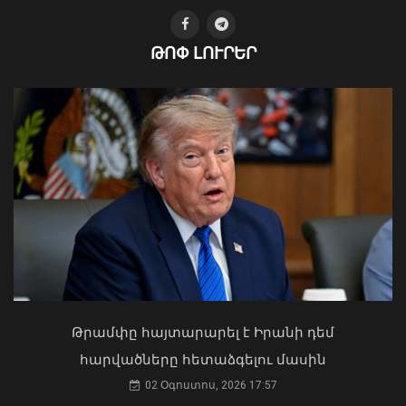
ԹՈՓ ԼՈՒՐԵՐ
Դիլիջանում աշակերտների և
ուսանողների համար
ներհամայնքային տրանսպորտը
կդառնա անվճար
07 Օգոստոս, 2026 15:56
Ի՞նչ ուղերձ էր ոտքի չկանգնելը.
Աղաջանյանը` ընդդիմությանը
02 Օգոստոս, 2026 15:22
Թրամփը հայտարարել է Իրանի դեմ
հարվածները հետաձգելու մասին
02 Օգոստոս, 2026 17:57