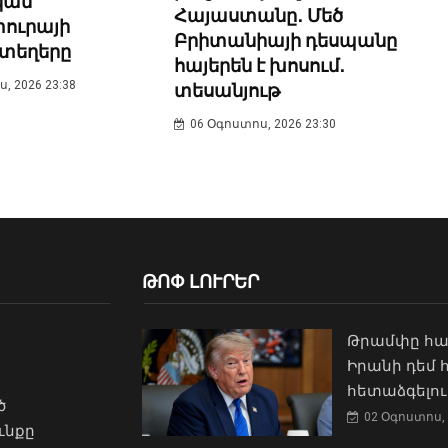
կան
Հայաստանը․ Մեծ
ուրայի
Բրիտանիայի դեսպանը
տեղերը
հայերեն է խոսում․
, 2026 23:38
տեսանյութ
06 Օգոստոս, 2026 23:30
ԹՈՓ ԼՈՒՐԵՐ
Թրամփը հա
Իրանի դեմ
հետաձգելու
ծ
02 Օգոստոս, 
ւնքը