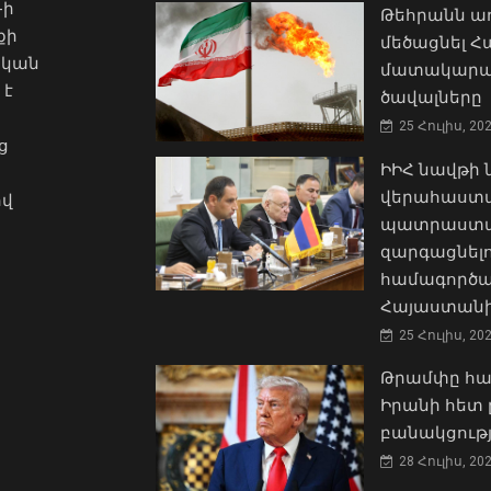
-ի
Թեհրանն առ
քի
մեծացնել 
ական
մատակարա
 է
ծավալները
25 Հուլիս, 20
ց
ԻԻՀ նավթի
վերահաստա
ով
պատրաստակ
զարգացնել
համագործա
Հայաստանի
25 Հուլիս, 20
Թրամփը հա
Իրանի հետ 
բանակցությ
28 Հուլիս, 20