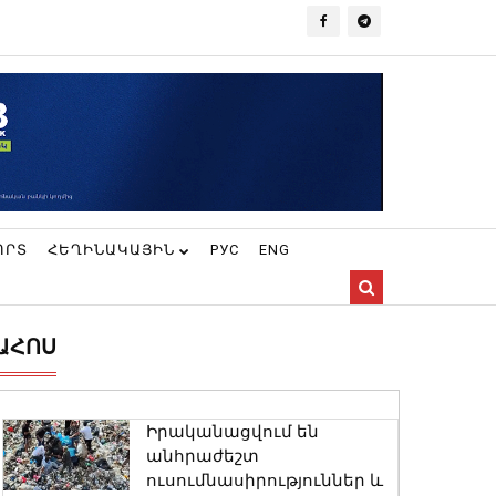
ՈՐՏ
ՀԵՂԻՆԱԿԱՅԻՆ
РУС
ENG
ԱՀՈՍ
Իրականացվում են
անհրաժեշտ
ուսումնասիրություններ և