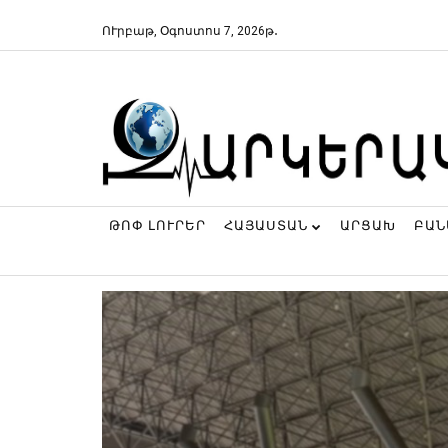
ՈՒրբաթ, Օգոստոս 7, 2026թ․
ԹՈՓ ԼՈՒՐԵՐ
ՀԱՅԱՍՏԱՆ
ԱՐՑԱԽ
ԲԱ