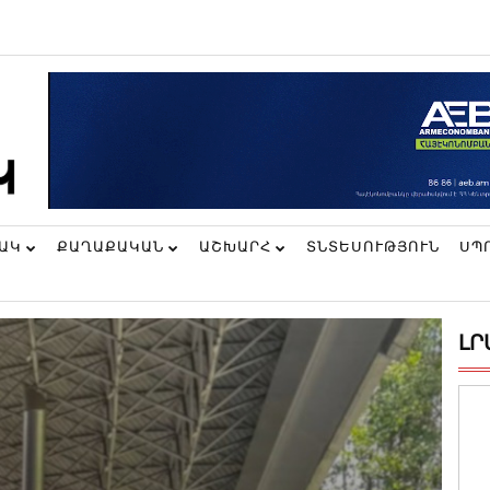
ՆԱԿ
ՔԱՂԱՔԱԿԱՆ
ԱՇԽԱՐՀ
ՏՆՏԵՍՈՒԹՅՈՒՆ
ՍՊ
ԼՐ