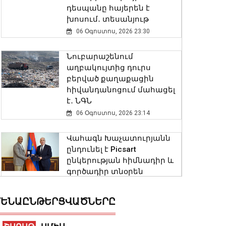
դեսպանը հայերեն է
խոսում․ տեսանյութ
06 Օգոստոս, 2026 23:30
Նուբարաշենում
աղբակույտից դուրս
բերված քաղաքացին
հիվանդանոցում մահացել
է․ ՆԳՆ
06 Օգոստոս, 2026 23:14
Վահագն Խաչատուրյանն
ընդունել է Picsart
ընկերության հիմնադիր և
գործադիր տնօրեն
Հովհաննես Ավոյանին
06 Օգոստոս, 2026 22:51
ԵՆԱԸՆԹԵՐՑՎԱԾՆԵՐԸ
Խոշոր հրդեհ է բռնկվել