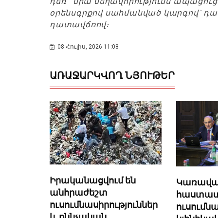
դեռ նրա մեղավորությունն ապացու
օրենսգրքով սահմանված կարգով` դա
դատավճռով։
08 Հուլիս, 2026 11:08
ԱՌԱՋԱՐԿՎՈՂ ՆՅՈՒԹԵՐ
Իրականացվում են
Կառավար
անհրաժեշտ
հաստատել
ուսումնասիրություններ
ուսում
և քննչական