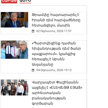
ՇԱԲԱԹ
ԱՄԻՍ
Երևանի Սիլիկյան
թաղամասի
հարևանությամբ գտնվող
Թրամփը հայտարարել է
աղբավայրում
Իրանի դեմ հարվածները
06 Օգոստոս, 2026 22:33
հետաձգելու մասին
02 Օգոստոս, 2026 17:57
Վթար Լոռու մարզում․
փրկարարները վարորդին
«Պարտվեցինք դաժան
դուրս են բերել
հիվանդության դեմ ծանր
արգելափակումից
պայքարում»․ կյանքից
06 Օգոստոս, 2026 22:09
հեռացել է Արսեն
Ասլանյանը
Փոփոխություններ են
04 Օգոստոս, 2026 19:12
կատարվել Երևանի
ավտոբուսային
Վարչապետ Փաշինյանն
երթուղիներում
այցելել է «ԷԼԵՎԵՅԹ ԷՅԱՅ»
06 Օգոստոս, 2026 21:47
արհեստական
բանականության
գործարան
ԱԳ փոխնախարարը