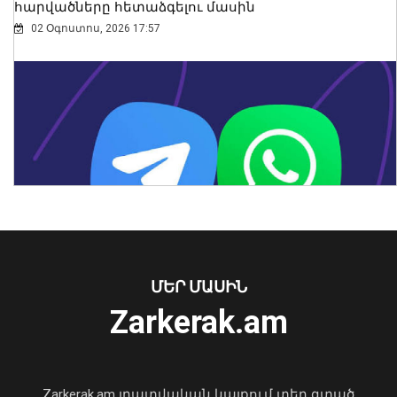
հարվածները հետաձգելու մասին
02 Օգոստոս, 2026 17:57
Իլհամ Ալիևն ու Դոնալդ Թրամփը
հեռախոսազրույց են ունեցել
Առանց մարդու միջամտության
08 Օգոստոս, 2026 20:29
ՄԵՐ ՄԱՍԻՆ
կոտրում են Telegram, WhatsApp․
Zarkerak.am
մեդիափորձագետ (տեսանյութ)
04 Օգոստոս, 2026 23:34
Zarkerak.am լրատվական կայքում տեղ գտած