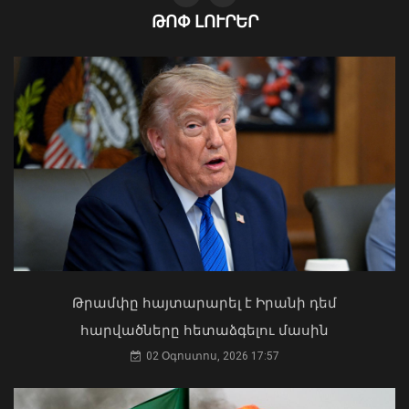
ԹՈՓ ԼՈՒՐԵՐ
Ուկրաինայի Գերագույն Ռադայի
Անգլիայի բոլոր ջրային ավազաններն
նախագահը շնորհավորել է ՀՀ ԱԺ
աղտոտված են թnւնավոր քիմիական
նախագահին
նյութերով. Լևոն Ազիզյան
04 Օգոստոս, 2026 17:41
08 Օգոստոս, 2026 19:56
Թրամփը հայտարարել է Իրանի դեմ
հարվածները հետաձգելու մասին
02 Օգոստոս, 2026 17:57