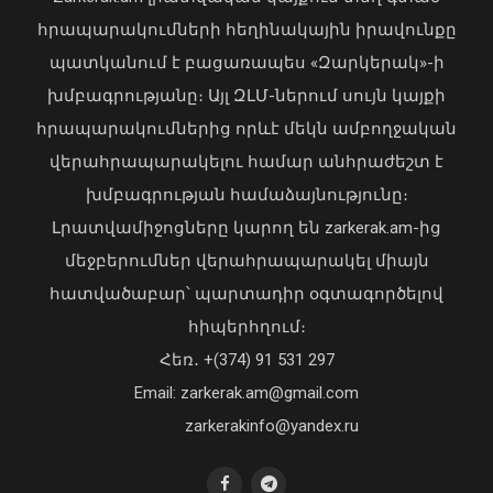
հրապարակումների հեղինակային իրավունքը
պատկանում է բացառապես «Զարկերակ»-ի
խմբագրությանը։ Այլ ԶԼՄ-ներում սույն կայքի
հրապարակումներից որևէ մեկն ամբողջական
վերահրապարակելու համար անհրաժեշտ է
Հանդիսավոր միջոցառման
խմբագրության համաձայնությունը։
ընթացքում պարգևները հանձնվեցին
Լրատվամիջոցները կարող են zarkerak.am-ից
ուժային կառույցների
մեջբերումներ վերահրապարակել միայն
մասնակցությամբ բանակային
խաղերի մրցանակակիրներին.
հատվածաբար՝ պարտադիր օգտագործելով
Փաշինյանը տեսանյութ է
«Պարտվեցինք դաժան հիվանդության
հիպերհղում։
հրապարակել
դեմ ծանր պայքարում»․ կյանքից
Հեռ․ +(374) 91 531 297
հեռացել է Արսեն Ասլանյանը
08 Օգոստոս, 2026 20:08
04 Օգոստոս, 2026 19:12
Email: zarkerak.am@gmail.com
zarkerakinfo@yandex.ru