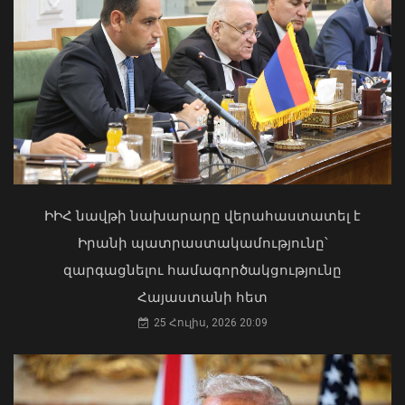
Մկրտության արարողությունից հետո
Արտաշատում 14 մարդ թունավորման
ախտանիշներով դիմել է ԲԿ. ՀՎԿԱԿ
ՆԳՆ թիմը ռեկորդներ է սահմանել
02 Օգոստոս, 2026 15:06
բանակային խաղերում
08 Օգոստոս, 2026 18:56
ԻԻՀ նավթի նախարարը վերահաստատել է
Իրանի պատրաստակամությունը՝
զարգացնելու համագործակցությունը
Հայաստանի հետ
25 Հուլիս, 2026 20:09