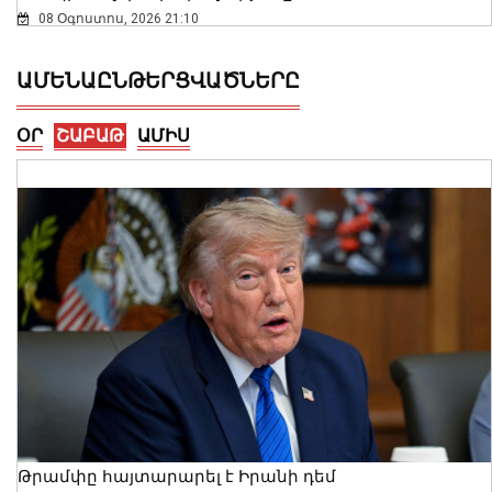
08 Օգոստոս, 2026 21:10
ԱՄԵՆԱԸՆԹԵՐՑՎԱԾՆԵՐԸ
ՕՐ
ՇԱԲԱԹ
ԱՄԻՍ
Սայաթ-Նովայի փողոցում բռնկված
հրդեհը մարվել է. ՆԳՆ ՓԾ
08 Օգոստոս, 2026 20:50
Թրամփը հայտարարել է Իրանի դեմ