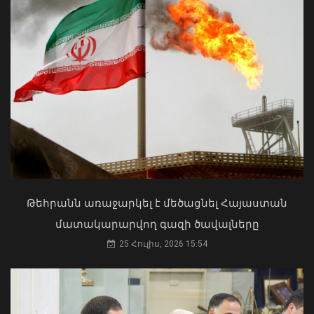
Ի՞նչ ուղերձ էր ոտքի չկանգնելը.
Հրդեհի ահազանգ Սայաթ-Նովա
Աղաջանյանը` ընդդիմությանը
պողոտայում. շենքից տարհանվել է 5
02 Օգոստոս, 2026 15:22
բնակիչ
08 Օգոստոս, 2026 19:34
Թեհրանն առաջարկել է մեծացնել Հայաստան
մատակարարվող գազի ծավալները
25 Հուլիս, 2026 15:54