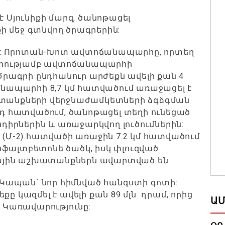
է Սյունիքի մարզ, ծանոթացել
ի մեջ գտնվող ծրագրերին:
 է Որոտան-Խոտ ավտոճանապարհը, որտեղ
րկարությամբ ավտոճանապարհի
ագրի ընդհանուր արժեքն ավելի քան 4
ր ճանապարհի 8,7 կմ հատվածում առաջացել է
ատանքների վերջնաժամկետների ձգձգման
յդ հատվածում, ծանոթացել տեղի ունեցած
րներին և առաջարկվող լուծումներին:
 (Մ-2) հատվածի առաջին 7.2 կմ հատվածում
սֆալտբետոնե ծածկ, իսկ փլուզված
ային աշխատանքներն ավարտված են:
է Կապան` նոր հիմնված հանգստի գոտի:
ը կազմել է ավելի քան 89 մլն դրամ, որից
ԱՄ
է Կառավարությունը: