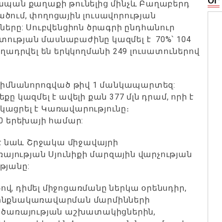
ՕՐ
Կապան քաղաքի թունելից մինչև Բաղաբերդ
ծում, փողոցային լուսավորության
րը: Սուբվենցիոն ծրագրի ընդհանուր
ետության մասնաբաժինը կազմել է 70%՝ 104
եղադրվել են երկկողմանի 249 լուսատուներով
 հիմնանորոգված թիվ 1 մանկապարտեզ:
ը կազմել է ավելի քան 377 մլն դրամ, որի է
ատկացրել է Կառավարությունը։
 երեխայի համար:
 նաև Շրջակա միջավայրի
յության Սյունիքի մարզային վարչության
թյանը:
յթով, դիմել միջոցառմանը ներկա օրենսդիր,
 ինքնակառավարման մարմինների
ն ծառայության աշխատակիցներին,