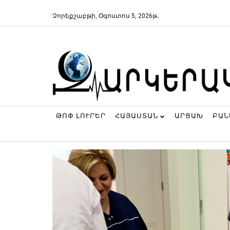
Չորեքշաբթի, Օգոստոս 5, 2026թ․
ԹՈՓ ԼՈՒՐԵՐ
ՀԱՅԱՍՏԱՆ
ԱՐՑԱԽ
ԲԱ