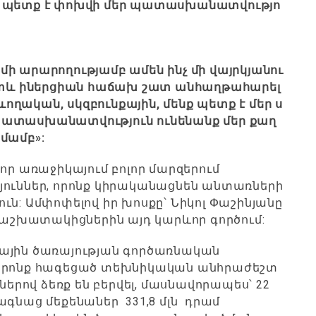
պետք
է
փոխվի
մեր
պատասխանատվությո
մի
արարողությամբ
ամեն
ինչ
մի
վայրկյանու
տև
իներցիան
հաճախ
շատ
անհաղթահարել
ևողական
,
սկզբունքային
,
մենք
պետք
է
մեր
ս
ատասխանատվություն
ունենանք
մեր
քաղ
մամբ
»:
որ առաջիկայում բոլոր մարզերում
յուններ, որոնք կիրականացնեն անտառների
ւն: Ամփոփելով իր խոսքը՝ Նիկոլ Փաշինյանը
ն աշխատակիցներին այդ կարևոր գործում:
ային ծառայության գործառնական
 որոնք հագեցած տեխնիկական անհրաժեշտ
ներով ձեռք են բերվել, մասնավորապես՝ 22
ագնաց մեքենաներ 331,8 մլն դրամ