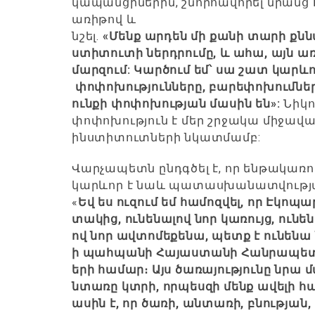
կապանցիներին, շնորհավորել նրանց
առիթով և
նշել.
«
Մենք
արդեն
մի
քանի
տարի
քնն
ստիտուտի
ներդրումը
,
և
ահա
,
այն
առ
մարզում
:
Կարծում
եմ՝
սա
շատ
կարև
փոփոխությունները
,
բարեփոխումնե
ունքի
փոփոխության
մասին
են
»:
Նիկո
փոփոխություն է մեր շրջակա միջավ
ինստիտուտների նկատմամբ:
Վարչապետն ընդգծել է, որ ենթակառո
կարևոր է նաև պատասխանատվությա
«
Եվ
ես
ուզում
եմ
համոզվել
,
որ
Էկոպա
տակից
,
ունենալով
նոր
կառույց
,
ունե
ով
նոր
ավտոմեքենա
,
պետք
է
ունենա
ի
պահպանի
Հայաստանի
Հանրապետ
երի
համար։
Այս
ծառայությունը
նրա
մ
նտառը
կտրի
,
որպեսզի
մենք
ավելի
հ
ասին
է
,
որ
ծառի
,
անտառի
,
բնության
,