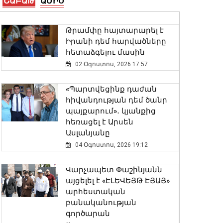
ՇԱԲԱԹ
ԱՄԻՍ
05 Օգոստոս, 2026 22:36
Թրամփը հայտարարել է
Գեղարքունիքի մարզում
Իրանի դեմ հարվածները
բախվել են «Jeep»-ն ու
հետաձգելու մասին
«Ford»-ը. կա 4 վիրավոր
02 Օգոստոս, 2026 17:57
05 Օգոստոս, 2026 22:23
«Պարտվեցինք դաժան
Բուլղարիայի ԱԳՆ-ն
հիվանդության դեմ ծանր
շնորհավորել է Արարատ
պայքարում»․ կյանքից
Միրզոյանին
հեռացել է Արսեն
05 Օգոստոս, 2026 22:13
Ասլանյանը
04 Օգոստոս, 2026 19:12
Մհեր Գրիգորյանը և Արյե
Լայթսթոունը քննարկել են
Վարչապետ Փաշինյանն
ԹՐԻՓՓ նախագիծը և դրա
այցելել է «ԷԼԵՎԵՅԹ ԷՅԱՅ»
իրականացման
արհեստական
կարևորությունը
բանականության
05 Օգոստոս, 2026 21:49
գործարան