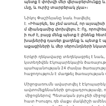
պետք
է
փոխվի
մեր
վերաբերմունքը
և
ւնը
,
և
ուրիշ
տարբերակ
չկա
»
։
Նիկոլ Փաշինյանը նաև հավելել
է.
«
Իհարկե
,
ես
չեմ
ասում
,
որ
այսպիսի
մ
միանգամից
փոխվելու
է
:
Ոչ
,
որովհե
ի
ուժ
է
,
բայց
մենք
պետք
է
լինենք
հետ
խալներից
դասեր
քաղենք
և
պետք
է
պ
աքացիների
և
մեր
սերունդների
նկատ
Երկրի ղեկավարը տեղեկացրել է նաև, 
կստեղծվեն Էկոպարեկային ծառայութ
պահպանության 24 ժամյա ծառայությո
հաջողություն է մաղթել ծառայությա
Միջոցառումն ավարտվել է Էկոպարեկ
ավտոմեքենաների ցուցադրությամբ,
միջոցներով: Պետական բյուջեի միջոց
հատ Իսուզու դե մաքս մակնիշի ամեն