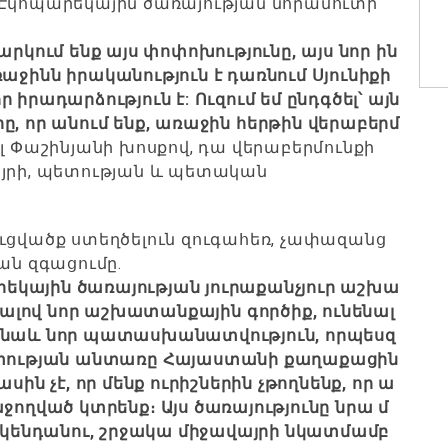
 Էկոպարեկային ծառայության նորամուտի
արկում
ենք
այս
փոփոխությունը
,
այս
նոր
ին
աջինն
իրականություն
է
դառնում
Սյունիքի
որ
իրադարձություն
է
:
Ուզում
եմ
ընդգծել՝
այն
րը
,
որ
անում
ենք
,
առաջին
հերթին
վերաբերմ
լ Փաշինյանի խոսքով, դա վերաբերմունքի
այրի, պետության և պետական
ւցվածք ստեղծելուն զուգահեռ, չափազանց
ն զգացումը.
րեկային
ծառայության
յուրաքանչյուր
աշխա
նալով
նոր
աշխատանքային
գործիք
,
ունենալ
նաև
նոր
պատասխանատվություն
,
որպեսզ
ության
անտառը
Հայաստանի
քաղաքացին
ասին
չէ
,
որ
մենք
ուրիշներին
չթողնենք
,
որ
ա
աջողված
կտրենք։
Այս
ծառայությունը
նրա
մ
կենդանու
,
շրջակա
միջավայրի
նկատմամբ