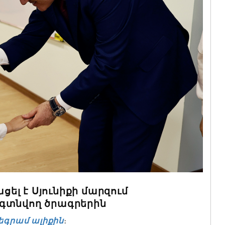
լ է Սյունիքի մարզում
գտնվող ծրագրերին
եգրամ ալիքին
։