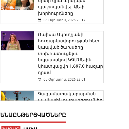
սրտի վրա և ինչպես
պաշտպանվել. ԱՆ-ի
խորհուրդները
05 Օգոստոս, 2026 23:17
Ռաիսա Մկրտչյանի
հուղարկավորության հետ
կապված ծախսերը
փոխհատուցելու
նպատակով ԿԳՄՍՆ-ին
կհատկացվի 1,697.0 հազար
դրամ
05 Օգոստոս, 2026 23:01
Գազամատակարարման
պլանային դադարեցումներ
Երևան, Վանաձոր,
Ստեփանավան, Գյումրի
ԵՆԱԸՆԹԵՐՑՎԱԾՆԵՐԸ
քաղաքների մի շարք
հասցեներում