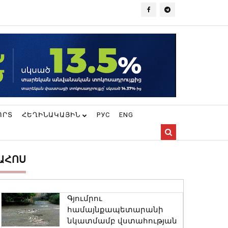
ՈՐՏ
ՀԵՂԻՆԱԿԱՅԻՆ
РУС
ENG
ԱՀՈՍ
Գյումրու
համայնքապետարանի
նկատմամբ վստահության