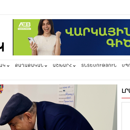
ՆԱԿ
ՔԱՂԱՔԱԿԱՆ
ԱՇԽԱՐՀ
ՏՆՏԵՍՈՒԹՅՈՒՆ
ՍՊ
ԼՐ