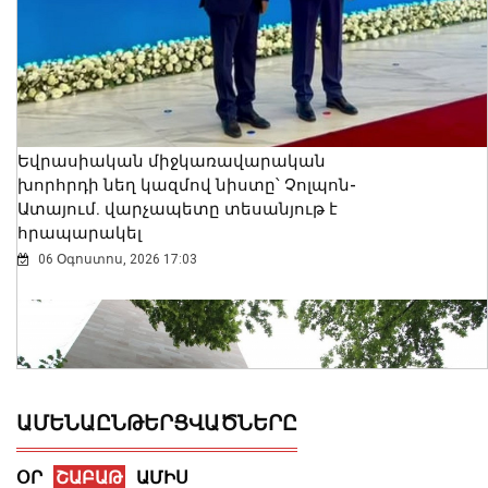
Եվրասիական միջկառավարական
խորհրդի նեղ կազմով նիստը՝ Չոլպոն-
Ատայում. վարչապետը տեսանյութ է
հրապարակել
06 Օգոստոս, 2026 17:03
ԱՄԵՆԱԸՆԹԵՐՑՎԱԾՆԵՐԸ
ՕՐ
ՇԱԲԱԹ
ԱՄԻՍ