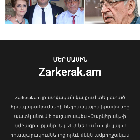
Վարչապետի կոչի գործնական
արդյունքները. ԲՏԱ նոր
փոխնախարարը սովորել է
Նիդերլանդներում
06 Օգոստոս, 2026 16:59
ՄԵՐ ՄԱՍԻՆ
Zarkerak.am
«Պարտվեցինք դաժան հիվանդության
դեմ ծանր պայքարում»․ կյանքից
հեռացել է Արսեն Ասլանյանը
Zarkerak.am լրատվական կայքում տեղ գտած
04 Օգոստոս, 2026 19:12
հրապարակումների հեղինակային իրավունքը
պատկանում է բացառապես «Զարկերակ»-ի
խմբագրությանը։ Այլ ԶԼՄ-ներում սույն կայքի
հրապարակումներից որևէ մեկն ամբողջական