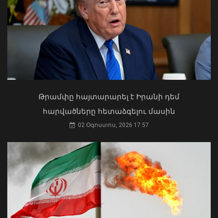
Մեր նկատմամբ կցուցաբերեն
հարգանք, կստանան տասնապատիկ
ավելի շատ հարգանք. Ալեքսանյան
06 Օգոստոս, 2026 16:38
Ի՞նչ ուղերձ էր ոտքի չկանգնելը.
Աղաջանյանը` ընդդիմությանը
02 Օգոստոս, 2026 15:22
Թրամփը հայտարարել է Իրանի դեմ
հարվածները հետաձգելու մասին
02 Օգոստոս, 2026 17:57
Ռուսաստանից Ադրբեջանի
տարածքով տարանցմամբ