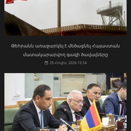
Հայաստան է ուղարկվել ցորենի
հերթական խմբաքանակը
06 Օգոստոս, 2026 16:27
ՀՀ երկաթուղին ազգային
ռազմավարական սեփականություն է
և պետք է կառավարվի ՀՀ
ինքնիշխանության ներքո.
Թեհրանն առաջարկել է մեծացնել Հայաստան
Բաբաջանյան
մատակարարվող գազի ծավալները
31 Հուլիս, 2026 12:08
25 Հուլիս, 2026 15:54
ԳՇ պետը ժամկետային
զինծառայողների հետ քննարկել է
բանակում կարգապահության
բարձրացման հարցերը