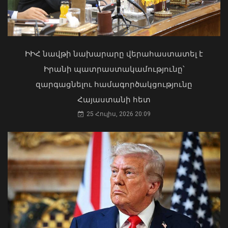
06 Օգոստոս, 2026 16:09
Մկրտության արարողությունից հետո
Արտաշատում 14 մարդ թունավորման
ախտանիշներով դիմել է ԲԿ. ՀՎԿԱԿ
ԻԻՀ նավթի նախարարը վերահաստատել է
02 Օգոստոս, 2026 15:06
Իրանի պատրաստակամությունը՝
զարգացնելու համագործակցությունը
Հայաստանի հետ
25 Հուլիս, 2026 20:09
Կառավարությունը շուրջ 5.6 մլրդ դրամ
կուղղի 61 մանկապարտեզի
շինարարական ծրագրերին
06 Օգոստոս, 2026 15:34
Երևանի Կենտրոնում պետության
սեփականության իրավունքն է