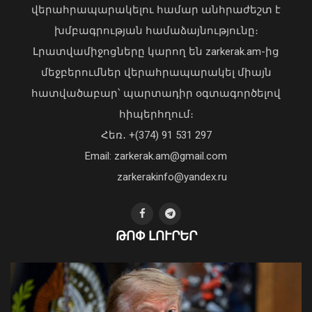
վերահրապարակելու համար անհրաժեշտ է
Բացահայտվել է Գագիկ Ծառուկյանի և
Սեդրակ Առուստամյանի կողմից 2.5 մլն
խմբագրության համաձայնությունը։
դոլար արժողության գույքի շորթման և
Լրատվամիջոցները կարող են zarkerak.am-ից
առանձնապես խոշոր չափերով
մեջբերումներ վերահրապարակել միայն
փողերի լվացման դեպք
06 Օգոստոս, 2026 16:41
հատվածաբար՝ պարտադիր օգտագործելով
հիպերհղում։
Վարչապետ Փաշինյանն այցելել է
Հեռ․ +(374) 91 531 297
«ԷԼԵՎԵՅԹ ԷՅԱՅ» արհեստական
բանականության գործարան
Email: zarkerak.am@gmail.com
01 Օգոստոս, 2026 14:39
zarkerakinfo@yandex.ru
ԹՈՓ ԼՈՒՐԵՐ