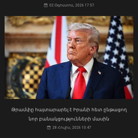
02 Օգոստոս, 2026 17:57
07 Օգոստոս, 2026 17:03
Վթարային ջրանջատում Երևանի
Կենտրոն վարչական շրջանում
09 Օգոստոս, 2026 11:43
Թրամփը հայտարարել է Իրանի հետ ընթացող
«Ուժեղ Հայաստան»-ը դեմ է
նոր բանակցությունների մասին
քվեարկելու ԱԺ նախագահի
պաշտոնում Ռուբեն Ռուբինյանի
28 Հուլիս, 2026 10:47
թեկնածությանը