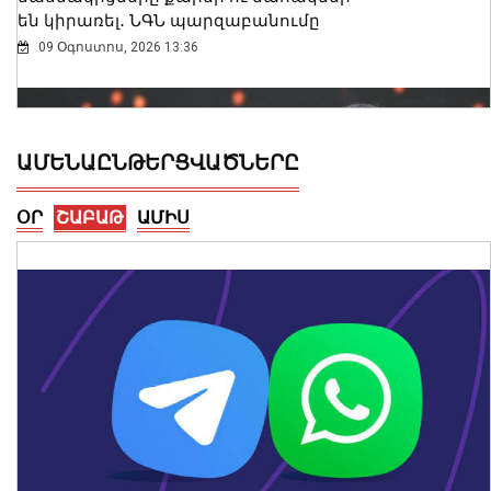
են կիրառել․ ՆԳՆ պարզաբանումը
09 Օգոստոս, 2026 13:36
ԱՄԵՆԱԸՆԹԵՐՑՎԱԾՆԵՐԸ
ՕՐ
ՇԱԲԱԹ
ԱՄԻՍ
Հայաստանն ու Ադրբեջանը շարժվում
են դեպի մշտական խաղաղության
համաձայնագիր. Թուրքիայի ԱԳ
նախարար