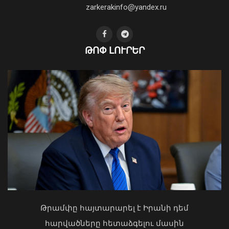
04 Օգոստոս, 2026 19:12
zarkerakinfo@yandex.ru
ԹՈՓ ԼՈՒՐԵՐ
Սևանա լճի լողափերից մեկում
քաղաքացիները հեծանիվ-նավակով
հեռացել են ափից և չեն կարողացել
վերադառնալ․ օգնության են հասել
փրկարարները
09 Օգոստոս, 2026 12:14
Կաթողիկոսը պետք է օրենքի առաջ
կանգնի, եթե հանցանք է գործել, կամ
Թրամփը հայտարարել է Իրանի դեմ
արտաքին ազդեցության գործակալ
հարվածները հետաձգելու մասին
դարձել. աստվածաբան