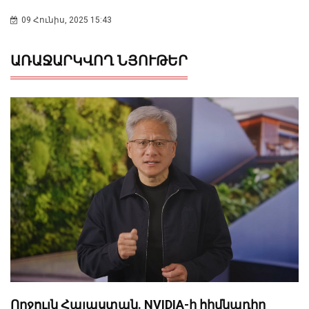
09 Հունիս, 2025 15:43
ԱՌԱՋԱՐԿՎՈՂ ՆՅՈՒԹԵՐ
Ողջույն Հայաստան. NVIDIA-ի հիմնադիր