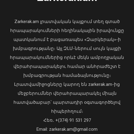
նախագահին
04 Օգոստոս, 2026 17:41
Zarkerak.am լրատվական կայքում տեղ գտած
հրապարակումների հեղինակային իրավունքը
պատկանում է բացառապես «Զարկերակ»-ի
խմբագրությանը։ Այլ ԶԼՄ-ներում սույն կայքի
հրապարակումներից որևէ մեկն ամբողջական
վերահրապարակելու համար անհրաժեշտ է
Ավելացել են շինարարության ոլորտից
խմբագրության համաձայնությունը։
պետբյուջե վճարված հարկային
Լրատվամիջոցները կարող են zarkerak.am-ից
եկամուտները. Քաղաքաշինության
մեջբերումներ վերահրապարակել միայն
կոմիտեի նախագահի ուղերձը
հատվածաբար՝ պարտադիր օգտագործելով
09 Օգոստոս, 2026 12:20
հիպերհղում։
«Պարտվեցինք դաժան հիվանդության
Հեռ․ +(374) 91 531 297
դեմ ծանր պայքարում»․ կյանքից
Email: zarkerak.am@gmail.com
հեռացել է Արսեն Ասլանյանը