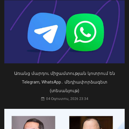
03 Օգոստոս, 2026 13:13
2026 թվականի հունիսն ու հուլիսը
Եվրոպայում դարձել են
դիտարկումների պատմության
ամենաշոգ ամիսները
09 Օգոստոս, 2026 11:40
Առանց մարդու միջամտության կոտրում են
Telegram, WhatsApp․ մեդիափորձագետ
(տեսանյութ)
04 Օգոստոս, 2026 23:34
Դուք 5 տարի ինձնից փախած եք ման
եկել. Կոնջորյանը՝ «Հայաստան»
դաշինքի պատգամավորներին
04 Օգոստոս, 2026 15:53