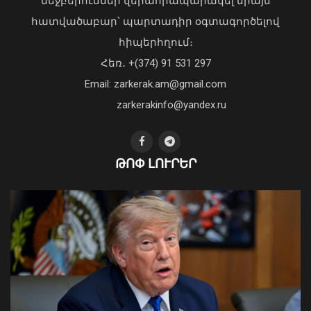
մեջբերումներ վերահրապարակել միայն
հատվածաբար՝ պարտադիր օգտագործելով
հիպերհղում։
«Պարտվեցինք դաժան հիվանդության
Հեռ․ +(374) 91 531 297
դեմ ծանր պայքարում»․ կյանքից
Email: zarkerak.am@gmail.com
հեռացել է Արսեն Ասլանյանը
04 Օգոստոս, 2026 19:12
zarkerakinfo@yandex.ru
ԹՈՓ ԼՈՒՐԵՐ
Վթարային ջրանջատում Երևանի
Մալաթիա-Սեբաստիա վարչական
շրջանում
09 Օգոստոս, 2026 11:08