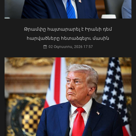
Կաթողիկոսը պետք է օրենքի առաջ
կանգնի, եթե հանցանք է գործել, կամ
Թրամփը հայտարարել է Իրանի դեմ
արտաքին ազդեցության գործակալ
հարվածները հետաձգելու մասին
դարձել. աստվածաբան
02 Օգոստոս, 2026 17:57
07 Օգոստոս, 2026 17:03
ՆԳՆ-ն հայտնել է՝ 6 ամսում քանի
արձանագրություն է կազմվել
տրանսպորտային միջոցը ոչ սթափ
վարելու համար
09 Օգոստոս, 2026 10:41