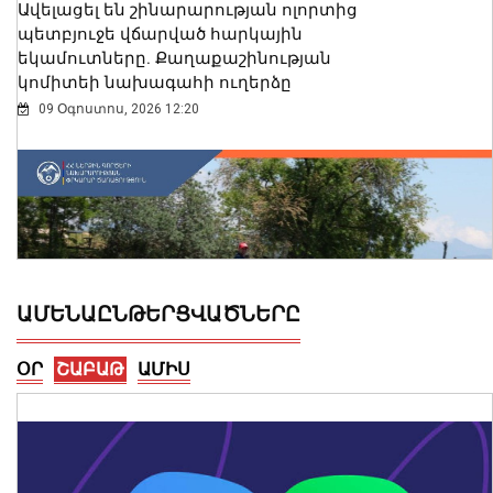
Ավելացել են շինարարության ոլորտից
պետբյուջե վճարված հարկային
եկամուտները. Քաղաքաշինության
կոմիտեի նախագահի ուղերձը
09 Օգոստոս, 2026 12:20
ԱՄԵՆԱԸՆԹԵՐՑՎԱԾՆԵՐԸ
ՕՐ
ՇԱԲԱԹ
ԱՄԻՍ
Սևանա լճի լողափերից մեկում
քաղաքացիները հեծանիվ-նավակով