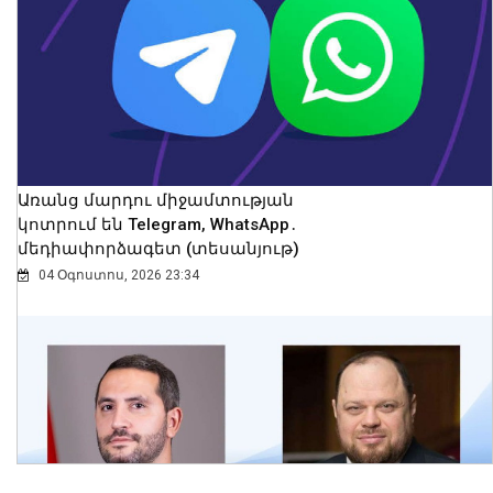
հեռացել են ափից և չեն կարողացել
վերադառնալ․ օգնության են հասել
փրկարարները
09 Օգոստոս, 2026 12:14
Առանց մարդու միջամտության
կոտրում են Telegram, WhatsApp․
մեդիափորձագետ (տեսանյութ)
04 Օգոստոս, 2026 23:34
Վթարային ջրանջատում Երևանի
Կենտրոն վարչական շրջանում