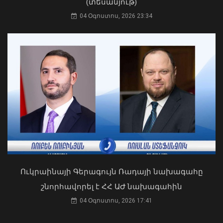
(տեսանյութ)
04 Օգոստոս, 2026 23:34
Դուք 5 տարի ինձնից փախած եք ման
եկել. Կոնջորյանը՝ «Հայաստան»
դաշինքի պատգամավորներին
04 Օգոստոս, 2026 15:53
ԲՏԱ նախարար Դավիթ Թադևոսյանն
ընդունել է Ղազախստանի
փոխվարչապետ-նախարար Ժասլան
Մադիևին
08 Օգոստոս, 2026 23:52
Ուկրաինայի Գերագույն Ռադայի նախագահը
շնորհավորել է ՀՀ ԱԺ նախագահին
04 Օգոստոս, 2026 17:41