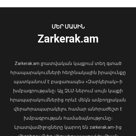
09 Օգոստոս, 2026 11:43
ՄԵՐ ՄԱՍԻՆ
Ուկրաինայի Գերագույն Ռադայի
Zarkerak.am
նախագահը շնորհավորել է ՀՀ ԱԺ
նախագահին
04 Օգոստոս, 2026 17:41
Zarkerak.am լրատվական կայքում տեղ գտած
հրապարակումների հեղինակային իրավունքը
պատկանում է բացառապես «Զարկերակ»-ի
խմբագրությանը։ Այլ ԶԼՄ-ներում սույն կայքի
հրապարակումներից որևէ մեկն ամբողջական
2026 թվականի հունիսն ու հուլիսը
վերահրապարակելու համար անհրաժեշտ է
Եվրոպայում դարձել են
խմբագրության համաձայնությունը։
դիտարկումների պատմության
Լրատվամիջոցները կարող են zarkerak.am-ից
ամենաշոգ ամիսները
09 Օգոստոս, 2026 11:40