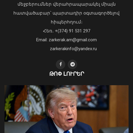
մեջբերումներ վերահրապարակել միայն
հատվածաբար՝ պարտադիր օգտագործելով
հիպերհղում։
Վարչապետ Փաշինյանն այցելել է
Հեռ․ +(374) 91 531 297
«ԷԼԵՎԵՅԹ ԷՅԱՅ» արհեստական
բանականության գործարան
Email: zarkerak.am@gmail.com
01 Օգոստոս, 2026 14:39
zarkerakinfo@yandex.ru
ԹՈՓ ԼՈՒՐԵՐ
2026-ի առաջին կիսամյակում
ընտանեկան բռնության 204 գործ է
ուղարկվել դատարան. ՔԿ
07 Օգոստոս, 2026 12:27