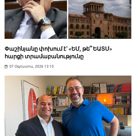
Փաշինյանը փոխում է՝ «ԵՄ, թե՞ ԵԱՏՄ»
հարցի տրամաբանությունը
07 Օգոստոս, 2026 13:10