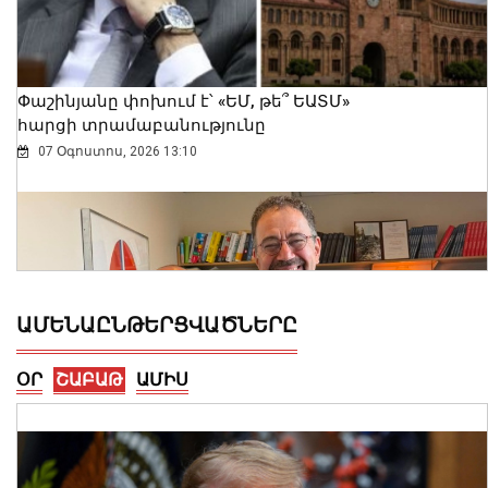
Փաշինյանը փոխում է՝ «ԵՄ, թե՞ ԵԱՏՄ»
հարցի տրամաբանությունը
07 Օգոստոս, 2026 13:10
ԱՄԵՆԱԸՆԹԵՐՑՎԱԾՆԵՐԸ
ՕՐ
ՇԱԲԱԹ
ԱՄԻՍ