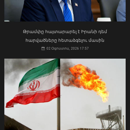
Ի՞նչ ուղերձ էր ոտքի չկանգնելը.
Աղաջանյանը` ընդդիմությանը
02 Օգոստոս, 2026 15:22
Թրամփը հայտարարել է Իրանի դեմ
հարվածները հետաձգելու մասին
02 Օգոստոս, 2026 17:57
Երևանի վարչական շրջանների
դատախազությունները դատարան են
ուղարկել ծանր և առանձնապես ծանր
հանցագործություններով 225
քրեական վարույթ
07 Օգոստոս, 2026 12:21
Մկրտության արարողությունից հետո
Արտաշատում 14 մարդ թունավորման