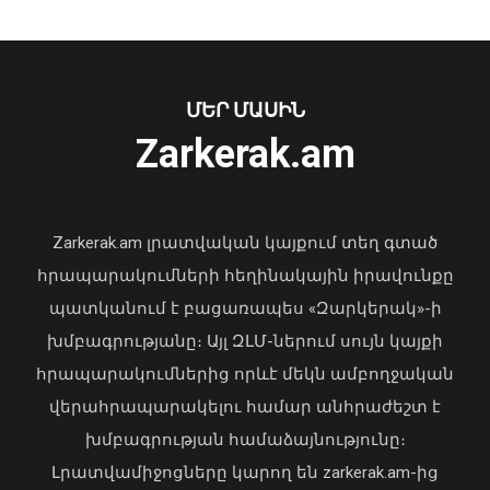
07 Օգոստոս, 2026 12:46
ՄԵՐ ՄԱՍԻՆ
Zarkerak.am
«Պարտվեցինք դաժան հիվանդության
դեմ ծանր պայքարում»․ կյանքից
հեռացել է Արսեն Ասլանյանը
Zarkerak.am լրատվական կայքում տեղ գտած
04 Օգոստոս, 2026 19:12
հրապարակումների հեղինակային իրավունքը
պատկանում է բացառապես «Զարկերակ»-ի
խմբագրությանը։ Այլ ԶԼՄ-ներում սույն կայքի
հրապարակումներից որևէ մեկն ամբողջական
Երկաթուղու շուրջ նոր ազդակ. ի՞նչ է
վերահրապարակելու համար անհրաժեշտ է
նշանակում Փաշինյանի
խմբագրության համաձայնությունը։
հայտարարությունը
Լրատվամիջոցները կարող են zarkerak.am-ից
07 Օգոստոս, 2026 12:37