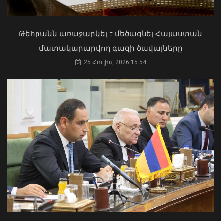
ախտանիշներով դիմել է ԲԿ. ՀՎԿԱԿ
02 Օգոստոս, 2026 15:06
Թեհրանն առաջարկել է մեծացնել Հայաստան
մատակարարվող գազի ծավալները
25 Հուլիս, 2026 15:54
ՌԴ սահմանափակումները
Հայաստանում բացասական
ընկալում են առաջացնում ԵԱՏՄ-ի
նկատմամբ. Փաշինյանը ասել է, թե երբ
կլինի հանրաքվե
07 Օգոստոս, 2026 12:18
«Ուժեղ Հայաստան»-ը դեմ է
քվեարկելու ԱԺ նախագահի
պաշտոնում Ռուբեն Ռուբինյանի
թեկնածությանը