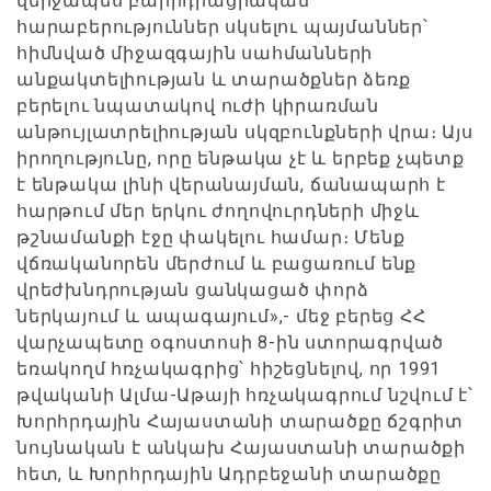
վերջապես բարիդրացիական
հարաբերություններ սկսելու պայմաններ՝
հիմնված միջազգային սահմանների
անքակտելիության և տարածքներ ձեռք
բերելու նպատակով ուժի կիրառման
անթույլատրելիության սկզբունքների վրա։ Այս
իրողությունը, որը ենթակա չէ և երբեք չպետք
է ենթակա լինի վերանայման, ճանապարհ է
հարթում մեր երկու ժողովուրդների միջև
թշնամանքի էջը փակելու համար։ Մենք
վճռականորեն մերժում և բացառում ենք
վրեժխնդրության ցանկացած փորձ
ներկայում և ապագայում»,- մեջ բերեց ՀՀ
վարչապետը օգոստոսի 8-ին ստորագրված
եռակողմ հռչակագրից՝ հիշեցնելով, որ 1991
թվականի Ալմա-Աթայի հռչակագրում նշվում է՝
Խորհրդային Հայաստանի տարածքը ճշգրիտ
նույնական է անկախ Հայաստանի տարածքի
հետ, և Խորհրդային Ադրբեջանի տարածքը