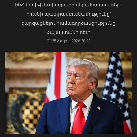
ԻԻՀ նավթի նախարարը վերահաստատել է
03 Օգոստոս, 2026 13:13
Իրանի պատրաստակամությունը՝
զարգացնելու համագործակցությունը
Հայաստանի հետ
25 Հուլիս, 2026 20:09
Մինչ Եվրասիական
միջկառավարական խորհրդի
ընդլայնված կազմով նիստը տեղի է
ունեցել վարչապետների համատեղ
տեսալուսանկարահանման
արարողությունը. լուսանկարներ
07 Օգոստոս, 2026 12:13
Դուք 5 տարի ինձնից փախած եք ման
եկել. Կոնջորյանը՝ «Հայաստան»
դաշինքի պատգամավորներին
04 Օգոստոս, 2026 15:53