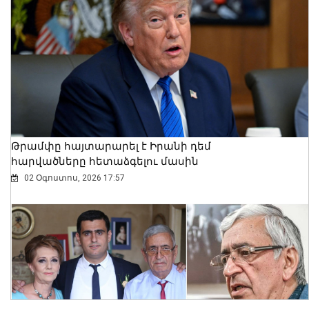
Դարոն Աճեմօղլուն մեծ ցանկություն
ունի մոտ ապագայում այցելելու
Հայաստան. դեսպան Մկրտչյան
07 Օգոստոս, 2026 12:53
Թրամփը հայտարարել է Իրանի դեմ
հարվածները հետաձգելու մասին
02 Օգոստոս, 2026 17:57
Հայկական ապրանքների դեմ
սահմանափակումները ավելի մեծ
խնդիր է հենց ԵԱՏՄ-ի համար.
Փաշինյան